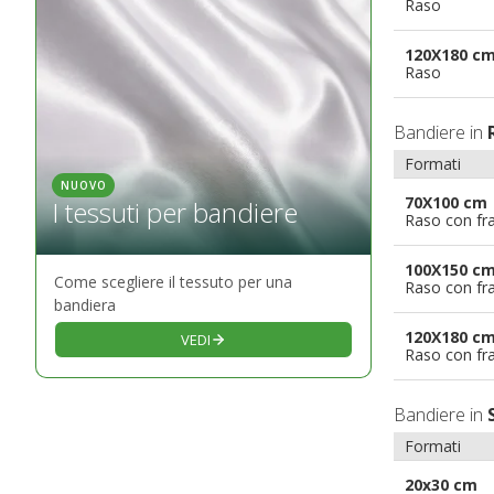
Raso
120X180 c
Raso
Bandiere in
Formati
NUOVO
70X100 cm
I tessuti per bandiere
Raso con fr
100X150 c
Come scegliere il tessuto per una
Raso con fr
bandiera
120X180 c
VEDI
Raso con fr
Bandiere in
Formati
20x30 cm