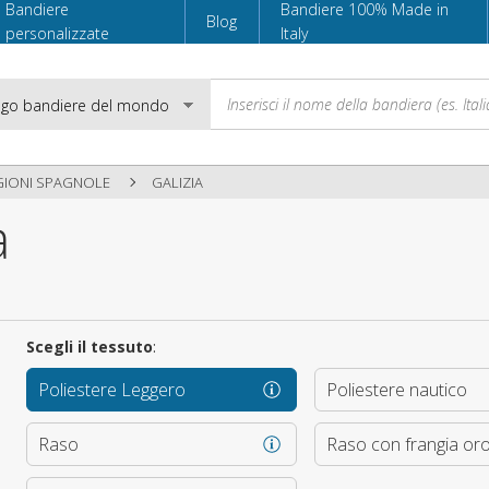
Bandiere
Bandiere 100% Made in
Blog
personalizzate
Italy
GIONI SPAGNOLE
GALIZIA
a
Email
Password
Scegli il tessuto
:
Poliestere Leggero
Poliestere nautico
Accedi
Raso
Raso con frangia or