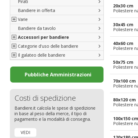
Pirati
Italiane
20x30 cm
Bandiere in offerta
Porte di Milano
Poliestere n
Varie
Francesi
30x45 cm
Bandiere da tavolo
Americane
Bandiere del CICAP - Think Deep
Poliestere n
Accessori per bandiere
Britanniche
Bandiere di Orgoglio Bresciano
40x60 cm
Categorie d'uso delle bandiere
Resto del Mondo
Organizzazioni internazionali
Accessori per bandiere
Poliestere n
Il galateo delle bandiere
Diplomatiche
Accessori per bandiere da tavolo
Bandiere segnavento
50x75 cm
Bandiere LGBTQ+
Bandiere pubblicitarie
Il Glossario
Poliestere n
Bandiere Pubblicitarie
Bandiere per sbandieratori
La bandiera
Pubbliche Amministrazioni
70x100 cm
Natale e altre festività
Bandiere per barche
Come disporre le bandiere
Poliestere n
Bandiere etniche e religiose
Bandiere per hotel
Dimensioni delle bandiere
Costi di spedizione
Bandiere per eventi
Come piegare il tricolore
80x120 cm
Poliestere n
Bandiere.it calcola le spese di spedizione
Bandiere per biciclette
in base al peso della merce, il tipo di
Bandiere per autosaloni
100x150 c
pagamento e la modalità di consegna.
Poliestere n
Bandiere per negozi
VEDI
Bandiere Palio
120x180 c