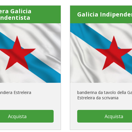
ra Galicia
Galicia Indipende
endentista
ndiera Estreleira
bandierina da tavolo della Gal
Estreleira da scrivania
Acquista
Acquista