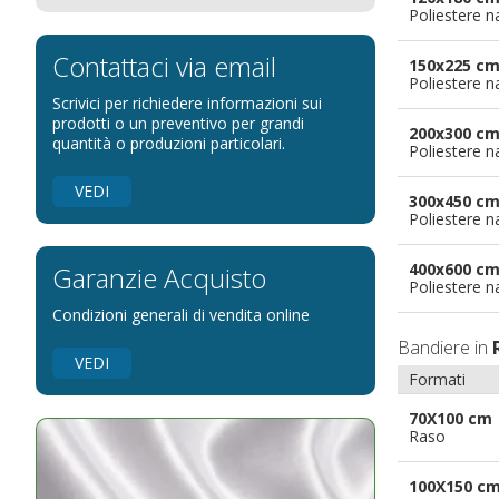
Poliestere n
Bandiere per eventi religiosi
Bandiere per enti pubblici
Contattaci via email
150x225 c
Poliestere n
Bandiere per ambasciate
Scrivici per richiedere informazioni sui
Bandiere per riserve naturali e parchi
prodotti o un preventivo per grandi
200x300 c
quantità o produzioni particolari.
Poliestere n
Bandiere per musicisti
Bandiere per feste
VEDI
300x450 c
Bandiere Militari e della Marina
Poliestere n
pennoni per bandiere
400x600 c
Garanzie Acquisto
Poliestere n
Condizioni generali di vendita online
Bandiere in
VEDI
Formati
70X100 cm
Raso
100X150 c