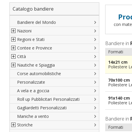
Catalogo bandiere
Pro
Bandiere del Mondo
con materi
Nazioni
Regioni e Stati
Nord America
Bandiere in
Contee e Province
Sud America
Regioni italiane
Formati
Città
Europa
Territori Italiani
Cantoni Svizzeri
14x21 cm
Nautiche e Spiaggia
Africa
Stati USA
Province Italiane
Città Italiane
Poliestere 
Corse automobilistiche
Asia
Francesi
Province Spagnole
Città spagnole
Militari e Mercantili
70x100 cm
Personalizzate
Oceania
Spagnole
Francia d'oltremare
Città francesi
Codice internazionale nautico
Poliestere 
A vela e a goccia
Austriache
Territori britannici d'oltremare
Città del mondo
Gran Pavese
91x140 cm
Roll up Pubblicitari Personalizzati
Tedesche
Varie Province del Mondo
Da spiaggia
Poliestere 
Gagliardetti Personalizzati
Regioni varie
Di cortesia
Maniche a vento
Bandiere in
Storiche
Formati