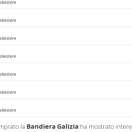
oliestere
oliestere
oliestere
oliestere
oliestere
m
oliestere
m
oliestere
mprato la
Bandiera Galizia
ha mostrato intere