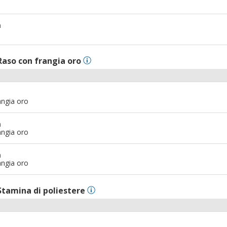
m
Raso con frangia oro
angia oro
m
angia oro
m
angia oro
Stamina di poliestere