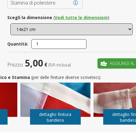
Stamina di poliestere
È il tuo 
Scegli la dimensione
(
Vedi tutte le dimensioni
):
C
Quantità:
5,00
AGGIUNGI AL
Prezzo:
€
(IVA inclusa)
utico e Stamina
(per delle finiture diverse scriveteci):
dettaglio finitura
dettaglio fin
bandiera
bandier