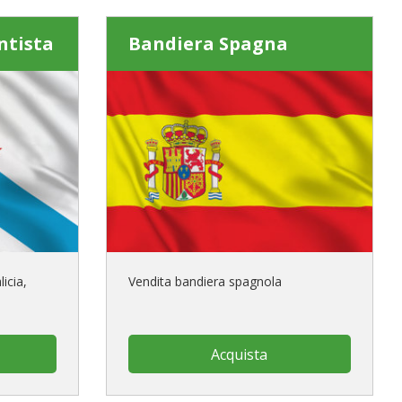
ntista
Bandiera Spagna
icia,
Vendita bandiera spagnola
Acquista