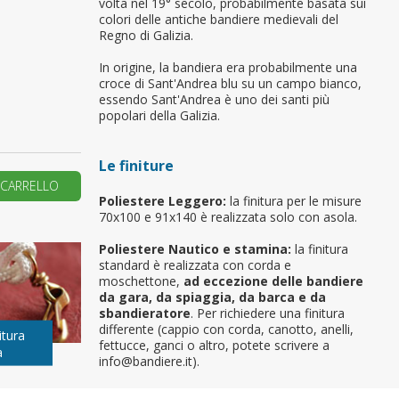
volta nel 19° secolo, probabilmente basata sui
colori delle antiche bandiere medievali del
primo ordine?
Regno di Galizia.
In origine, la bandiera era probabilmente una
croce di Sant'Andrea blu su un campo bianco,
REA UN NUOVO ACCOUNT
essendo Sant'Andrea è uno dei santi più
popolari della Galizia.
Le finiture
 CARRELLO
Poliestere Leggero:
la finitura per le misure
70x100 e 91x140 è realizzata solo con asola.
Poliestere Nautico e stamina:
la finitura
standard è realizzata con corda e
moschettone,
ad eccezione delle bandiere
da gara, da spiaggia, da barca e da
sbandieratore
. Per richiedere una finitura
differente (cappio con corda, canotto, anelli,
itura
fettucce, ganci o altro, potete scrivere a
a
info@bandiere.it).