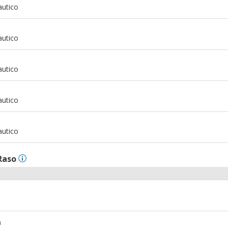
autico
m
autico
m
autico
m
autico
m
autico
Raso
m