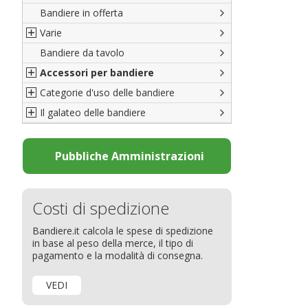
Bandiere in offerta
Porte di Milano
Varie
Francesi
Bandiere da tavolo
Americane
Bandiere del CICAP - Think Deep
Accessori per bandiere
Britanniche
Bandiere di Orgoglio Bresciano
Categorie d'uso delle bandiere
Resto del Mondo
Organizzazioni internazionali
Accessori per bandiere
Il galateo delle bandiere
Diplomatiche
Accessori per bandiere da tavolo
Bandiere segnavento
Bandiere LGBTQ+
Bandiere pubblicitarie
Il Glossario
Bandiere Pubblicitarie
Bandiere per sbandieratori
La bandiera
Pubbliche Amministrazioni
Natale e altre festività
Bandiere per barche
Come disporre le bandiere
Bandiere etniche e religiose
Bandiere per hotel
Dimensioni delle bandiere
Costi di spedizione
Bandiere per eventi
Come piegare il tricolore
Bandiere.it calcola le spese di spedizione
Bandiere per biciclette
in base al peso della merce, il tipo di
Bandiere per autosaloni
pagamento e la modalità di consegna.
Bandiere per negozi
VEDI
Bandiere Palio