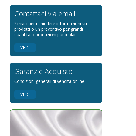
Bandiere per eventi religiosi
Bandiere per enti pubblici
Contattaci via email
Bandiere per ambasciate
Scrivici per richiedere informazioni sui
Bandiere per riserve naturali e parchi
prodotti o un preventivo per grandi
quantità o produzioni particolari.
Bandiere per musicisti
Bandiere per feste
VEDI
Bandiere Militari e della Marina
pennoni per bandiere
Garanzie Acquisto
Condizioni generali di vendita online
VEDI