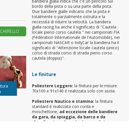
bandiera gialla indica che c'è un pericolo sul
bordo della pista o su una parte della pista.
primo ordine?
Due bandiere gialle indicano che la pista è
totalmente o parzialmente ostruita e la
necessità di ridurre la velocità. La bandiera
gialla racing ha anche il significato di "Cautela
REA UN NUOVO ACCOUNT
 CARRELLO
locale pieno corso cautela " nei campionati FIA
(Fédération Internationale de l'Automobile), nei
campionati NASCAR o IndyCar la bandiera ha il
significato di "Attenzione locale cautela (unico)
corso di strada corso di strada pieno corso
cautela (doppia)".
Le finiture
Poliestere Leggero:
la finitura per le misure
itura
70x100 e 91x140 è realizzata solo con asola.
a
Poliestere Nautico e stamina:
la finitura
standard è realizzata con corda e
moschettone,
ad eccezione delle bandiere
da gara, da spiaggia, da barca e da
sbandieratore
. Per richiedere una finitura
differente (cappio con corda, canotto, anelli,