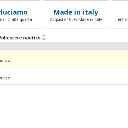
duciamo
Made in italy
ali di alta qualità
Acquista 100% Made in Italy
entro
Poliestere nautico
autico
autico