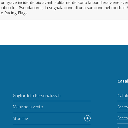
re un grave incidente più avanti solitamente sono la bandiera viene sv
cquatico Iris Pseudacorus, la segnalazione di una sanzione nel football 
te Racing Flags.
Cata
Gagliardetti Personalizzati
Catal
Maniche a vento
Acces
Acces
Storiche