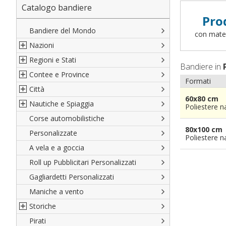
Catalogo bandiere
Pro
Bandiere del Mondo
con materi
Nazioni
Regioni e Stati
Nord America
Bandiere in
Contee e Province
Sud America
Regioni italiane
Formati
Città
Europa
Territori Italiani
Cantoni Svizzeri
60x80 cm
Nautiche e Spiaggia
Africa
Stati USA
Province Italiane
Città Italiane
Poliestere n
Corse automobilistiche
Asia
Francesi
Province Spagnole
Città spagnole
Militari e Mercantili
80x100 cm
Personalizzate
Oceania
Spagnole
Francia d'oltremare
Città francesi
Codice internazionale nautico
Poliestere n
A vela e a goccia
Austriache
Territori britannici d'oltremare
Città del mondo
Gran Pavese
Roll up Pubblicitari Personalizzati
Tedesche
Varie Province del Mondo
Da spiaggia
Gagliardetti Personalizzati
Regioni varie
Di cortesia
Maniche a vento
Storiche
Pirati
Italiane