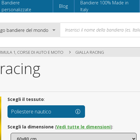
Bandiere
Bandiere 100% Made in
Blog
personalizzate
Italy
RMULA 1, CORSE DI AUTO E MOTO
GIALLA RACING
 racing
Email
Password
Scegli il tessuto
:
Poliestere nautico
Accedi
Scegli la dimensione
(
Vedi tutte le dimensioni
):