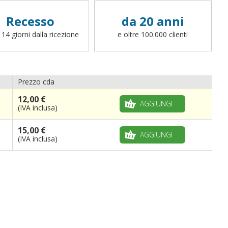
fettucce, ganci o altro, potete scrivere a
info@bandiere.it).
Recesso
da 20 anni
 14 giorni dalla ricezione
e oltre 100.000 clienti
Prezzo cda
12,00 €
AGGIUNGI
(IVA inclusa)
15,00 €
AGGIUNGI
(IVA inclusa)