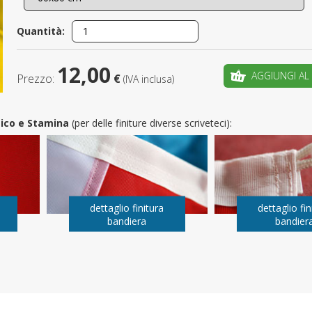
È il tuo 
Quantità:
C
12,00
AGGIUNGI AL
Prezzo:
€
(IVA inclusa)
utico e Stamina
(per delle finiture diverse scriveteci):
dettaglio finitura
dettaglio fin
bandiera
bandier