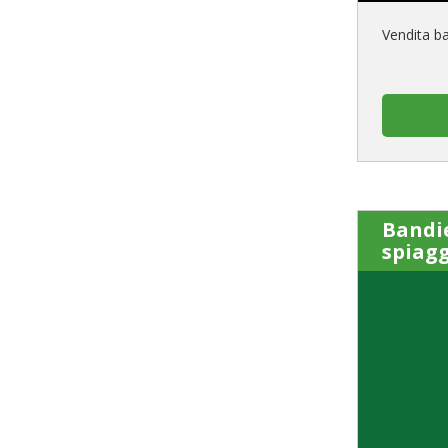
Vendita b
Bandi
spiag