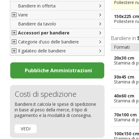
Poliestere n
Bandiere in offerta
Porte di Milano
Varie
Francesi
150x225 c
Poliestere n
Bandiere da tavolo
Americane
Bandiere del CICAP - Think Deep
Accessori per bandiere
Britanniche
Bandiere di Orgoglio Bresciano
Bandiere in
Categorie d'uso delle bandiere
Resto del Mondo
Organizzazioni internazionali
Accessori per bandiere
Formati
Il galateo delle bandiere
Diplomatiche
Accessori per bandiere da tavolo
Bandiere segnavento
20x30 cm
Bandiere LGBTQ+
Bandiere pubblicitarie
Il Glossario
Stamina di p
Bandiere Pubblicitarie
Bandiere per sbandieratori
La bandiera
Pubbliche Amministrazioni
30x45 cm
Natale e altre festività
Bandiere per barche
Come disporre le bandiere
Stamina di p
Bandiere etniche e religiose
Bandiere per hotel
Dimensioni delle bandiere
Costi di spedizione
Bandiere per eventi
Come piegare il tricolore
40x60 cm
Stamina di p
Bandiere.it calcola le spese di spedizione
Bandiere per biciclette
in base al peso della merce, il tipo di
Bandiere per autosaloni
70x100 cm
pagamento e la modalità di consegna.
Stamina di p
Bandiere per negozi
VEDI
Bandiere Palio
100x150 c
Stamina di p