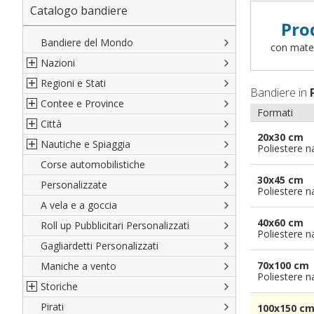
Catalogo bandiere
Pro
Bandiere del Mondo
con materi
Nazioni
Regioni e Stati
Nord America
Bandiere in
Contee e Province
Sud America
Regioni italiane
Formati
Città
Europa
Territori Italiani
Cantoni Svizzeri
20x30 cm
Nautiche e Spiaggia
Africa
Stati USA
Province Italiane
Città Italiane
Poliestere n
Corse automobilistiche
Asia
Francesi
Province Spagnole
Città spagnole
Militari e Mercantili
30x45 cm
Personalizzate
Oceania
Spagnole
Francia d'oltremare
Città francesi
Codice internazionale nautico
Poliestere n
A vela e a goccia
Austriache
Territori britannici d'oltremare
Città del mondo
Gran Pavese
40x60 cm
Roll up Pubblicitari Personalizzati
Tedesche
Varie Province del Mondo
Da spiaggia
Poliestere n
Gagliardetti Personalizzati
Regioni varie
Di cortesia
70x100 cm
Maniche a vento
Poliestere n
Storiche
Pirati
Italiane
100x150 c