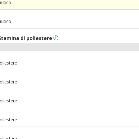
autico
m
autico
Stamina di poliestere
oliestere
oliestere
oliestere
oliestere
m
oliestere