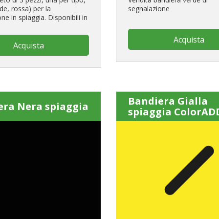
rde, rossa) per la
segnalazione
ne in spiaggia. Disponibili in
Acquista
Acquista
Bandiera Gialla
era Nera spiaggia
spiaggia ColorAD