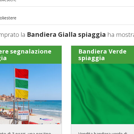
m
oliestere
mprato la
Bandiera Gialla spiaggia
ha mostra
ere segnalazione
Bandiera Verde
gia
spiaggia
to di 3 pezzi, una per tipo,
Vendita bandiera verde di