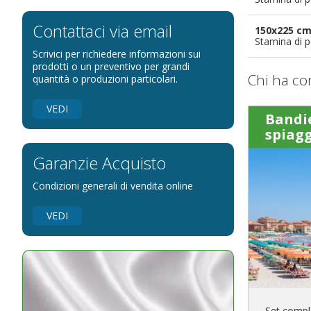
Bandiere per eventi religiosi
Bandiere per enti pubblici
Contattaci via email
150x225 c
Stamina di p
Bandiere per ambasciate
Scrivici per richiedere informazioni sui
Bandiere per riserve naturali e parchi
prodotti o un preventivo per grandi
Chi ha co
quantità o produzioni particolari.
Bandiere per musicisti
Bandiere per feste
VEDI
Bandi
Bandiere Militari e della Marina
spiag
pennoni per bandiere
Garanzie Acquisto
Condizioni generali di vendita online
VEDI
Set comple