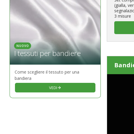
(gialla, ve
segnalazio
3 misure
NUOVO
I tessuti per bandiere
Bandi
Come scegliere il tessuto per una
bandiera
VEDI