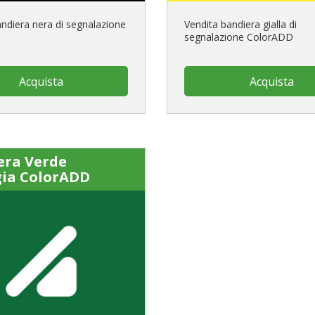
andiera nera di segnalazione
Vendita bandiera gialla di
segnalazione ColorADD
Acquista
Acquista
era Verde
gia ColorADD