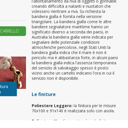
l'allontanamento da riva di oggetti o gonfiabili
creando difficoltà a natanti e nuotatori che
primo ordine?
volessero rientrare a riva. Su richiesta la
bandiera gialla è fornita nella versione
triangolare. La bandiera gialla come le altre
bandiere segnalatore marittime hanno un
REA UN NUOVO ACCOUNT
 CARRELLO
significato diverso a seconda dei paesi, in
Australia la bandiera gialla viene indicata per
segnalare delle potenziale condizioni
atmosferiche pericolose, negli Stati Uniti la
bandiera gialla indica che il mare è non è
pericolo ma è abbastanza forte, in alcuni paesi
la bandiera gialla indica l'assenza temporanea
del servizio di salvataggio spesso è posto
vicino anche un cartello indicano l'ora in cui il
servizio non è disponibile.
itura
a
Le finiture
Poliestere Leggero:
la finitura per le misure
70x100 e 91x140 è realizzata solo con asola.
Poliestere Nautico e stamina:
la finitura
standard è realizzata con corda e