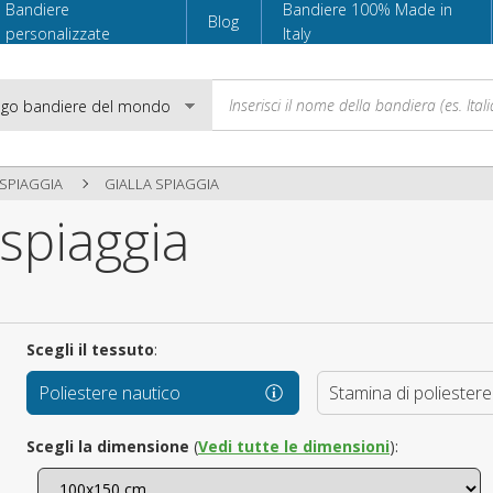
Bandiere
Bandiere 100% Made in
Blog
personalizzate
Italy
 SPIAGGIA
GIALLA SPIAGGIA
 spiaggia
Email
Password
Scegli il tessuto
:
Poliestere nautico
Stamina di poliestere
Accedi
Scegli la dimensione
(
Vedi tutte le dimensioni
):