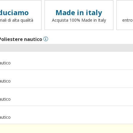
duciamo
Made in italy
ali di alta qualità
Acquista 100% Made in Italy
entro
Poliestere nautico
autico
autico
autico
autico
m