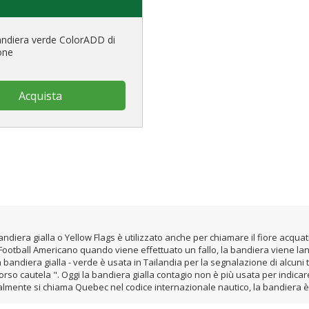
andiera verde ColorADD di
one
Acquista
diera gialla o Yellow Flags è utilizzato anche per chiamare il fiore acquati
Football Americano quando viene effettuato un fallo, la bandiera viene lanc
 bandiera gialla - verde è usata in Tailandia per la segnalazione di alcuni 
corso cautela ". Oggi la bandiera gialla contagio non è più usata per indicar
almente si chiama Quebec nel codice internazionale nautico, la bandiera è