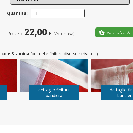
È il tuo 
Quantità:
C
22,00
AGGIUNGI AL
Prezzo:
€
(IVA inclusa)
utico e Stamina
(per delle finiture diverse scriveteci):
dettaglio finitura
dettaglio fin
bandiera
bandier