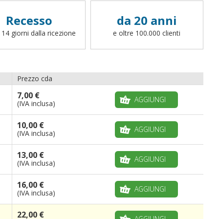
moschettone,
ad eccezione delle bandiere
da gara, da spiaggia, da barca e da
Recesso
da 20 anni
sbandieratore
. Per richiedere una finitura
differente (cappio con corda, canotto, anelli,
 14 giorni dalla ricezione
e oltre 100.000 clienti
fettucce, ganci o altro, potete scrivere a
info@bandiere.it).
Prezzo cda
7,00 €
AGGIUNGI
(IVA inclusa)
10,00 €
AGGIUNGI
(IVA inclusa)
13,00 €
AGGIUNGI
(IVA inclusa)
16,00 €
AGGIUNGI
(IVA inclusa)
22,00 €
AGGIUNGI