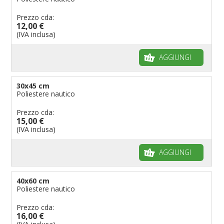
Bandiere per ambasciate
Bandiere per riserve naturali e parchi
Prezzo cda:
12,00 €
Bandiere per musicisti
(IVA inclusa)
Bandiere per feste
AGGIUNGI
Bandiere Militari e della Marina
pennoni per bandiere
30x45 cm
Poliestere nautico
Prezzo cda:
15,00 €
(IVA inclusa)
AGGIUNGI
40x60 cm
Poliestere nautico
Prezzo cda:
16,00 €