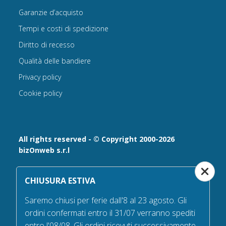
Garanzie d’acquisto
Tempi e costi di spedizione
Diritto di recesso
Qualità delle bandiere
Privacy policy
Cookie policy
All rights reserved - © Copyright 2000-2026
bizOnweb s.r.l
Via Fratelli Bandiera 18, 25122 - Brescia, Italia
CHIUSURA ESTIVA
P.IVA 02232630984 - Iscrizione presso la Camera di
Commercio di Brescia,
Saremo chiusi per ferie dall'8 al 23 agosto. Gli
n° REA 432569 Capitale sociale versato Euro 25.000,00.
ordini confermati entro il 31/07 verranno spediti
Tel +39.030 6394506
entro l'08/08. Gli ordini ricevuti successivamente