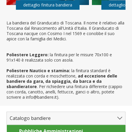
dettaglio finitura bandiera
dettaglio fi
La bandiera del Granducato di Toscana. Il nome è relativo alla
Toscana dal Rinascimento all'Unità d'Italia. Il Granducato di
Toscana nacque con Cosimo I nel 1569 e conobbe il suo
apice con la famiglia dei Medici.
Poliestere Leggero:
la finitura per le misure 70x100 e
91x140 è realizzata solo con asola.
Poliestere Nautico e stamina:
la finitura standard è
realizzata con corda e moschettone,
ad eccezione delle
bandiere da gara, da spiaggia, da barca e da
sbandieratore
. Per richiedere una finitura differente (cappio
con corda, canotto, anelli, fettucce, ganci o altro, potete
scrivere a info@bandiere.it).
Catalogo bandiere
Pubbliche Amministrazioni
Bandiere del Mondo