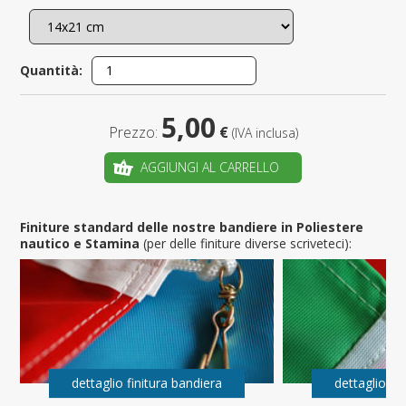
Quantità:
5,00
Prezzo:
€
(IVA inclusa)
AGGIUNGI AL CARRELLO
Finiture standard delle nostre bandiere in Poliestere
nautico e Stamina
(per delle finiture diverse scriveteci):
dettaglio finitura bandiera
dettaglio fi