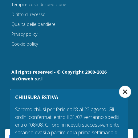
Tempi e costi di spedizione
Diritto di recesso
Qualità delle bandiere
Privacy policy
Cookie policy
All rights reserved - © Copyright 2000-2026
bizOnweb s.r.l
Via Fratelli Bandiera 18, 25122 - Brescia, Italia
CHIUSURA ESTIVA
P.IVA 02232630984 - Iscrizione presso la Camera di
Commercio di Brescia,
Saremo chiusi per ferie dall'8 al 23 agosto. Gli
n° REA 432569 Capitale sociale versato Euro 25.000,00.
ordini confermati entro il 31/07 verranno spediti
Tel +39.030 6394506
entro l'08/08. Gli ordini ricevuti successivamente
Email:
info@bandiere.it
saranno evasi a partire dalla prima settimana di
PEC
bizonweb@mailcertiﬁcatapec.it
Le tue preferenze relative alla privacy