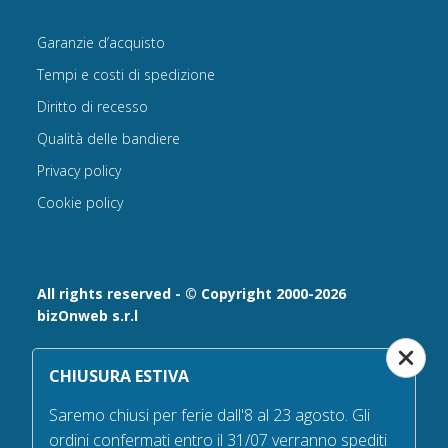
Garanzie d’acquisto
Tempi e costi di spedizione
Diritto di recesso
Qualità delle bandiere
Privacy policy
Cookie policy
All rights reserved - © Copyright 2000-2026
bizOnweb s.r.l
Via Fratelli Bandiera 18, 25122 - Brescia, Italia
CHIUSURA ESTIVA
P.IVA 02232630984 - Iscrizione presso la Camera di
Commercio di Brescia,
Saremo chiusi per ferie dall'8 al 23 agosto. Gli
n° REA 432569 Capitale sociale versato Euro 25.000,00.
ordini confermati entro il 31/07 verranno spediti