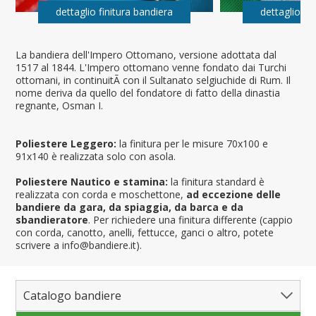
dettaglio finitura bandiera
dettaglio fi
La bandiera dell'Impero Ottomano, versione adottata dal
1517 al 1844. L'Impero ottomano venne fondato dai Turchi
ottomani, in continuitÃ con il Sultanato selgiuchide di Rum. Il
nome deriva da quello del fondatore di fatto della dinastia
regnante, Osman I.
Poliestere Leggero:
la finitura per le misure 70x100 e
91x140 è realizzata solo con asola.
Poliestere Nautico e stamina:
la finitura standard è
realizzata con corda e moschettone,
ad eccezione delle
bandiere da gara, da spiaggia, da barca e da
sbandieratore
. Per richiedere una finitura differente (cappio
con corda, canotto, anelli, fettucce, ganci o altro, potete
scrivere a info@bandiere.it).
Catalogo bandiere