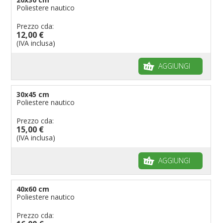
Poliestere nautico
Bandiere per ambasciate
Bandiere per riserve naturali e parchi
Prezzo cda:
12,00 €
Bandiere per musicisti
(IVA inclusa)
Bandiere per feste
AGGIUNGI
Bandiere Militari e della Marina
pennoni per bandiere
30x45 cm
Poliestere nautico
Prezzo cda:
15,00 €
(IVA inclusa)
AGGIUNGI
40x60 cm
Poliestere nautico
Prezzo cda: