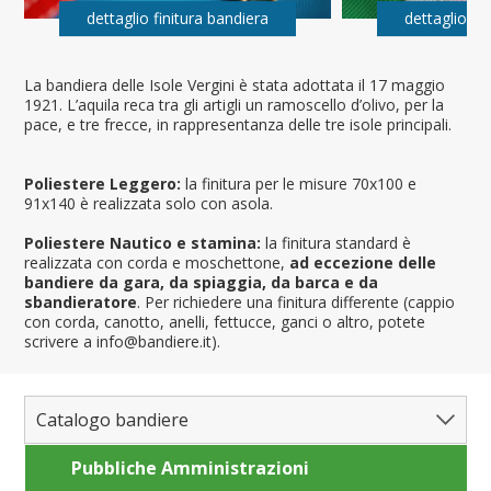
dettaglio finitura bandiera
dettaglio fi
La bandiera delle Isole Vergini è stata adottata il 17 maggio
1921. L’aquila reca tra gli artigli un ramoscello d’olivo, per la
pace, e tre frecce, in rappresentanza delle tre isole principali.
Poliestere Leggero:
la finitura per le misure 70x100 e
91x140 è realizzata solo con asola.
Poliestere Nautico e stamina:
la finitura standard è
realizzata con corda e moschettone,
ad eccezione delle
bandiere da gara, da spiaggia, da barca e da
sbandieratore
. Per richiedere una finitura differente (cappio
con corda, canotto, anelli, fettucce, ganci o altro, potete
scrivere a info@bandiere.it).
Catalogo bandiere
Pubbliche Amministrazioni
Bandiere del Mondo