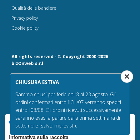
Qualità delle bandiere
Privacy policy
Cookie policy
All rights reserved - © Copyright 2000-2026
bizOnweb s.r.l
Via Fratelli Bandiera 18, 25122 - Brescia, Italia
CHIUSURA ESTIVA
P.IVA 02232630984 - Iscrizione presso la Camera di
Commercio di Brescia,
Saremo chiusi per ferie dall'8 al 23 agosto. Gli
n° REA 432569 Capitale sociale versato Euro 25.000,00.
ordini confermati entro il 31/07 verranno spediti
Tel +39.030 6394506
entro l'08/08. Gli ordini ricevuti successivamente
Email:
info@bandiere.it
saranno evasi a partire dalla prima settimana di
PEC
bizonweb@mailcertiﬁcatapec.it
Le tue preferenze relative alla privacy
settembre (salvo imprevisti).
Informativa sulla raccolta