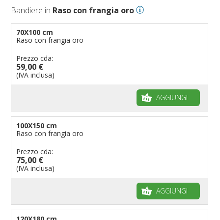
Bandiere in
Raso con frangia oro
Bandiere per eventi religiosi
Bandiere per enti pubblici
70X100 cm
Raso con frangia oro
Bandiere per ambasciate
Bandiere per riserve naturali e parchi
Prezzo cda:
59,00 €
Bandiere per musicisti
(IVA inclusa)
Bandiere per feste
AGGIUNGI
Bandiere Militari e della Marina
pennoni per bandiere
100X150 cm
Raso con frangia oro
Prezzo cda:
75,00 €
(IVA inclusa)
AGGIUNGI
120X180 cm