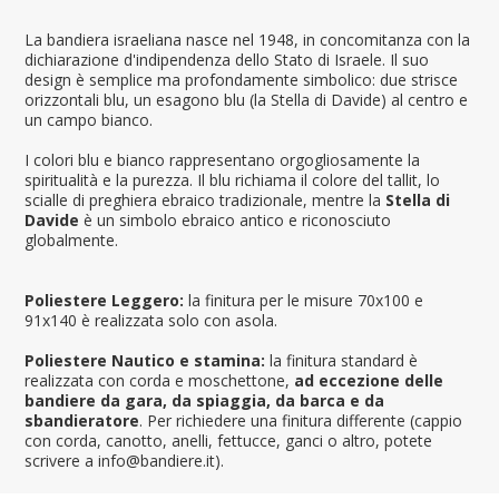
La bandiera israeliana nasce nel 1948, in concomitanza con la
dichiarazione d'indipendenza dello Stato di Israele. Il suo
design è semplice ma profondamente simbolico: due strisce
orizzontali blu, un esagono blu (la Stella di Davide) al centro e
un campo bianco.
I colori blu e bianco rappresentano orgogliosamente la
spiritualità e la purezza. Il blu richiama il colore del tallit, lo
scialle di preghiera ebraico tradizionale, mentre la
Stella di
Davide
è un simbolo ebraico antico e riconosciuto
globalmente.
Poliestere Leggero:
la finitura per le misure 70x100 e
91x140 è realizzata solo con asola.
Poliestere Nautico e stamina:
la finitura standard è
realizzata con corda e moschettone,
ad eccezione delle
bandiere da gara, da spiaggia, da barca e da
sbandieratore
. Per richiedere una finitura differente (cappio
con corda, canotto, anelli, fettucce, ganci o altro, potete
scrivere a info@bandiere.it).