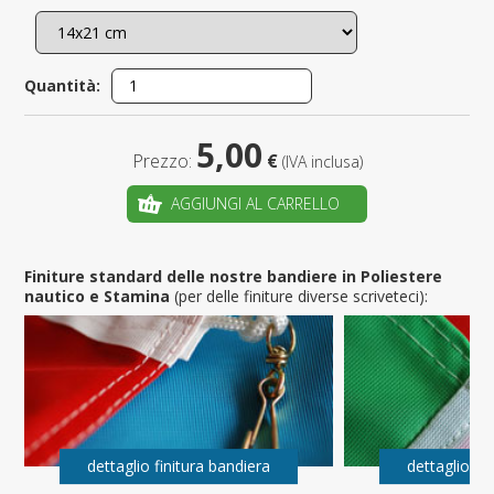
Quantità:
5,00
Prezzo:
€
(IVA inclusa)
AGGIUNGI AL CARRELLO
Finiture standard delle nostre bandiere in Poliestere
nautico e Stamina
(per delle finiture diverse scriveteci):
dettaglio finitura bandiera
dettaglio fi