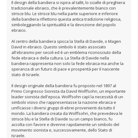
Il design della bandiera si ispira al tallit, lo scialle di preghiera
tradizionale ebraico, che è prevalentemente bianco con
strisce blu. Le strisce blu nella parte superiore e inferiore
della bandiera riflettono questa antica tradizione religiosa,
simboleggiando la spiritualità e la devozione del popolo
ebraico.
Al centro della bandiera spicca la Stella di Davide, o Magen
David in ebraico. Questo simbolo è stato associato
all'ebraismo per secoli ed è un emblema riconosciuto della
fede ebraica e della cultura. La Stella di Davide nella
bandiera rappresenta non solo la fede ebraica ma anche la
speranza di un futuro di pace e prosperità per il nascente
stato di Israele.
Il design originale della bandiera fu proposto nel 1897 al
Primo Congresso Sionista da David Wolffsohn, un importante
leader sionista dell'epoca. Wolffsohn capì la necessità di un
simbolo visivo che rappresentasse la nazione ebraica e
unificasse i diversi gruppi di ebrei provenienti da tutto il
mondo. La bandiera creata da Wolffsohn, che prevedeva le
strisce blu e la Stella di Davide su un campo bianco, fu
accolta con favore e divenne rapidamente un simbolo del
movimento sionista e, successivamente, dello Stato di
Israele.