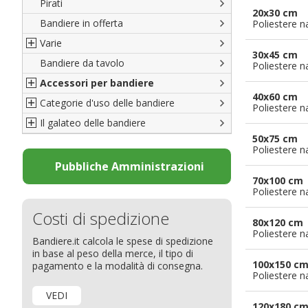
Pirati
Italiane
20x30 cm
Bandiere in offerta
Porte di Milano
Poliestere n
Varie
Francesi
30x45 cm
Bandiere da tavolo
Americane
Bandiere del CICAP - Think Deep
Poliestere n
Accessori per bandiere
Britanniche
Bandiere di Orgoglio Bresciano
40x60 cm
Categorie d'uso delle bandiere
Resto del Mondo
Organizzazioni internazionali
Accessori per bandiere
Poliestere n
Il galateo delle bandiere
Diplomatiche
Accessori per bandiere da tavolo
Bandiere segnavento
50x75 cm
Bandiere LGBTQ+
Bandiere pubblicitarie
Il Glossario
Poliestere n
Bandiere Pubblicitarie
Bandiere per sbandieratori
La bandiera
Pubbliche Amministrazioni
70x100 cm
Natale e altre festività
Bandiere per barche
Come disporre le bandiere
Poliestere n
Bandiere etniche e religiose
Bandiere per hotel
Dimensioni delle bandiere
Costi di spedizione
Bandiere per eventi
Come piegare il tricolore
80x120 cm
Poliestere n
Bandiere.it calcola le spese di spedizione
Bandiere per biciclette
in base al peso della merce, il tipo di
Bandiere per autosaloni
100x150 c
pagamento e la modalità di consegna.
Poliestere n
Bandiere per negozi
VEDI
Bandiere Palio
120x180 c