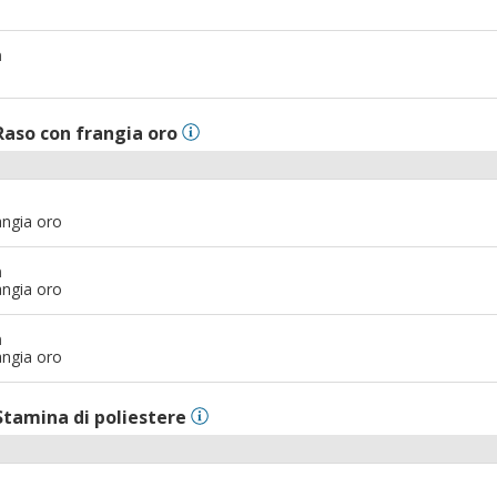
m
Raso con frangia oro
angia oro
m
angia oro
m
angia oro
Stamina di poliestere