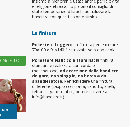
insieme a Menorah è usata anche per la civiltà
e religione ebraica. Fu proprio il consiglio di
primo ordine?
stato temporaneo d'Israele ad utilizzare la
bandiera con questi colori e simboli.
REA UN NUOVO ACCOUNT
Le finiture
Poliestere Leggero:
la finitura per le misure
70x100 e 91x140 è realizzata solo con asola.
Poliestere Nautico e stamina:
la finitura
 CARRELLO
standard è realizzata con corda e
moschettone,
ad eccezione delle bandiere
da gara, da spiaggia, da barca e da
sbandieratore
. Per richiedere una finitura
differente (cappio con corda, canotto, anelli,
fettucce, ganci o altro, potete scrivere a
info@bandiere.it).
itura
a