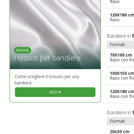
Raso
120X180 c
Raso
Bandiere in
Formati
NUOVO
70X100 cm
I tessuti per bandiere
Raso con fr
100X150 c
Come scegliere il tessuto per una
Raso con fr
bandiera
120X180 c
VEDI
Raso con fr
Bandiere in
Formati
20x30 cm