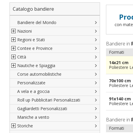
Catalogo bandiere
Pro
Bandiere del Mondo
con materi
Nazioni
Regioni e Stati
Nord America
Bandiere in
Contee e Province
Sud America
Regioni italiane
Formati
Città
Europa
Territori Italiani
Cantoni Svizzeri
14x21 cm
Nautiche e Spiaggia
Africa
Stati USA
Province Italiane
Città Italiane
Poliestere 
Corse automobilistiche
Asia
Francesi
Province Spagnole
Città spagnole
Militari e Mercantili
70x100 cm
Personalizzate
Oceania
Spagnole
Francia d'oltremare
Città francesi
Codice internazionale nautico
Poliestere 
A vela e a goccia
Austriache
Territori britannici d'oltremare
Città del mondo
Gran Pavese
91x140 cm
Roll up Pubblicitari Personalizzati
Tedesche
Varie Province del Mondo
Da spiaggia
Poliestere 
Gagliardetti Personalizzati
Regioni varie
Di cortesia
Maniche a vento
Bandiere in
Storiche
Formati