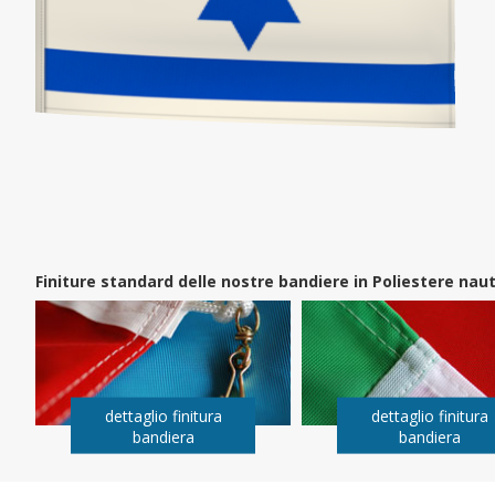
Finiture standard delle nostre bandiere in Poliestere na
dettaglio finitura
dettaglio finitura
bandiera
bandiera