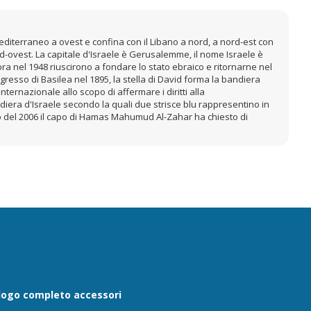
editerraneo a ovest e confina con il Libano a nord, a nord-est con
 sud-ovest. La capitale d'Israele è Gerusalemme, il nome Israele è
ra nel 1948 riuscirono a fondare lo stato ebraico e ritornarne nel
ngresso di Basilea nel 1895, la stella di David forma la bandiera
ternazionale allo scopo di affermare i diritti alla
diera d'Israele secondo la quali due strisce blu rappresentino in
naio del 2006 il capo di Hamas Mahumud Al-Zahar ha chiesto di
logo completo accessori