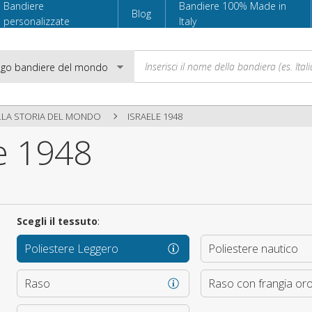
Bandiere
Bandiere 100% Made in
Blog
personalizzate
Italy
LLA STORIA DEL MONDO
ISRAELE 1948
e 1948
Email
Password
Scegli il tessuto
:
Poliestere Leggero
Poliestere nautico
Accedi
Raso
Raso con frangia or