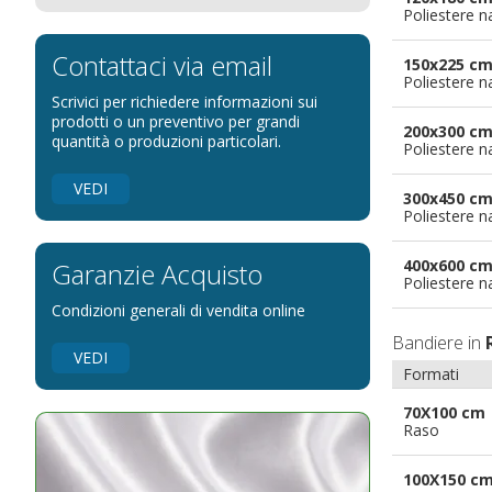
Poliestere n
Bandiere per eventi religiosi
Bandiere per enti pubblici
Contattaci via email
150x225 c
Poliestere n
Bandiere per ambasciate
Scrivici per richiedere informazioni sui
Bandiere per riserve naturali e parchi
prodotti o un preventivo per grandi
200x300 c
quantità o produzioni particolari.
Poliestere n
Bandiere per musicisti
Bandiere per feste
VEDI
300x450 c
Bandiere Militari e della Marina
Poliestere n
pennoni per bandiere
400x600 c
Garanzie Acquisto
Poliestere n
Condizioni generali di vendita online
Bandiere in
VEDI
Formati
70X100 cm
Raso
100X150 c