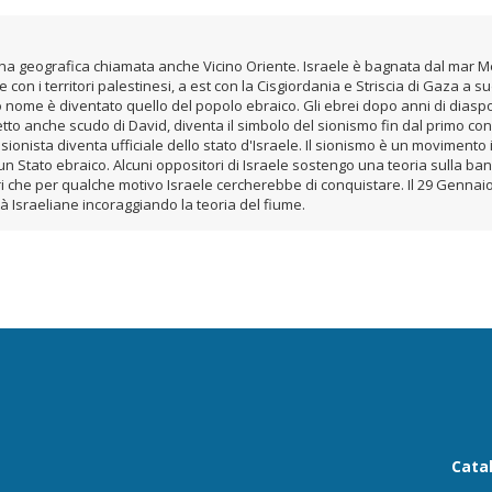
zona geografica chiamata anche Vicino Oriente. Israele è bagnata dal mar M
 e con i territori palestinesi, a est con la Cisgiordania e Striscia di Gaza a
o nome è diventato quello del popolo ebraico. Gli ebrei dopo anni di diaspo
 detto anche scudo di David, diventa il simbolo del sionismo fin dal primo co
onista diventa ufficiale dello stato d'Israele. Il sionismo è un movimento in
n Stato ebraico. Alcuni oppositori di Israele sostengo una teoria sulla ban
ritori che per qualche motivo Israele cercherebbe di conquistare. Il 29 Gen
tà Israeliane incoraggiando la teoria del fiume.
Cata