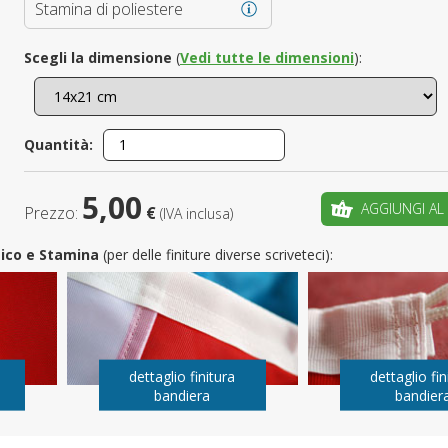
Stamina di poliestere
È il tuo 
Scegli la dimensione
(
Vedi tutte le dimensioni
):
C
Quantità:
5,00
AGGIUNGI AL
Prezzo:
€
(IVA inclusa)
utico e Stamina
(per delle finiture diverse scriveteci):
dettaglio finitura
dettaglio fin
bandiera
bandier