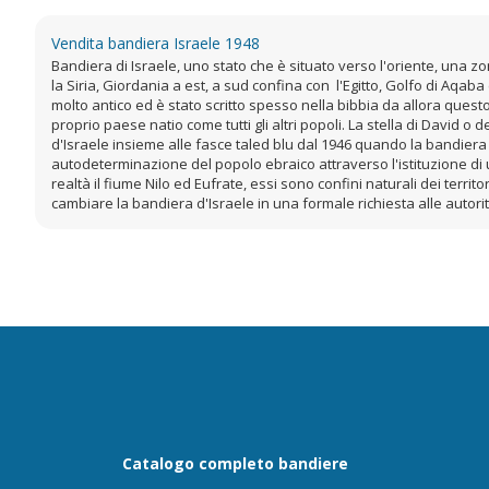
Vendita bandiera Israele 1948
Bandiera di Israele, uno stato che è situato verso l'oriente, una 
la Siria, Giordania a est, a sud confina con l'Egitto, Golfo di Aqaba
molto antico ed è stato scritto spesso nella bibbia da allora quest
proprio paese natio come tutti gli altri popoli. La stella di David o
d'Israele insieme alle fasce taled blu dal 1946 quando la bandiera si
autodeterminazione del popolo ebraico attraverso l'istituzione di u
realtà il fiume Nilo ed Eufrate, essi sono confini naturali dei ter
cambiare la bandiera d'Israele in una formale richiesta alle autori
Catalogo completo bandiere