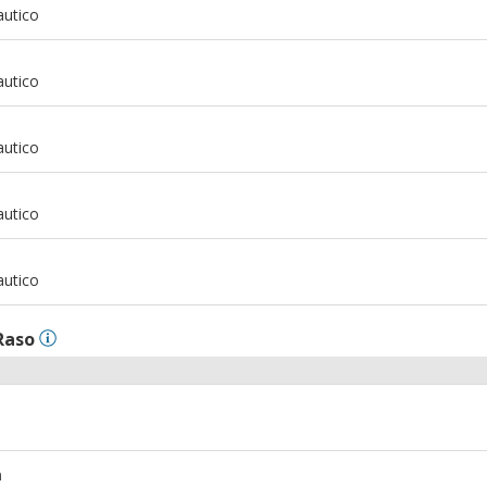
autico
m
autico
m
autico
m
autico
m
autico
Raso
m