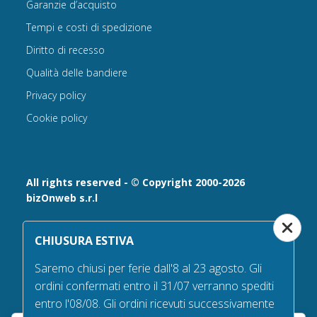
Garanzie d’acquisto
Tempi e costi di spedizione
Diritto di recesso
Qualità delle bandiere
Privacy policy
Cookie policy
All rights reserved - © Copyright 2000-2026
bizOnweb s.r.l
Via Fratelli Bandiera 18, 25122 - Brescia, Italia
CHIUSURA ESTIVA
P.IVA 02232630984 - Iscrizione presso la Camera di
Commercio di Brescia,
Saremo chiusi per ferie dall'8 al 23 agosto. Gli
n° REA 432569 Capitale sociale versato Euro 25.000,00.
ordini confermati entro il 31/07 verranno spediti
Tel +39.030 6394506
entro l'08/08. Gli ordini ricevuti successivamente
Email:
info@bandiere.it