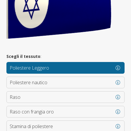
Scegli il tessuto
:
Poliestere Leggero
Poliestere nautico
Raso
Raso con frangia oro
Stamina di poliestere