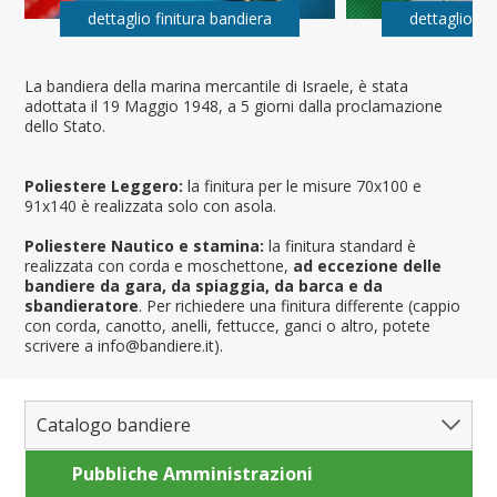
dettaglio finitura bandiera
dettaglio fi
La bandiera della marina mercantile di Israele, è stata
adottata il 19 Maggio 1948, a 5 giorni dalla proclamazione
dello Stato.
Poliestere Leggero:
la finitura per le misure 70x100 e
91x140 è realizzata solo con asola.
Poliestere Nautico e stamina:
la finitura standard è
realizzata con corda e moschettone,
ad eccezione delle
bandiere da gara, da spiaggia, da barca e da
sbandieratore
. Per richiedere una finitura differente (cappio
con corda, canotto, anelli, fettucce, ganci o altro, potete
scrivere a info@bandiere.it).
Catalogo bandiere
Pubbliche Amministrazioni
Bandiere del Mondo