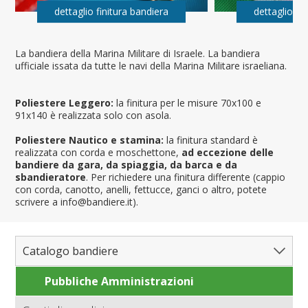
dettaglio finitura bandiera
dettaglio fi
La bandiera della Marina Militare di Israele. La bandiera
ufficiale issata da tutte le navi della Marina Militare israeliana.
Poliestere Leggero:
la finitura per le misure 70x100 e
91x140 è realizzata solo con asola.
Poliestere Nautico e stamina:
la finitura standard è
realizzata con corda e moschettone,
ad eccezione delle
bandiere da gara, da spiaggia, da barca e da
sbandieratore
. Per richiedere una finitura differente (cappio
con corda, canotto, anelli, fettucce, ganci o altro, potete
scrivere a info@bandiere.it).
Catalogo bandiere
Pubbliche Amministrazioni
Bandiere del Mondo
Nazioni