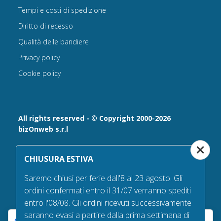
Tempi e costi di spedizione
Diritto di recesso
Qualità delle bandiere
Privacy policy
Cookie policy
All rights reserved - © Copyright 2000-2026
bizOnweb s.r.l
Via Fratelli Bandiera 18, 25122 - Brescia, Italia
CHIUSURA ESTIVA
P.IVA 02232630984 - Iscrizione presso la Camera di
Commercio di Brescia,
Saremo chiusi per ferie dall'8 al 23 agosto. Gli
n° REA 432569 Capitale sociale versato Euro 25.000,00.
ordini confermati entro il 31/07 verranno spediti
Tel +39.030 6394506
entro l'08/08. Gli ordini ricevuti successivamente
Email:
info@bandiere.it
saranno evasi a partire dalla prima settimana di
PEC
bizonweb@mailcertiﬁcatapec.it