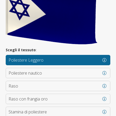
Scegli il tessuto
:
Poliestere Leggero
Poliestere nautico
Raso
Raso con frangia oro
Stamina di poliestere