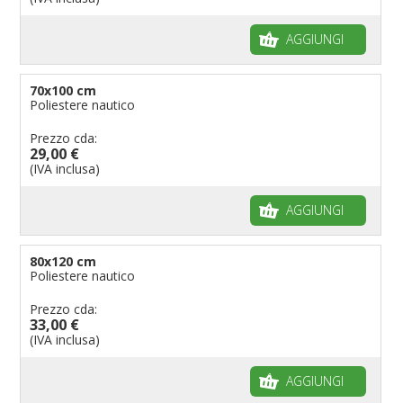
Bandiere per riserve naturali e parchi
Bandiere per musicisti
AGGIUNGI
Bandiere per feste
Bandiere Militari e della Marina
70x100 cm
Poliestere nautico
pennoni per bandiere
Prezzo cda:
29,00 €
(IVA inclusa)
AGGIUNGI
80x120 cm
Poliestere nautico
Prezzo cda:
33,00 €
(IVA inclusa)
AGGIUNGI