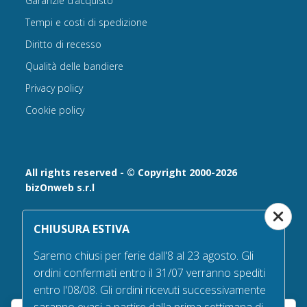
Garanzie d’acquisto
Tempi e costi di spedizione
Diritto di recesso
Qualità delle bandiere
Privacy policy
Cookie policy
All rights reserved - © Copyright 2000-2026
bizOnweb s.r.l
Via Fratelli Bandiera 18, 25122 - Brescia, Italia
CHIUSURA ESTIVA
P.IVA 02232630984 - Iscrizione presso la Camera di
Commercio di Brescia,
Saremo chiusi per ferie dall'8 al 23 agosto. Gli
n° REA 432569 Capitale sociale versato Euro 25.000,00.
ordini confermati entro il 31/07 verranno spediti
Tel +39.030 6394506
entro l'08/08. Gli ordini ricevuti successivamente
Email:
info@bandiere.it