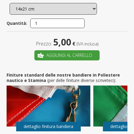
Quantità:
5,00
Prezzo:
€
(IVA inclusa)
AGGIUNGI AL CARRELLO
Finiture standard delle nostre bandiere in Poliestere
nautico e Stamina
(per delle finiture diverse scriveteci):
dettaglio finitura bandiera
dettaglio fi