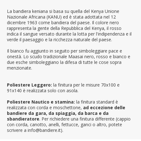
La bandiera keniana si basa su quella del Kenya Unione
Nazionale Africana (KANU) ed è stata adottata nel 12
dicembre 1963 come bandiera del paese. Il colore nero
rappresenta la gente della Repubblica del Kenya, il rosso
indica il sangue versato durante la lotta per l'indipendenza e il
verde il paesaggio e la ricchezza naturale del paese.
Il bianco fu aggiunto in seguito per simboleggiare pace e
onestà. Lo scudo tradizionale Maasai nero, rosso e bianco e
due esche simboleggiano la difesa di tutte le cose sopra
menzionate.
Poliestere Leggero:
la finitura per le misure 70x100 e
91x140 è realizzata solo con asola.
Poliestere Nautico e stamina:
la finitura standard è
realizzata con corda e moschettone,
ad eccezione delle
bandiere da gara, da spiaggia, da barca e da
sbandieratore
. Per richiedere una finitura differente (cappio
con corda, canotto, anelli, fettucce, ganci o altro, potete
scrivere a info@bandiere.it).