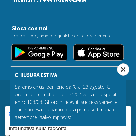
chiamaci al +39 030/6394506
Gioca con noi
Scarica l'app game per qualche ora di divertimento
CHIUSURA ESTIVA
Saremo chiusi per ferie dall'8 al 23 agosto. Gli
ordini confermati entro il 31/07 verranno spediti
entro l'08/08. Gli ordini ricevuti successivamente
Garanzie d’acquisto
saranno evasi a partire dalla prima settimana di
Le tue preferenze relative alla privacy
Tempi e costi di spedizione
settembre (salvo imprevisti).
Diritto di recesso
Informativa sulla raccolta
Qualità delle bandiere