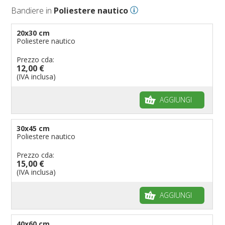
Bandiere in
Poliestere nautico
Bandiere per eventi religiosi
Bandiere per enti pubblici
20x30 cm
Poliestere nautico
Bandiere per ambasciate
Bandiere per riserve naturali e parchi
Prezzo cda:
12,00 €
Bandiere per musicisti
(IVA inclusa)
Bandiere per feste
AGGIUNGI
Bandiere Militari e della Marina
pennoni per bandiere
30x45 cm
Poliestere nautico
Prezzo cda:
15,00 €
(IVA inclusa)
AGGIUNGI
40x60 cm