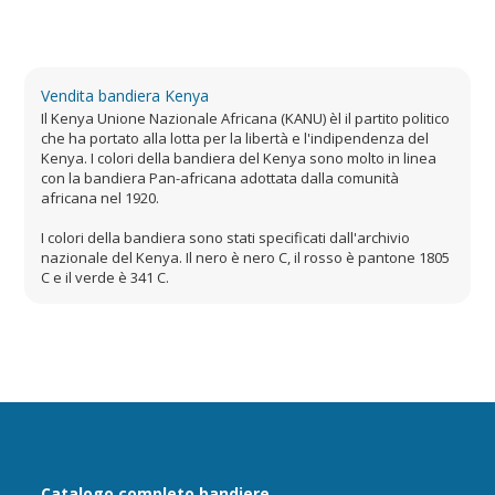
Vendita bandiera Kenya
Il Kenya Unione Nazionale Africana (KANU) èl il partito politico
che ha portato alla lotta per la libertà e l'indipendenza del
Kenya. I colori della bandiera del Kenya sono molto in linea
con la bandiera Pan-africana adottata dalla comunità
africana nel 1920.
I colori della bandiera sono stati specificati dall'archivio
nazionale del Kenya. Il nero è nero C, il rosso è pantone 1805
C e il verde è 341 C.
Catalogo completo bandiere