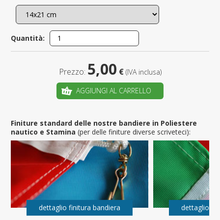
Quantità:
5,00
Prezzo:
€
(IVA inclusa)
AGGIUNGI AL CARRELLO
Finiture standard delle nostre bandiere in Poliestere
nautico e Stamina
(per delle finiture diverse scriveteci):
dettaglio finitura bandiera
dettaglio fi