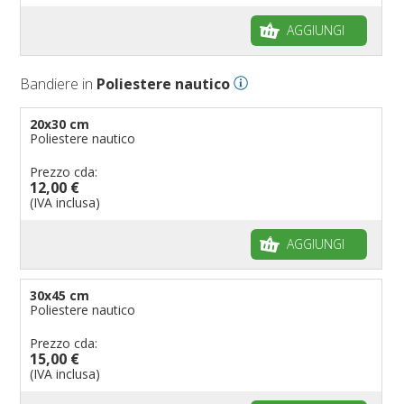
Bandiere per autosaloni
AGGIUNGI
Bandiere per negozi
Bandiere Palio
Bandiere in
Poliestere nautico
Bandiere per eventi religiosi
Bandiere per enti pubblici
20x30 cm
Poliestere nautico
Bandiere per ambasciate
Bandiere per riserve naturali e parchi
Prezzo cda:
12,00 €
Bandiere per musicisti
(IVA inclusa)
Bandiere per feste
AGGIUNGI
Bandiere Militari e della Marina
pennoni per bandiere
30x45 cm
Poliestere nautico
Prezzo cda:
15,00 €
(IVA inclusa)