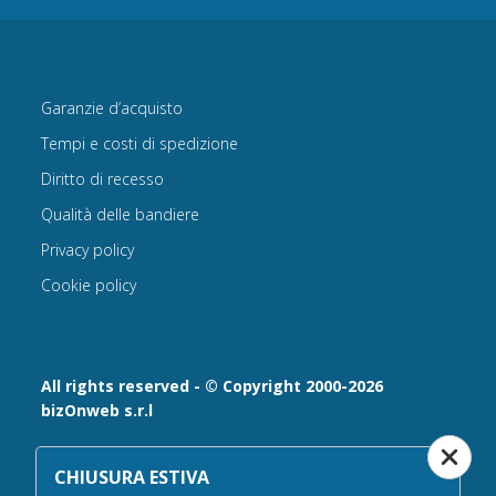
Garanzie d’acquisto
Tempi e costi di spedizione
Diritto di recesso
Qualità delle bandiere
Privacy policy
Cookie policy
All rights reserved - © Copyright 2000-2026
bizOnweb s.r.l
Via Fratelli Bandiera 18, 25122 - Brescia, Italia
CHIUSURA ESTIVA
P.IVA 02232630984 - Iscrizione presso la Camera di