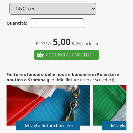
Quantità:
5,00
Prezzo:
€
(IVA inclusa)
AGGIUNGI AL CARRELLO
Finiture standard delle nostre bandiere in Poliestere
nautico e Stamina
(per delle finiture diverse scriveteci):
dettaglio finitura bandiera
dettaglio fi