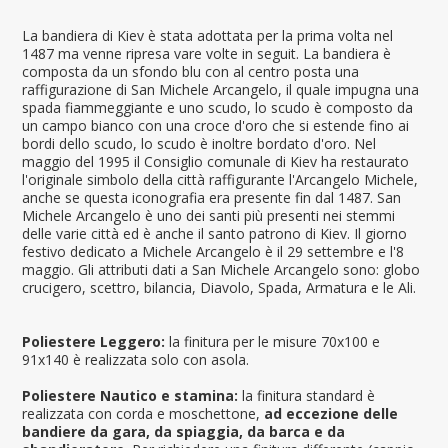
La bandiera di Kiev è stata adottata per la prima volta nel
1487 ma venne ripresa vare volte in seguit. La bandiera è
composta da un sfondo blu con al centro posta una
raffigurazione di San Michele Arcangelo, il quale impugna una
spada fiammeggiante e uno scudo, lo scudo è composto da
un campo bianco con una croce d'oro che si estende fino ai
bordi dello scudo, lo scudo è inoltre bordato d'oro. Nel
maggio del 1995 il Consiglio comunale di Kiev ha restaurato
l'originale simbolo della città raffigurante l'Arcangelo Michele,
anche se questa iconografia era presente fin dal 1487. San
Michele Arcangelo è uno dei santi più presenti nei stemmi
delle varie città ed è anche il santo patrono di Kiev. Il giorno
festivo dedicato a Michele Arcangelo è il 29 settembre e l'8
maggio. Gli attributi dati a San Michele Arcangelo sono: globo
crucigero, scettro, bilancia, Diavolo, Spada, Armatura e le Ali.
Poliestere Leggero:
la finitura per le misure 70x100 e
91x140 è realizzata solo con asola.
Poliestere Nautico e stamina:
la finitura standard è
realizzata con corda e moschettone,
ad eccezione delle
bandiere da gara, da spiaggia, da barca e da