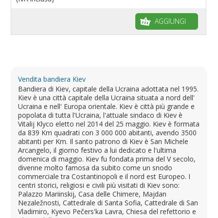
AGGIUNGI
Vendita bandiera Kiev
Bandiera di Kiev, capitale della Ucraina adottata nel 1995.
Kiev è una città capitale della Ucraina situata a nord dell'
Ucraina e nell' Europa orientale. Kiev è città più grande e
popolata di tutta l'Ucraina, l'attuale sindaco di Kiev è
Vitalij Klyco eletto nel 2014 del 25 maggio. Kiev è formata
da 839 Km quadrati con 3 000 000 abitanti, avendo 3500
abitanti per Km. Il santo patrono di Kiev è San Michele
Arcangelo, il giorno festivo a lui dedicato e l'ultima
domenica di maggio. Kiev fu fondata prima del V secolo,
divenne molto famosa da subito come un snodo
commerciale tra Costantinopoli e il nord est Europeo. I
centri storici, religiosi e civili più visitati di Kiev sono:
Palazzo Mariinskij, Casa delle Chimere, Majdan
Nezaležnosti, Cattedrale di Santa Sofia, Cattedrale di San
Vladimiro, Kyevo Pečers'ka Lavra, Chiesa del refettorio e