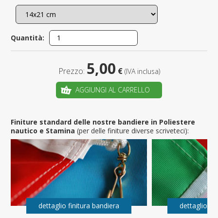
Quantità:
5,00
Prezzo:
€
(IVA inclusa)
AGGIUNGI AL CARRELLO
Finiture standard delle nostre bandiere in Poliestere
nautico e Stamina
(per delle finiture diverse scriveteci):
dettaglio finitura bandiera
dettaglio fi