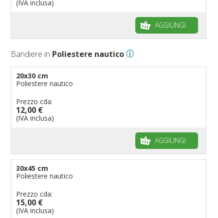
Bandiere per biciclette
(IVA inclusa)
Bandiere per autosaloni
AGGIUNGI
Bandiere per negozi
Bandiere Palio
Bandiere in
Poliestere nautico
Bandiere per eventi religiosi
Bandiere per enti pubblici
20x30 cm
Poliestere nautico
Bandiere per ambasciate
Bandiere per riserve naturali e parchi
Prezzo cda:
12,00 €
Bandiere per musicisti
(IVA inclusa)
Bandiere per feste
AGGIUNGI
Bandiere Militari e della Marina
pennoni per bandiere
30x45 cm
Poliestere nautico
Prezzo cda:
15,00 €
(IVA inclusa)