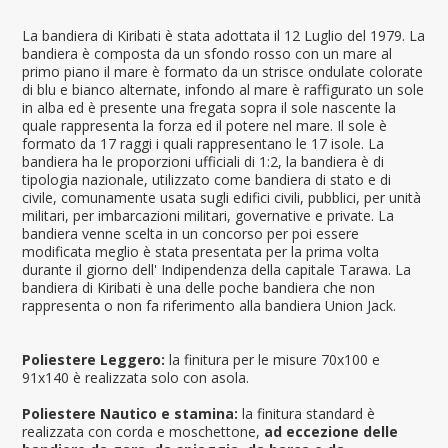
La bandiera di Kiribati è stata adottata il 12 Luglio del 1979. La
bandiera è composta da un sfondo rosso con un mare al
primo piano il mare è formato da un strisce ondulate colorate
di blu e bianco alternate, infondo al mare è raffigurato un sole
in alba ed è presente una fregata sopra il sole nascente la
quale rappresenta la forza ed il potere nel mare. Il sole è
formato da 17 raggi i quali rappresentano le 17 isole. La
bandiera ha le proporzioni ufficiali di 1:2, la bandiera è di
tipologia nazionale, utilizzato come bandiera di stato e di
civile, comunamente usata sugli edifici civili, pubblici, per unità
militari, per imbarcazioni militari, governative e private. La
bandiera venne scelta in un concorso per poi essere
modificata meglio è stata presentata per la prima volta
durante il giorno dell' Indipendenza della capitale Tarawa. La
bandiera di Kiribati è una delle poche bandiera che non
rappresenta o non fa riferimento alla bandiera Union Jack.
Poliestere Leggero:
la finitura per le misure 70x100 e
91x140 è realizzata solo con asola.
Poliestere Nautico e stamina:
la finitura standard è
realizzata con corda e moschettone,
ad eccezione delle