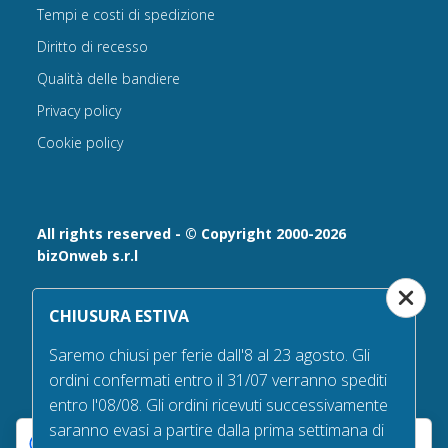
Tempi e costi di spedizione
Diritto di recesso
Qualità delle bandiere
Privacy policy
Cookie policy
All rights reserved - © Copyright 2000-2026
bizOnweb s.r.l
Via Fratelli Bandiera 18, 25122 - Brescia, Italia
CHIUSURA ESTIVA
P.IVA 02232630984 - Iscrizione presso la Camera di
Commercio di Brescia,
Saremo chiusi per ferie dall'8 al 23 agosto. Gli
n° REA 432569 Capitale sociale versato Euro 25.000,00.
ordini confermati entro il 31/07 verranno spediti
Tel +39.030 6394506
entro l'08/08. Gli ordini ricevuti successivamente
Email:
info@bandiere.it
saranno evasi a partire dalla prima settimana di
PEC
bizonweb@mailcertiﬁcatapec.it
Le tue preferenze relative alla privacy