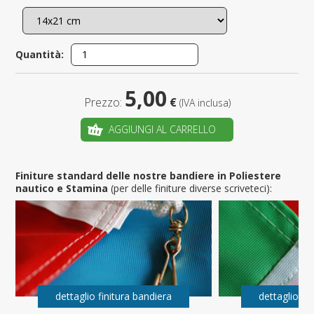
Quantità:
5,00
Prezzo:
€
(IVA inclusa)
AGGIUNGI AL CARRELLO
Finiture standard delle nostre bandiere in Poliestere
nautico e Stamina
(per delle finiture diverse scriveteci):
dettaglio finitura bandiera
dettaglio fi