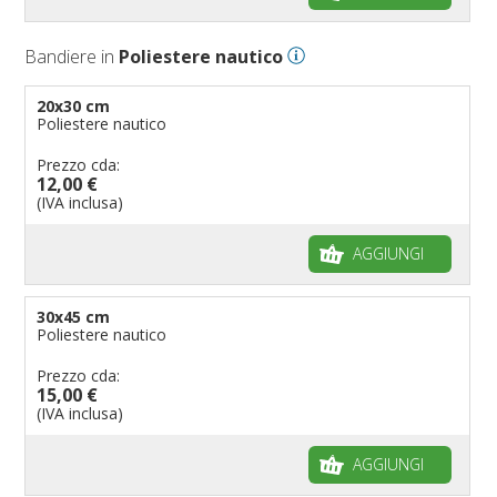
Bandiere Palio
Bandiere in
Poliestere nautico
Bandiere per eventi religiosi
Bandiere per enti pubblici
20x30 cm
Poliestere nautico
Bandiere per ambasciate
Bandiere per riserve naturali e parchi
Prezzo cda:
12,00 €
Bandiere per musicisti
(IVA inclusa)
Bandiere per feste
AGGIUNGI
Bandiere Militari e della Marina
pennoni per bandiere
30x45 cm
Poliestere nautico
Prezzo cda:
15,00 €
(IVA inclusa)
AGGIUNGI