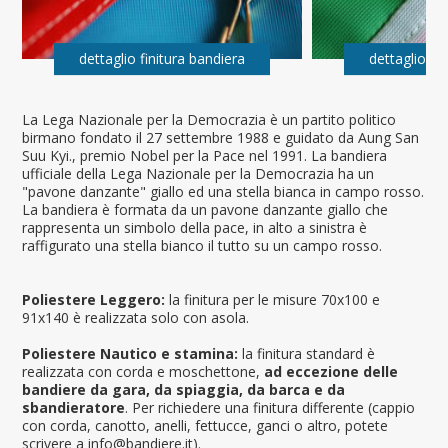
dettaglio finitura bandiera
dettaglio fi
La Lega Nazionale per la Democrazia è un partito politico
birmano fondato il 27 settembre 1988 e guidato da Aung San
Suu Kyi., premio Nobel per la Pace nel 1991. La bandiera
ufficiale della Lega Nazionale per la Democrazia ha un
"pavone danzante" giallo ed una stella bianca in campo rosso.
La bandiera è formata da un pavone danzante giallo che
rappresenta un simbolo della pace, in alto a sinistra è
raffigurato una stella bianco il tutto su un campo rosso.
Poliestere Leggero:
la finitura per le misure 70x100 e
91x140 è realizzata solo con asola.
Poliestere Nautico e stamina:
la finitura standard è
realizzata con corda e moschettone,
ad eccezione delle
bandiere da gara, da spiaggia, da barca e da
sbandieratore
. Per richiedere una finitura differente (cappio
con corda, canotto, anelli, fettucce, ganci o altro, potete
scrivere a info@bandiere.it).