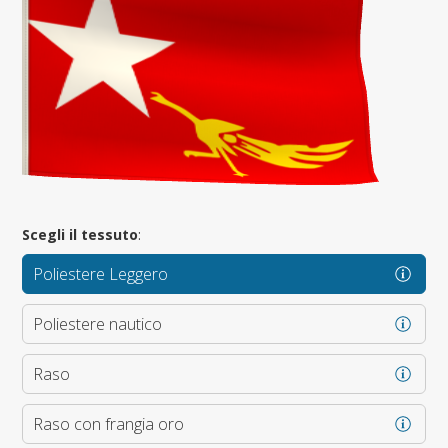
Scegli il tessuto
:
Poliestere Leggero
Poliestere nautico
Raso
Raso con frangia oro