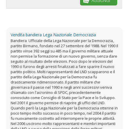
AGGIUNGI
Vendita bandiera Lega Nazionale Democrazia
Bandiera Ufficiale della Lega Nazionale per la Democrazia,
partito Birmano, fondato nel 27 settembre del 1988. Nel 1990 il
partito vinse 392 seggi su 485 ma il governo militare attuale
non permise la formazione di un nuovo governo, senza dare
seguito al risultato delle elezioni. Poco dopo le elezioni del
1990 ci furono degli arresti finalizzati a fare sparire il nuovo
partito politico. Molti rappresentanti del LND scapparono e il
partito della Lega Nazionale per la Democrazia fu
drasticamente ridimensionato. Il partito militare che
governava il paese nel 1990 e negli anni successivi veniva
chiamato con l'acronimo di SPDC, precedentemente
conosciuto come Consiglio di Stato per la Pace e lo Sviluppo.
Nel 2001 il governo permise di riaprire gli uffici del LND.
Quando però la Lega Nazionale per la Democrazia ottenne in
poco tempo molto successo in poco tempo, nel 2004 il partito
fu nuovamente costretto ad interrompere le proprie attività.
Nel 2006 uscirono molto rappresentanti e membri importanti
della LND a causa della pressione delle forze militari