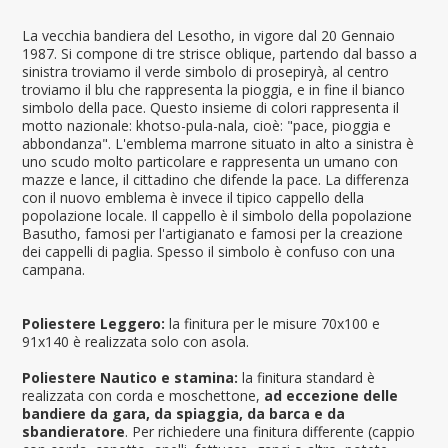
La vecchia bandiera del Lesotho, in vigore dal 20 Gennaio
1987. Si compone di tre strisce oblique, partendo dal basso a
sinistra troviamo il verde simbolo di prosepiryà, al centro
troviamo il blu che rappresenta la pioggia, e in fine il bianco
simbolo della pace. Questo insieme di colori rappresenta il
motto nazionale: khotso-pula-nala, cioè: "pace, pioggia e
abbondanza". L'emblema marrone situato in alto a sinistra è
uno scudo molto particolare e rappresenta un umano con
mazze e lance, il cittadino che difende la pace. La differenza
con il nuovo emblema è invece il tipico cappello della
popolazione locale. Il cappello è il simbolo della popolazione
Basutho, famosi per l'artigianato e famosi per la creazione
dei cappelli di paglia. Spesso il simbolo è confuso con una
campana.
Poliestere Leggero:
la finitura per le misure 70x100 e
91x140 è realizzata solo con asola.
Poliestere Nautico e stamina:
la finitura standard è
realizzata con corda e moschettone,
ad eccezione delle
bandiere da gara, da spiaggia, da barca e da
sbandieratore
. Per richiedere una finitura differente (cappio