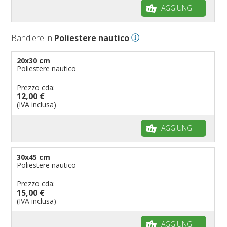
AGGIUNGI
Bandiere per negozi
Bandiere Palio
Bandiere in
Poliestere nautico
Bandiere per eventi religiosi
Bandiere per enti pubblici
20x30 cm
Poliestere nautico
Bandiere per ambasciate
Bandiere per riserve naturali e parchi
Prezzo cda:
12,00 €
Bandiere per musicisti
(IVA inclusa)
Bandiere per feste
AGGIUNGI
Bandiere Militari e della Marina
pennoni per bandiere
30x45 cm
Poliestere nautico
Prezzo cda:
15,00 €
(IVA inclusa)
AGGIUNGI