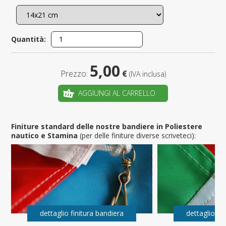
Quantità:
5,00
Prezzo:
€
(IVA inclusa)
AGGIUNGI AL CARRELLO
Finiture standard delle nostre bandiere in Poliestere
nautico e Stamina
(per delle finiture diverse scriveteci):
dettaglio finitura bandiera
dettaglio fi