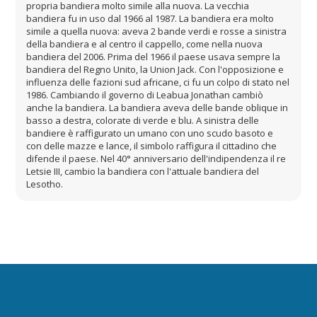
propria bandiera molto simile alla nuova. La vecchia
bandiera fu in uso dal 1966 al 1987. La bandiera era molto
simile a quella nuova: aveva 2 bande verdi e rosse a sinistra
della bandiera e al centro il cappello, come nella nuova
bandiera del 2006. Prima del 1966 il paese usava sempre la
bandiera del Regno Unito, la Union Jack. Con l'opposizione e
influenza delle fazioni sud africane, ci fu un colpo di stato nel
1986. Cambiando il governo di Leabua Jonathan cambiò
anche la bandiera. La bandiera aveva delle bande oblique in
basso a destra, colorate di verde e blu. A sinistra delle
bandiere è raffigurato un umano con uno scudo basoto e
con delle mazze e lance, il simbolo raffigura il cittadino che
difende il paese. Nel 40° anniversario dell'indipendenza il re
Letsie III, cambio la bandiera con l'attuale bandiera del
Lesotho.