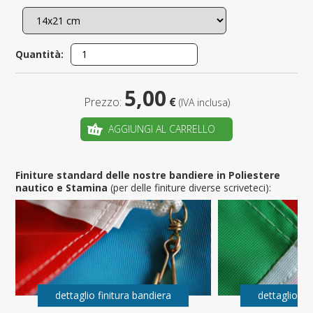
Quantità:
5,00
Prezzo:
€
(IVA inclusa)
AGGIUNGI AL CARRELLO
Finiture standard delle nostre bandiere in Poliestere
nautico e Stamina
(per delle finiture diverse scriveteci):
dettaglio finitura bandiera
dettaglio fi