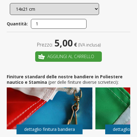
Quantità:
5,00
Prezzo:
€
(IVA inclusa)
AGGIUNGI AL CARRELLO
Finiture standard delle nostre bandiere in Poliestere
nautico e Stamina
(per delle finiture diverse scriveteci):
dettaglio finitura bandiera
dettaglio fi