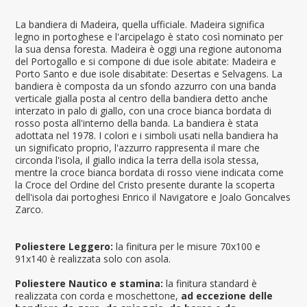
La bandiera di Madeira, quella ufficiale. Madeira significa
legno in portoghese e l'arcipelago è stato così nominato per
la sua densa foresta. Madeira è oggi una regione autonoma
del Portogallo e si compone di due isole abitate: Madeira e
Porto Santo e due isole disabitate: Desertas e Selvagens. La
bandiera è composta da un sfondo azzurro con una banda
verticale gialla posta al centro della bandiera detto anche
interzato in palo di giallo, con una croce bianca bordata di
rosso posta all'interno della banda. La bandiera è stata
adottata nel 1978. I colori e i simboli usati nella bandiera ha
un significato proprio, l'azzurro rappresenta il mare che
circonda l'isola, il giallo indica la terra della isola stessa,
mentre la croce bianca bordata di rosso viene indicata come
la Croce del Ordine del Cristo presente durante la scoperta
dell'isola dai portoghesi Enrico il Navigatore e Joalo Goncalves
Zarco.
Poliestere Leggero:
la finitura per le misure 70x100 e
91x140 è realizzata solo con asola.
Poliestere Nautico e stamina:
la finitura standard è
realizzata con corda e moschettone,
ad eccezione delle