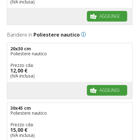
Bandiere per biciclette
(IVA inclusa)
Bandiere per autosaloni
AGGIUNGI
Bandiere per negozi
Bandiere Palio
Bandiere in
Poliestere nautico
Bandiere per eventi religiosi
Bandiere per enti pubblici
20x30 cm
Poliestere nautico
Bandiere per ambasciate
Bandiere per riserve naturali e parchi
Prezzo cda:
12,00 €
Bandiere per musicisti
(IVA inclusa)
Bandiere per feste
AGGIUNGI
Bandiere Militari e della Marina
pennoni per bandiere
30x45 cm
Poliestere nautico
Prezzo cda:
15,00 €
(IVA inclusa)