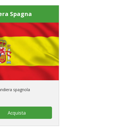
era Spagna
andiera spagnola
Acquista