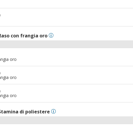
m
Raso con frangia oro
angia oro
m
angia oro
m
angia oro
Stamina di poliestere