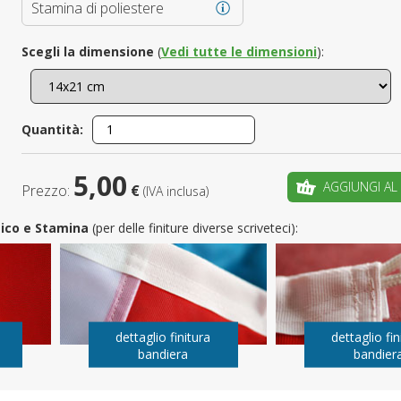
Stamina di poliestere
È il tuo 
Scegli la dimensione
(
Vedi tutte le dimensioni
):
C
Quantità:
5,00
AGGIUNGI AL
Prezzo:
€
(IVA inclusa)
utico e Stamina
(per delle finiture diverse scriveteci):
dettaglio finitura
dettaglio fin
bandiera
bandier