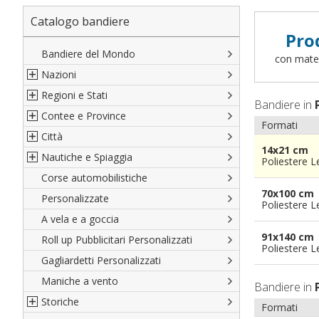
Catalogo bandiere
Pro
Bandiere del Mondo
con materi
Nazioni
Regioni e Stati
Nord America
Bandiere in
Contee e Province
Sud America
Regioni italiane
Formati
Città
Europa
Territori Italiani
Cantoni Svizzeri
14x21 cm
Nautiche e Spiaggia
Africa
Stati USA
Province Italiane
Città Italiane
Poliestere 
Corse automobilistiche
Asia
Francesi
Province Spagnole
Città spagnole
Militari e Mercantili
70x100 cm
Personalizzate
Oceania
Spagnole
Francia d'oltremare
Città francesi
Codice internazionale nautico
Poliestere 
A vela e a goccia
Austriache
Territori britannici d'oltremare
Città del mondo
Gran Pavese
91x140 cm
Roll up Pubblicitari Personalizzati
Tedesche
Varie Province del Mondo
Da spiaggia
Poliestere 
Gagliardetti Personalizzati
Regioni varie
Di cortesia
Maniche a vento
Bandiere in
Storiche
Formati