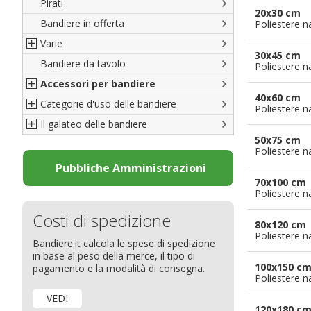
Pirati
Italiane
20x30 cm
Bandiere in offerta
Porte di Milano
Poliestere n
Varie
Francesi
30x45 cm
Bandiere da tavolo
Americane
Bandiere del CICAP - Think Deep
Poliestere n
Accessori per bandiere
Britanniche
Bandiere di Orgoglio Bresciano
40x60 cm
Categorie d'uso delle bandiere
Resto del Mondo
Organizzazioni internazionali
Accessori per bandiere
Poliestere n
Il galateo delle bandiere
Diplomatiche
Accessori per bandiere da tavolo
Bandiere segnavento
50x75 cm
Bandiere LGBTQ+
Bandiere pubblicitarie
Il Glossario
Poliestere n
Bandiere Pubblicitarie
Bandiere per sbandieratori
La bandiera
Pubbliche Amministrazioni
70x100 cm
Natale e altre festività
Bandiere per barche
Come disporre le bandiere
Poliestere n
Bandiere etniche e religiose
Bandiere per hotel
Dimensioni delle bandiere
Costi di spedizione
Bandiere per eventi
Come piegare il tricolore
80x120 cm
Poliestere n
Bandiere.it calcola le spese di spedizione
Bandiere per biciclette
in base al peso della merce, il tipo di
Bandiere per autosaloni
100x150 c
pagamento e la modalità di consegna.
Poliestere n
Bandiere per negozi
VEDI
Bandiere Palio
120x180 c