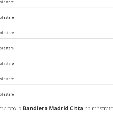
oliestere
oliestere
oliestere
oliestere
oliestere
m
oliestere
m
oliestere
mprato la
Bandiera Madrid Citta
ha mostrato