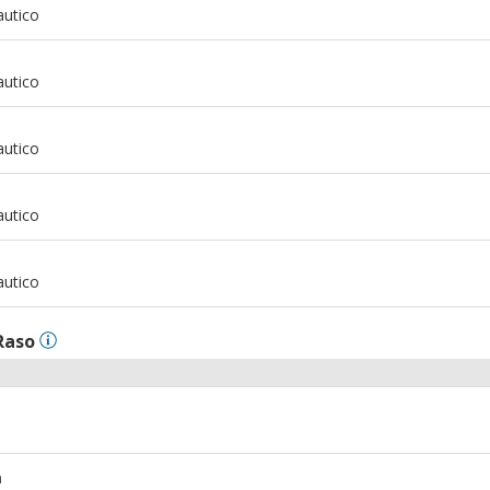
autico
m
autico
m
autico
m
autico
m
autico
Raso
m