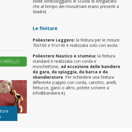
stelle simboleggiano le Scuole di Artigianato
che al tempo dei musulmani erano presenti a
primo ordine?
Madrid.
Le finiture
REA UN NUOVO ACCOUNT
Poliestere Leggero:
la finitura per le misure
70x100 e 91x140 è realizzata solo con asola.
Poliestere Nautico e stamina:
la finitura
standard è realizzata con corda e
 CARRELLO
moschettone,
ad eccezione delle bandiere
da gara, da spiaggia, da barca e da
sbandieratore
. Per richiedere una finitura
differente (cappio con corda, canotto, anelli,
fettucce, ganci o altro, potete scrivere a
info@bandiere.it).
itura
a