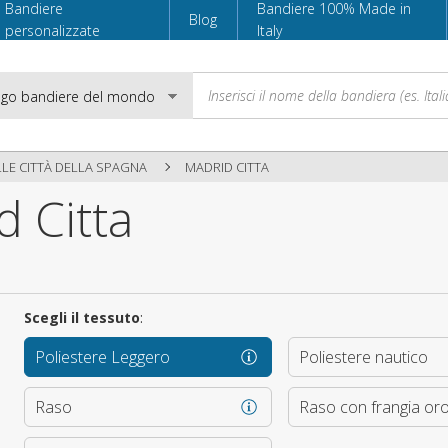
Bandiere
Bandiere 100% Made in
Blog
personalizzate
Italy
LLE CITTÀ DELLA SPAGNA
MADRID CITTA
 Citta
Email
Password
Scegli il tessuto
:
Poliestere Leggero
Poliestere nautico
Accedi
Raso
Raso con frangia or