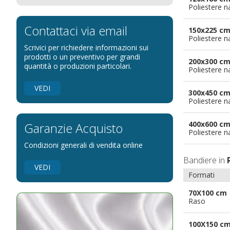
Poliestere n
Bandiere per eventi religiosi
Bandiere per enti pubblici
Contattaci via email
150x225 c
Poliestere n
Bandiere per ambasciate
Scrivici per richiedere informazioni sui
Bandiere per riserve naturali e parchi
prodotti o un preventivo per grandi
200x300 c
quantità o produzioni particolari.
Poliestere n
Bandiere per musicisti
Bandiere per feste
VEDI
300x450 c
Bandiere Militari e della Marina
Poliestere n
pennoni per bandiere
400x600 c
Garanzie Acquisto
Poliestere n
Condizioni generali di vendita online
Bandiere in
VEDI
Formati
70X100 cm
Raso
100X150 c