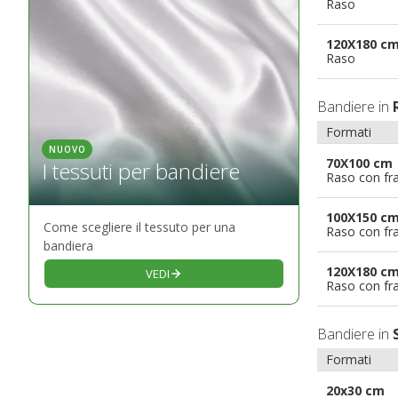
Raso
120X180 c
Raso
Bandiere in
Formati
NUOVO
70X100 cm
I tessuti per bandiere
Raso con fr
100X150 c
Come scegliere il tessuto per una
Raso con fr
bandiera
120X180 c
VEDI
Raso con fr
Bandiere in
Formati
20x30 cm