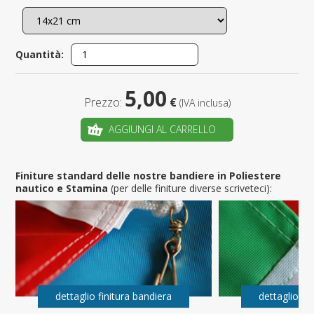
Quantità:
5,00
Prezzo:
€
(IVA inclusa)
AGGIUNGI AL CARRELLO
Finiture standard delle nostre bandiere in Poliestere
nautico e Stamina
(per delle finiture diverse scriveteci):
dettaglio finitura bandiera
dettaglio fi