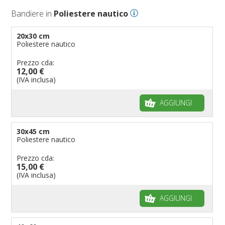
Bandiere Palio
Bandiere in
Poliestere nautico
Bandiere per eventi religiosi
Bandiere per enti pubblici
20x30 cm
Poliestere nautico
Bandiere per ambasciate
Bandiere per riserve naturali e parchi
Prezzo cda:
12,00 €
Bandiere per musicisti
(IVA inclusa)
Bandiere per feste
AGGIUNGI
Bandiere Militari e della Marina
pennoni per bandiere
30x45 cm
Poliestere nautico
Prezzo cda:
15,00 €
(IVA inclusa)
AGGIUNGI