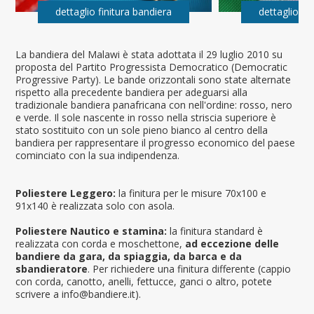
dettaglio finitura bandiera
dettaglio fi
La bandiera del Malawi è stata adottata il 29 luglio 2010 su
proposta del Partito Progressista Democratico (Democratic
Progressive Party). Le bande orizzontali sono state alternate
rispetto alla precedente bandiera per adeguarsi alla
tradizionale bandiera panafricana con nell'ordine: rosso, nero
e verde. Il sole nascente in rosso nella striscia superiore è
stato sostituito con un sole pieno bianco al centro della
bandiera per rappresentare il progresso economico del paese
cominciato con la sua indipendenza.
Poliestere Leggero:
la finitura per le misure 70x100 e
91x140 è realizzata solo con asola.
Poliestere Nautico e stamina:
la finitura standard è
realizzata con corda e moschettone,
ad eccezione delle
bandiere da gara, da spiaggia, da barca e da
sbandieratore
. Per richiedere una finitura differente (cappio
con corda, canotto, anelli, fettucce, ganci o altro, potete
scrivere a info@bandiere.it).