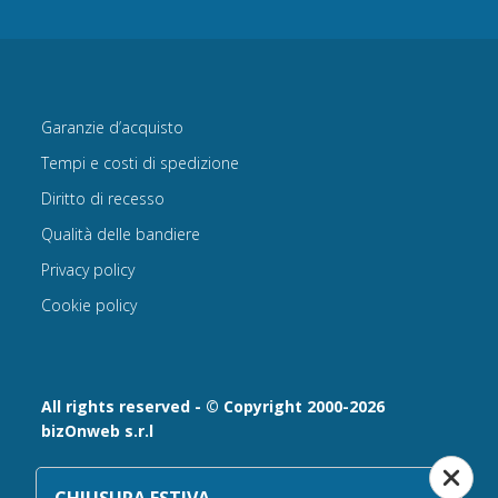
Garanzie d’acquisto
Tempi e costi di spedizione
Diritto di recesso
Qualità delle bandiere
Privacy policy
Cookie policy
All rights reserved - © Copyright 2000-2026
bizOnweb s.r.l
Via Fratelli Bandiera 18, 25122 - Brescia, Italia
P.IVA 02232630984 - Iscrizione presso la Camera di