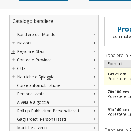
Catalogo bandiere
Pro
Bandiere del Mondo
con materi
Nazioni
Regioni e Stati
Nord America
Bandiere in
Contee e Province
Sud America
Regioni italiane
Formati
Città
Europa
Territori Italiani
Cantoni Svizzeri
14x21 cm
Nautiche e Spiaggia
Africa
Stati USA
Province Italiane
Città Italiane
Poliestere 
Corse automobilistiche
Asia
Francesi
Province Spagnole
Città spagnole
Militari e Mercantili
70x100 cm
Personalizzate
Oceania
Spagnole
Francia d'oltremare
Città francesi
Codice internazionale nautico
Poliestere 
A vela e a goccia
Austriache
Territori britannici d'oltremare
Città del mondo
Gran Pavese
91x140 cm
Roll up Pubblicitari Personalizzati
Tedesche
Varie Province del Mondo
Da spiaggia
Poliestere 
Gagliardetti Personalizzati
Regioni varie
Di cortesia
Maniche a vento
Bandiere in