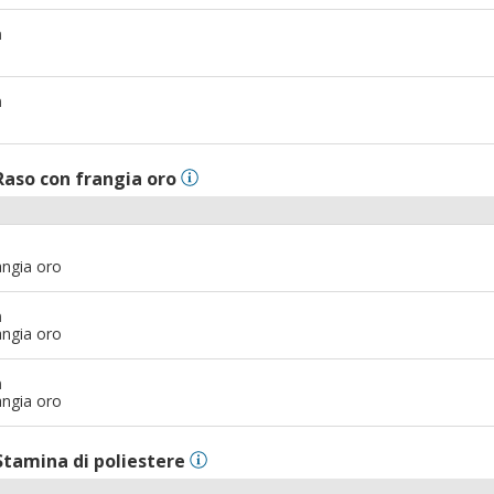
m
m
Raso con frangia oro
angia oro
m
angia oro
m
angia oro
Stamina di poliestere