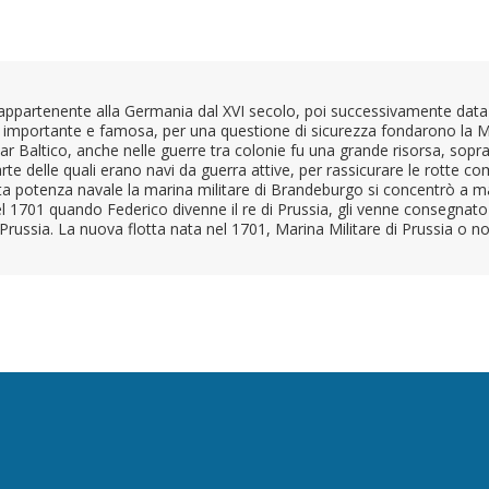
 appartenente alla Germania dal XVI secolo, poi successivamente data a
re importante e famosa, per una questione di sicurezza fondarono la Ma
Baltico, anche nelle guerre tra colonie fu una grande risorsa, soprattu
te delle quali erano navi da guerra attive, per rassicurare le rotte co
ta potenza navale la marina militare di Brandeburgo si concentrò a ma
 1701 quando Federico divenne il re di Prussia, gli venne consegnato
i Prussia. La nuova flotta nata nel 1701, Marina Militare di Prussia o 