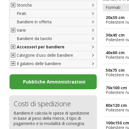
Storiche
Formati
Pirati
Italiane
20x30 cm
Bandiere in offerta
Porte di Milano
Poliestere n
Varie
Francesi
30x45 cm
Bandiere da tavolo
Americane
Bandiere del CICAP - Think Deep
Poliestere n
Accessori per bandiere
Britanniche
Bandiere di Orgoglio Bresciano
40x60 cm
Categorie d'uso delle bandiere
Resto del Mondo
Organizzazioni internazionali
Accessori per bandiere
Poliestere n
Il galateo delle bandiere
Diplomatiche
Accessori per bandiere da tavolo
Bandiere segnavento
50x75 cm
Bandiere LGBTQ+
Bandiere pubblicitarie
Il Glossario
Poliestere n
Bandiere Pubblicitarie
Bandiere per sbandieratori
La bandiera
Pubbliche Amministrazioni
70x100 cm
Natale e altre festività
Bandiere per barche
Come disporre le bandiere
Poliestere n
Bandiere etniche e religiose
Bandiere per hotel
Dimensioni delle bandiere
Costi di spedizione
Bandiere per eventi
Come piegare il tricolore
80x120 cm
Poliestere n
Bandiere.it calcola le spese di spedizione
Bandiere per biciclette
in base al peso della merce, il tipo di
Bandiere per autosaloni
100x150 c
pagamento e la modalità di consegna.
Poliestere n