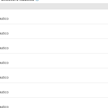
autico
autico
autico
autico
autico
autico
m
autico