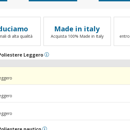
duciamo
Made in italy
ali di alta qualità
Acquista 100% Made in Italy
entro
Poliestere Leggero
Leggero
Leggero
Leggero
Poliestere nautico