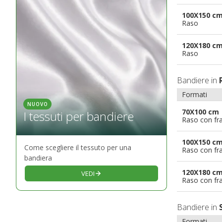
100X150 c
Raso
120X180 c
Raso
Bandiere in
Formati
NUOVO
70X100 cm
I tessuti per bandiere
Raso con fr
100X150 c
Come scegliere il tessuto per una
Raso con fr
bandiera
120X180 c
VEDI
Raso con fr
Bandiere in
Formati