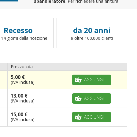
sbandieratore
. Per richiedere una finitura
differente (cappio con corda, canotto, anelli,
fettucce, ganci o altro, potete scrivere a
info@bandiere.it).
Recesso
da 20 anni
 14 giorni dalla ricezione
e oltre 100.000 clienti
Prezzo cda
5,00 €
AGGIUNGI
(IVA inclusa)
13,00 €
AGGIUNGI
(IVA inclusa)
15,00 €
AGGIUNGI
(IVA inclusa)