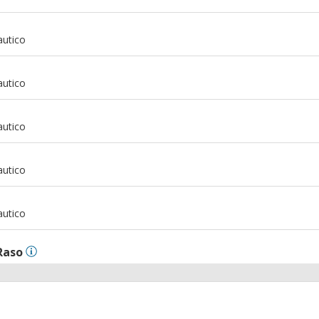
m
autico
m
autico
m
autico
m
autico
m
autico
Raso