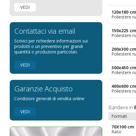
Bandiere per negozi
VEDI
Bandiere Palio
120x180 c
Poliestere n
Bandiere per eventi religiosi
Bandiere per enti pubblici
Contattaci via email
150x225 c
Poliestere n
Bandiere per ambasciate
Scrivici per richiedere informazioni sui
Bandiere per riserve naturali e parchi
prodotti o un preventivo per grandi
200x300 c
quantità o produzioni particolari.
Poliestere n
Bandiere per musicisti
Bandiere per feste
VEDI
300x450 c
Bandiere Militari e della Marina
Poliestere n
pennoni per bandiere
400x600 c
Garanzie Acquisto
Poliestere n
Condizioni generali di vendita online
Bandiere in
VEDI
Formati
70X100 cm
Raso