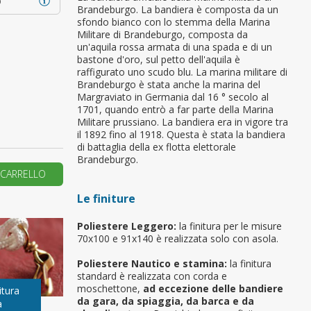
o
Brandeburgo. La bandiera è composta da un
sfondo bianco con lo stemma della Marina
primo ordine?
Militare di Brandeburgo, composta da
un'aquila rossa armata di una spada e di un
bastone d'oro, sul petto dell'aquila è
REA UN NUOVO ACCOUNT
raffigurato uno scudo blu. La marina militare di
Brandeburgo è stata anche la marina del
Margraviato in Germania dal 16 ° secolo al
1701, quando entrò a far parte della Marina
Militare prussiano. La bandiera era in vigore tra
il 1892 fino al 1918. Questa è stata la bandiera
di battaglia della ex flotta elettorale
Brandeburgo.
 CARRELLO
Le finiture
Poliestere Leggero:
la finitura per le misure
70x100 e 91x140 è realizzata solo con asola.
Poliestere Nautico e stamina:
la finitura
standard è realizzata con corda e
moschettone,
ad eccezione delle bandiere
itura
da gara, da spiaggia, da barca e da
a