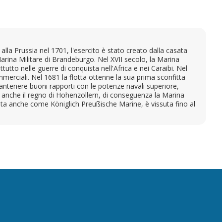
lla Prussia nel 1701, l'esercito è stato creato dalla casata
rina Militare di Brandeburgo. Nel XVII secolo, la Marina
tto nelle guerre di conquista nell'Africa e nei Caraibi. Nel
mmerciali. Nel 1681 la flotta ottenne la sua prima sconfitta
ntenere buoni rapporti con le potenze navali superiore,
 anche il regno di Hohenzollern, di conseguenza la Marina
nota anche come Königlich Preußische Marine, è vissuta fino al