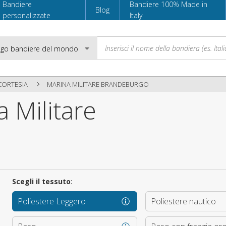
Bandiere
Bandiere 100% Made in
Blog
personalizzate
Italy
CORTESIA
MARINA MILITARE BRANDEBURGO
 Militare
Email
Password
Scegli il tessuto
:
Accedi
Poliestere Leggero
Poliestere nautico