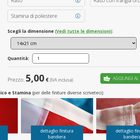
Raso
Raso con frangia or
È il tuo 
Stamina di poliestere
C
Scegli la dimensione
(
Vedi tutte le dimensioni
):
Quantità:
5,00
AGGIUNGI AL
Prezzo:
€
(IVA inclusa)
utico e Stamina
(per delle finiture diverse scriveteci):
dettaglio finitura
dettaglio fin
bandiera
bandier