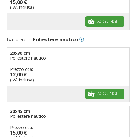
15,00 €
Bandiere per biciclette
(IVA inclusa)
Bandiere per autosaloni
AGGIUNGI
Bandiere per negozi
Bandiere Palio
Bandiere in
Poliestere nautico
Bandiere per eventi religiosi
Bandiere per enti pubblici
20x30 cm
Poliestere nautico
Bandiere per ambasciate
Bandiere per riserve naturali e parchi
Prezzo cda:
12,00 €
Bandiere per musicisti
(IVA inclusa)
Bandiere per feste
AGGIUNGI
Bandiere Militari e della Marina
pennoni per bandiere
30x45 cm
Poliestere nautico
Prezzo cda:
15,00 €