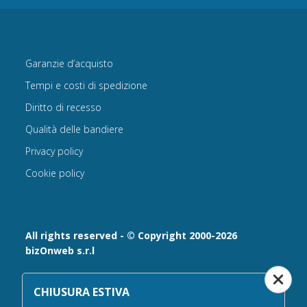
Garanzie d’acquisto
Tempi e costi di spedizione
Diritto di recesso
Qualità delle bandiere
Privacy policy
Cookie policy
All rights reserved - © Copyright 2000-2026
bizOnweb s.r.l
Via Fratelli Bandiera 18, 25122 - Brescia, Italia
CHIUSURA ESTIVA
P.IVA 02232630984 - Iscrizione presso la Camera di
Commercio di Brescia,