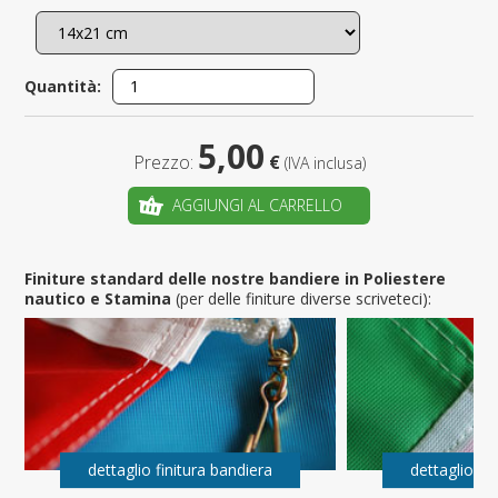
Quantità:
5,00
Prezzo:
€
(IVA inclusa)
AGGIUNGI AL CARRELLO
Finiture standard delle nostre bandiere in Poliestere
nautico e Stamina
(per delle finiture diverse scriveteci):
dettaglio finitura bandiera
dettaglio fi