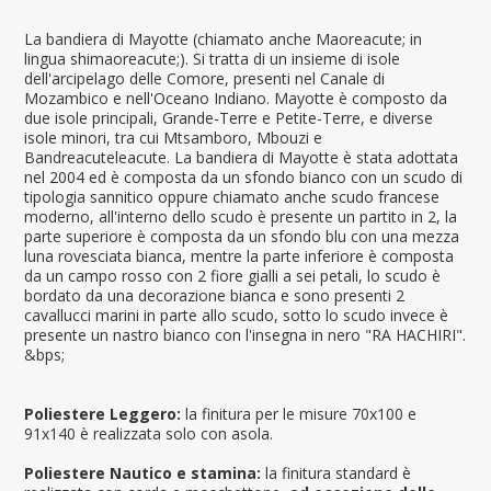
La bandiera di Mayotte (chiamato anche Maoreacute; in
lingua shimaoreacute;). Si tratta di un insieme di isole
dell'arcipelago delle Comore, presenti nel Canale di
Mozambico e nell'Oceano Indiano. Mayotte è composto da
due isole principali, Grande-Terre e Petite-Terre, e diverse
isole minori, tra cui Mtsamboro, Mbouzi e
Bandreacuteleacute. La bandiera di Mayotte è stata adottata
nel 2004 ed è composta da un sfondo bianco con un scudo di
tipologia sannitico oppure chiamato anche scudo francese
moderno, all'interno dello scudo è presente un partito in 2, la
parte superiore è composta da un sfondo blu con una mezza
luna rovesciata bianca, mentre la parte inferiore è composta
da un campo rosso con 2 fiore gialli a sei petali, lo scudo è
bordato da una decorazione bianca e sono presenti 2
cavallucci marini in parte allo scudo, sotto lo scudo invece è
presente un nastro bianco con l'insegna in nero "RA HACHIRI".
&bps;
Poliestere Leggero:
la finitura per le misure 70x100 e
91x140 è realizzata solo con asola.
Poliestere Nautico e stamina:
la finitura standard è