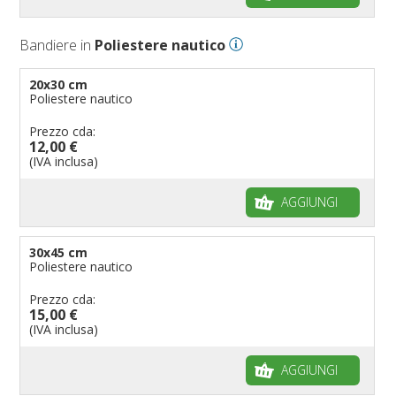
Bandiere Palio
Bandiere in
Poliestere nautico
Bandiere per eventi religiosi
Bandiere per enti pubblici
20x30 cm
Poliestere nautico
Bandiere per ambasciate
Bandiere per riserve naturali e parchi
Prezzo cda:
12,00 €
Bandiere per musicisti
(IVA inclusa)
Bandiere per feste
AGGIUNGI
Bandiere Militari e della Marina
pennoni per bandiere
30x45 cm
Poliestere nautico
Prezzo cda:
15,00 €
(IVA inclusa)
AGGIUNGI