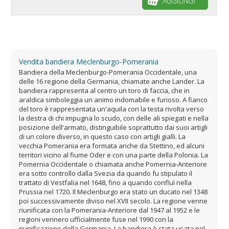
AGGIUNGI
Vendita bandiera Meclenburgo-Pomerania
Bandiera della Meclenburgo-Pomerania Occidentale, una
delle 16 regione della Germania, chiamate anche Lander. La
bandiera rappresenta al centro un toro di faccia, che in
araldica simboleggia un animo indomabile e furioso. A fianco
del toro è rappresentata un'aquila con la testa rivolta verso
la destra di chi impugna lo scudo, con delle ali spiegati e nella
posizione dell'armato, distinguibile soprattutto dai suoi artigli
di un colore diverso, in questo caso con artigli gialli. La
vecchia Pomerania era formata anche da Stettino, ed alcuni
territori vicino al fiume Oder e con una parte della Polonia. La
Pomernia Occidentale o chiamata anche Pomernia-Anteriore
era sotto controllo dalla Svezia da quando fu stipulato il
trattato di Vestfalia nel 1648, fino a quando confluì nella
Prussia nel 1720. Il Meclenburgo era stato un ducato nel 1348
poi successivamente diviso nel XVII secolo. La regione venne
riunificata con la Pomerania-Anteriore dal 1947 al 1952 e le
regioni vennero ufficialmente fuse nel 1990 con la
riunificazione della Germania. La bandiera è stata usata nel