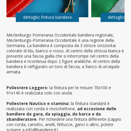
dettaglio finitura bandiera
dettaglio fi
Meclenburgo Pomerania Occidentale bandiera regionale,
Meclenburgo-Pomerania Occidentale è una regione della
Germania. La bandiera è composta da 3 strisce orizzontai
colorate di blu, bianco e rosso. Al centro della striscia bianca è
presente una fascia gialla che si interrompe nel centro della
bandiera e ricontinua dopo 2 figure araldiche. Al centro della
bandiera è raffigurato un toro di faccia, a fianco di un'aquila
armata.
Poliestere Leggero:
la finitura per le misure 70x100 e
91x140 è realizzata solo con asola.
Poliestere Nautico e stamina:
la finitura standard è
realizzata con corda e moschettone,
ad eccezione delle
bandiere da gara, da spiaggia, da barca e da
sbandieratore
. Per richiedere una finitura differente (cappio
con corda, canotto, anelli, fettucce, ganci o altro, potete
scrivere a info@bandiere.it).