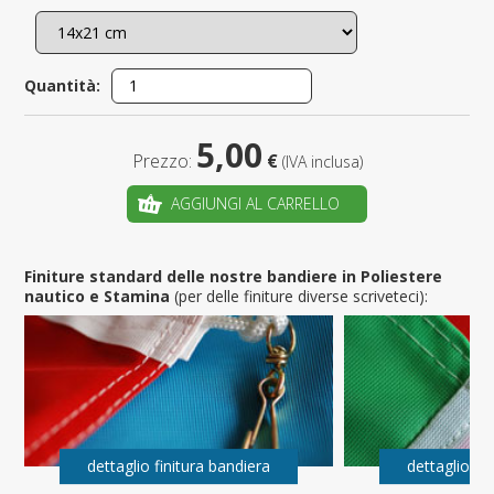
Quantità:
5,00
Prezzo:
€
(IVA inclusa)
AGGIUNGI AL CARRELLO
Finiture standard delle nostre bandiere in Poliestere
nautico e Stamina
(per delle finiture diverse scriveteci):
dettaglio finitura bandiera
dettaglio fi