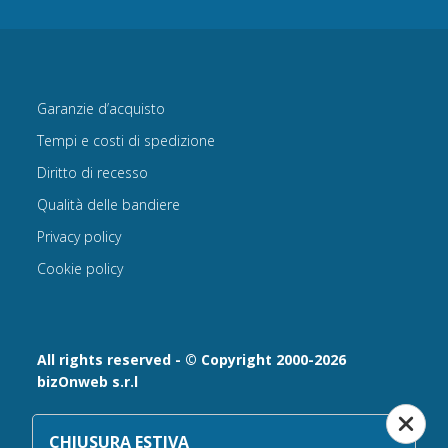
Garanzie d’acquisto
Tempi e costi di spedizione
Diritto di recesso
Qualità delle bandiere
Privacy policy
Cookie policy
All rights reserved - © Copyright 2000-2026
bizOnweb s.r.l
Via Fratelli Bandiera 18, 25122 - Brescia, Italia
CHIUSURA ESTIVA
P.IVA 02232630984 - Iscrizione presso la Camera di