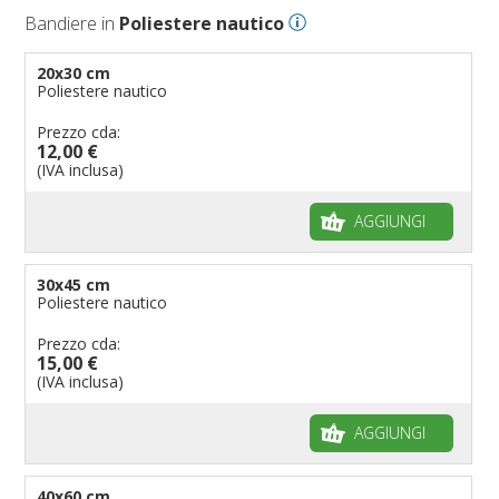
Bandiere in
Poliestere nautico
Bandiere per eventi religiosi
Bandiere per enti pubblici
20x30 cm
Poliestere nautico
Bandiere per ambasciate
Bandiere per riserve naturali e parchi
Prezzo cda:
12,00 €
Bandiere per musicisti
(IVA inclusa)
Bandiere per feste
AGGIUNGI
Bandiere Militari e della Marina
pennoni per bandiere
30x45 cm
Poliestere nautico
Prezzo cda:
15,00 €
(IVA inclusa)
AGGIUNGI
40x60 cm