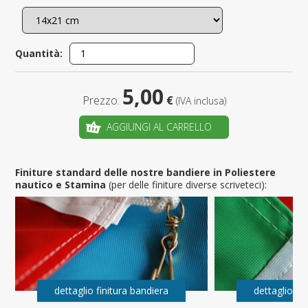
Quantità:
5,00
Prezzo:
€
(IVA inclusa)
AGGIUNGI AL CARRELLO
Finiture standard delle nostre bandiere in Poliestere
nautico e Stamina
(per delle finiture diverse scriveteci):
dettaglio finitura bandiera
dettaglio fi