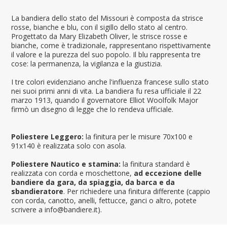
La bandiera dello stato del Missouri è composta da strisce
rosse, bianche e blu, con il sigillo dello stato al centro.
Progettato da Mary Elizabeth Oliver, le strisce rosse e
bianche, come è tradizionale, rappresentano rispettivamente
il valore e la purezza del suo popolo. Il blu rappresenta tre
cose: la permanenza, la vigilanza e la giustizia.
I tre colori evidenziano anche l'influenza francese sullo stato
nei suoi primi anni di vita. La bandiera fu resa ufficiale il 22
marzo 1913, quando il governatore Elliot Woolfolk Major
firmò un disegno di legge che lo rendeva ufficiale.
Poliestere Leggero:
la finitura per le misure 70x100 e
91x140 è realizzata solo con asola.
Poliestere Nautico e stamina:
la finitura standard è
realizzata con corda e moschettone,
ad eccezione delle
bandiere da gara, da spiaggia, da barca e da
sbandieratore
. Per richiedere una finitura differente (cappio
con corda, canotto, anelli, fettucce, ganci o altro, potete
scrivere a info@bandiere.it).