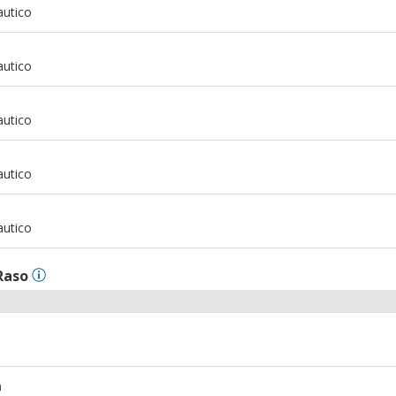
autico
m
autico
m
autico
m
autico
m
autico
Raso
m