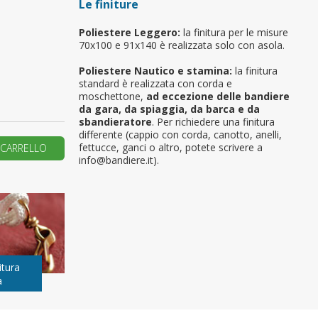
Le finiture
primo ordine?
Poliestere Leggero:
la finitura per le misure
70x100 e 91x140 è realizzata solo con asola.
REA UN NUOVO ACCOUNT
Poliestere Nautico e stamina:
la finitura
standard è realizzata con corda e
moschettone,
ad eccezione delle bandiere
da gara, da spiaggia, da barca e da
sbandieratore
. Per richiedere una finitura
differente (cappio con corda, canotto, anelli,
fettucce, ganci o altro, potete scrivere a
 CARRELLO
info@bandiere.it).
itura
a