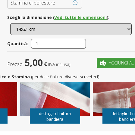
Stamina di poliestere
È il tuo 
Scegli la dimensione
(
Vedi tutte le dimensioni
):
C
Quantità:
5,00
AGGIUNGI AL
Prezzo:
€
(IVA inclusa)
utico e Stamina
(per delle finiture diverse scriveteci):
dettaglio finitura
dettaglio fin
bandiera
bandier