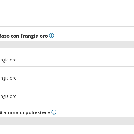
m
Raso con frangia oro
angia oro
m
angia oro
m
angia oro
Stamina di poliestere