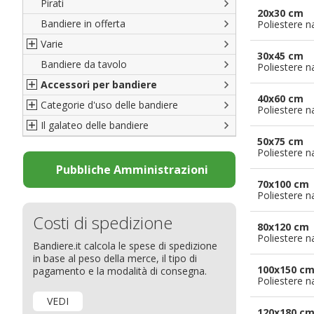
Pirati
Italiane
20x30 cm
Bandiere in offerta
Porte di Milano
Poliestere n
Varie
Francesi
30x45 cm
Bandiere da tavolo
Americane
Bandiere del CICAP - Think Deep
Poliestere n
Accessori per bandiere
Britanniche
Bandiere di Orgoglio Bresciano
40x60 cm
Categorie d'uso delle bandiere
Resto del Mondo
Organizzazioni internazionali
Accessori per bandiere
Poliestere n
Il galateo delle bandiere
Diplomatiche
Accessori per bandiere da tavolo
Bandiere segnavento
50x75 cm
Bandiere LGBTQ+
Bandiere pubblicitarie
Il Glossario
Poliestere n
Bandiere Pubblicitarie
Bandiere per sbandieratori
La bandiera
Pubbliche Amministrazioni
70x100 cm
Natale e altre festività
Bandiere per barche
Come disporre le bandiere
Poliestere n
Bandiere etniche e religiose
Bandiere per hotel
Dimensioni delle bandiere
Costi di spedizione
Bandiere per eventi
Come piegare il tricolore
80x120 cm
Poliestere n
Bandiere.it calcola le spese di spedizione
Bandiere per biciclette
in base al peso della merce, il tipo di
Bandiere per autosaloni
100x150 c
pagamento e la modalità di consegna.
Poliestere n
Bandiere per negozi
VEDI
Bandiere Palio
120x180 c