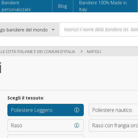
Bandiere
Bandiere 100% Made in
Blog
personalizzate
Italy
LE CITTÀ ITALIANE E DEI COMUNI D'ITALIA
NAPOLI
i
Email
Password
Scegli il tessuto
:
Poliestere Leggero
Poliestere nautico
Accedi
Raso
Raso con frangia or