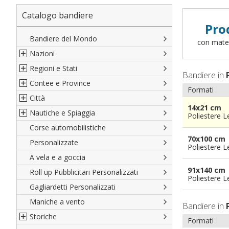
Catalogo bandiere
Pro
Bandiere del Mondo
con materi
Nazioni
Regioni e Stati
Nord America
Bandiere in
Contee e Province
Sud America
Regioni italiane
Formati
Città
Europa
Territori Italiani
Cantoni Svizzeri
14x21 cm
Nautiche e Spiaggia
Africa
Stati USA
Province Italiane
Città Italiane
Poliestere 
Corse automobilistiche
Asia
Francesi
Province Spagnole
Città spagnole
Militari e Mercantili
70x100 cm
Personalizzate
Oceania
Spagnole
Francia d'oltremare
Città francesi
Codice internazionale nautico
Poliestere 
A vela e a goccia
Austriache
Territori britannici d'oltremare
Città del mondo
Gran Pavese
91x140 cm
Roll up Pubblicitari Personalizzati
Tedesche
Varie Province del Mondo
Da spiaggia
Poliestere 
Gagliardetti Personalizzati
Regioni varie
Di cortesia
Maniche a vento
Bandiere in
Storiche
Formati