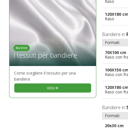
Raso
120X180 c
Raso
Bandiere in
Formati
NUOVO
70X100 cm
I tessuti per bandiere
Raso con fr
100X150 c
Come scegliere il tessuto per una
Raso con fr
bandiera
120X180 c
VEDI
Raso con fr
Bandiere in
Formati
20x30 cm