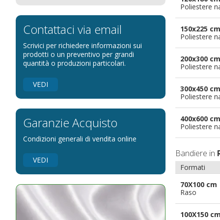
Poliestere n
Bandiere per eventi religiosi
Bandiere per enti pubblici
Contattaci via email
150x225 c
Poliestere n
Bandiere per ambasciate
Scrivici per richiedere informazioni sui
Bandiere per riserve naturali e parchi
prodotti o un preventivo per grandi
200x300 c
quantità o produzioni particolari.
Poliestere n
Bandiere per musicisti
Bandiere per feste
VEDI
300x450 c
Bandiere Militari e della Marina
Poliestere n
pennoni per bandiere
400x600 c
Garanzie Acquisto
Poliestere n
Condizioni generali di vendita online
Bandiere in
VEDI
Formati
70X100 cm
Raso
100X150 c