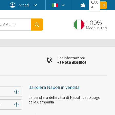
0,00
Accedi
0
€
100%
Made in Italy
Per informazioni
+39 030 6394506
Bandiera Napoli in vendita
Password dimenticata?
La bandiera della città di Napoli, capoluogo
della Campania.
o