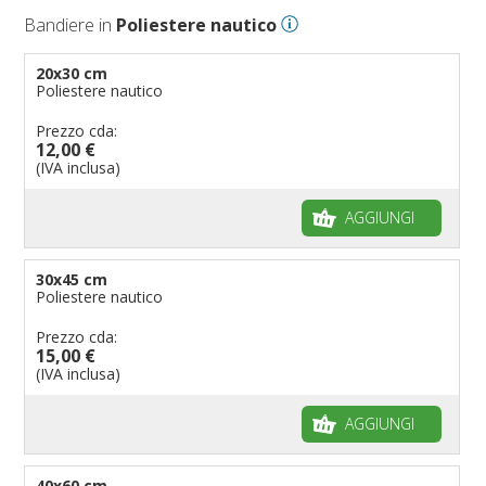
Bandiere Palio
Bandiere in
Poliestere nautico
Bandiere per eventi religiosi
Bandiere per enti pubblici
20x30 cm
Poliestere nautico
Bandiere per ambasciate
Bandiere per riserve naturali e parchi
Prezzo cda:
12,00 €
Bandiere per musicisti
(IVA inclusa)
Bandiere per feste
AGGIUNGI
Bandiere Militari e della Marina
pennoni per bandiere
30x45 cm
Poliestere nautico
Prezzo cda:
15,00 €
(IVA inclusa)
AGGIUNGI
40x60 cm