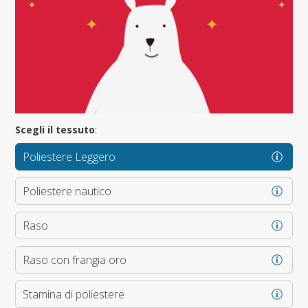
Scegli il tessuto
:
Poliestere Leggero
Poliestere nautico
Raso
Raso con frangia oro
Stamina di poliestere