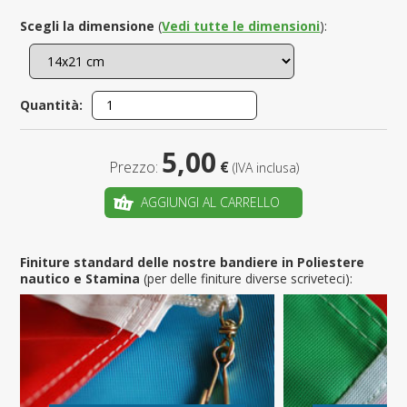
Scegli la dimensione
(
Vedi tutte le dimensioni
):
Quantità:
5,00
Prezzo:
€
(IVA inclusa)
AGGIUNGI AL CARRELLO
Finiture standard delle nostre bandiere in Poliestere
nautico e Stamina
(per delle finiture diverse scriveteci):