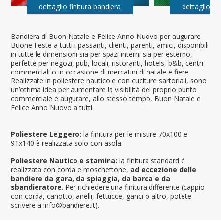
dettaglio finitura bandiera
dettaglio fi
Bandiera di Buon Natale e Felice Anno Nuovo per augurare
Buone Feste a tutti i passanti, clienti, parenti, amici, disponibili
in tutte le dimensioni sia per spazi interni sia per esterno,
perfette per negozi, pub, locali, ristoranti, hotels, b&b, centri
commerciali o in occasione di mercatini di natale e fiere.
Realizzate in poliestere nautico e con cuciture sartoriali, sono
un’ottima idea per aumentare la visibilità del proprio punto
commerciale e augurare, allo stesso tempo, Buon Natale e
Felice Anno Nuovo a tutti.
Poliestere Leggero:
la finitura per le misure 70x100 e
91x140 è realizzata solo con asola.
Poliestere Nautico e stamina:
la finitura standard è
realizzata con corda e moschettone,
ad eccezione delle
bandiere da gara, da spiaggia, da barca e da
sbandieratore
. Per richiedere una finitura differente (cappio
con corda, canotto, anelli, fettucce, ganci o altro, potete
scrivere a info@bandiere.it).