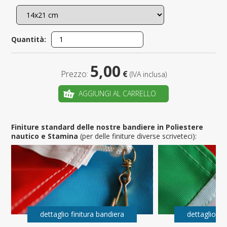
Quantità:
5,00
Prezzo:
€
(IVA inclusa)
AGGIUNGI AL CARRELLO
Finiture standard delle nostre bandiere in Poliestere
nautico e Stamina
(per delle finiture diverse scriveteci):
dettaglio finitura bandiera
dettaglio fi