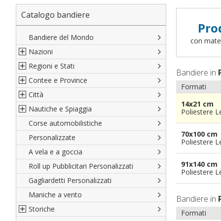
Catalogo bandiere
Pro
Bandiere del Mondo
con materi
Nazioni
Regioni e Stati
Nord America
Bandiere in
Contee e Province
Sud America
Regioni italiane
Formati
Città
Europa
Territori Italiani
Cantoni Svizzeri
14x21 cm
Nautiche e Spiaggia
Africa
Stati USA
Province Italiane
Città Italiane
Poliestere 
Corse automobilistiche
Asia
Francesi
Province Spagnole
Città spagnole
Militari e Mercantili
70x100 cm
Personalizzate
Oceania
Spagnole
Francia d'oltremare
Città francesi
Codice internazionale nautico
Poliestere 
A vela e a goccia
Austriache
Territori britannici d'oltremare
Città del mondo
Gran Pavese
91x140 cm
Roll up Pubblicitari Personalizzati
Tedesche
Varie Province del Mondo
Da spiaggia
Poliestere 
Gagliardetti Personalizzati
Regioni varie
Di cortesia
Maniche a vento
Bandiere in
Storiche
Formati