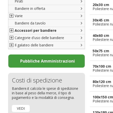
Pirati
Italiane
20x30 cm
Bandiere in offerta
Porte di Milano
Poliestere n
Varie
Francesi
30x45 cm
Bandiere da tavolo
Americane
Bandiere del CICAP - Think Deep
Poliestere n
Accessori per bandiere
Britanniche
Bandiere di Orgoglio Bresciano
40x60 cm
Categorie d'uso delle bandiere
Resto del Mondo
Organizzazioni internazionali
Accessori per bandiere
Poliestere n
Il galateo delle bandiere
Diplomatiche
Accessori per bandiere da tavolo
Bandiere segnavento
50x75 cm
Bandiere LGBTQ+
Bandiere pubblicitarie
Il Glossario
Poliestere n
Bandiere Pubblicitarie
Bandiere per sbandieratori
La bandiera
Pubbliche Amministrazioni
70x100 cm
Natale e altre festività
Bandiere per barche
Come disporre le bandiere
Poliestere n
Bandiere etniche e religiose
Bandiere per hotel
Dimensioni delle bandiere
Costi di spedizione
Bandiere per eventi
Come piegare il tricolore
80x120 cm
Poliestere n
Bandiere.it calcola le spese di spedizione
Bandiere per biciclette
in base al peso della merce, il tipo di
Bandiere per autosaloni
100x150 c
pagamento e la modalità di consegna.
Poliestere n
Bandiere per negozi
VEDI
Bandiere Palio
120x180 c