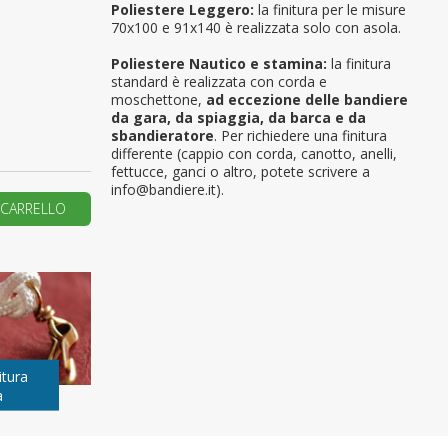
Poliestere Leggero:
la finitura per le misure
70x100 e 91x140 è realizzata solo con asola.
primo ordine?
Poliestere Nautico e stamina:
la finitura
standard è realizzata con corda e
REA UN NUOVO ACCOUNT
moschettone,
ad eccezione delle bandiere
da gara, da spiaggia, da barca e da
sbandieratore
. Per richiedere una finitura
differente (cappio con corda, canotto, anelli,
fettucce, ganci o altro, potete scrivere a
info@bandiere.it).
 CARRELLO
itura
a