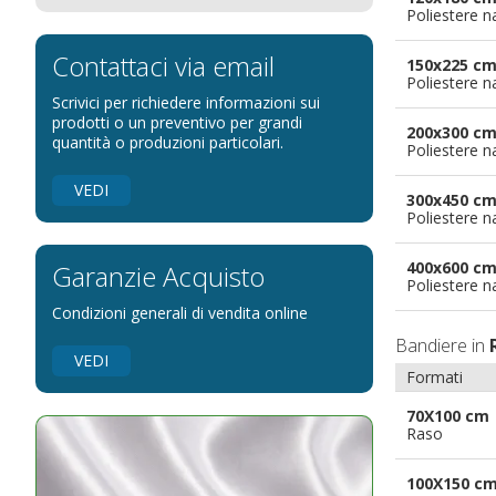
Poliestere n
Bandiere per eventi religiosi
Bandiere per enti pubblici
Contattaci via email
150x225 c
Poliestere n
Bandiere per ambasciate
Scrivici per richiedere informazioni sui
Bandiere per riserve naturali e parchi
prodotti o un preventivo per grandi
200x300 c
quantità o produzioni particolari.
Poliestere n
Bandiere per musicisti
Bandiere per feste
VEDI
300x450 c
Bandiere Militari e della Marina
Poliestere n
pennoni per bandiere
400x600 c
Garanzie Acquisto
Poliestere n
Condizioni generali di vendita online
Bandiere in
VEDI
Formati
70X100 cm
Raso
100X150 c