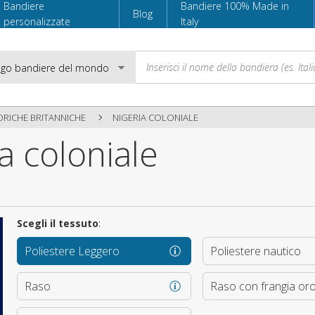
Bandiere
Bandiere 100% Made in
Blog
personalizzate
Italy
ORICHE BRITANNICHE
NIGERIA COLONIALE
a coloniale
Email
Password
Scegli il tessuto
:
Poliestere Leggero
Poliestere nautico
Accedi
Raso
Raso con frangia or