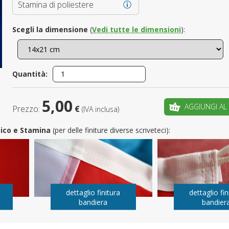
Stamina di poliestere
È il tuo 
Scegli la dimensione
(
Vedi tutte le dimensioni
):
C
Quantità:
5,00
AGGIUNGI AL
Prezzo:
€
(IVA inclusa)
utico e Stamina
(per delle finiture diverse scriveteci):
dettaglio finitura
dettaglio fin
bandiera
bandier