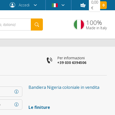
0,00
Accedi
0
€
100%
Made in Italy
Per informazioni
+39 030 6394506
Bandiera Nigeria coloniale in vendita
Password dimenticata?
o
Le finiture