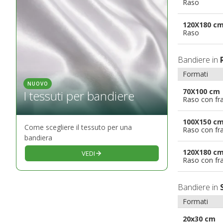
Raso
120X180 c
Raso
Bandiere in
Formati
NUOVO
70X100 cm
I tessuti per bandiere
Raso con fr
100X150 c
Come scegliere il tessuto per una
Raso con fr
bandiera
120X180 c
VEDI
Raso con fr
Bandiere in
Formati
20x30 cm