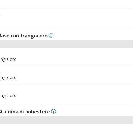
m
Raso con frangia oro
angia oro
m
angia oro
m
angia oro
Stamina di poliestere