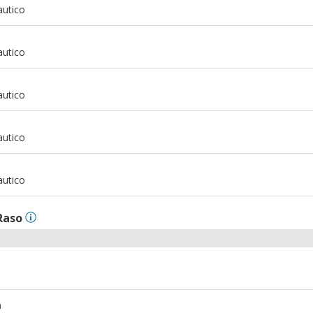
autico
m
autico
m
autico
m
autico
m
autico
Raso
m