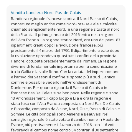
Vendita bandiera Nord-Pas-de-Calais
Bandiera regionale francese storica. Il Nord-Passo di Calais,
conosciuto meglio anche come Nord-Pas-De-Calais, talvolta
chiamato semplicemente nord, è una regione situata al nord
della Francia. Il primo gennaio del 2016 entrò nella regione
dell'Alta Francia. La regione storica Nord, era uno dei primi 83
dipartimenti creati dopo la rivoluzione francese, più
precisamente il 4 marzo del 1790. Il dipartimento creato dopo
la rivoluzione riprendeva quasi tutti i confini della provincia
Fiandre, occupata precedentemente dai romani. La regione
divenne di fondamentale importanza per la comunicazione
tra la Gallia e la valle Reno. Con la caduta del impero romano
e l'arrivo dei Sassoni il confine si spostò più a sud. L'antico
confine è possibile vederlo nell'Arrondissement di
Dunkerque. Per quanto riguarda il Passo di Calais o in
francese Pas De Calais si sa ben poco. Nella regione ci sono
13 Arrondissement, il capo luogo è Lila e ora la regione è
stata fusa con l'Alta Francia composta da Nord-Pas-De-Calais
e Piccardia, composta da Aisine, Nord, Oise, Passo di Calais e
Somme. Le città principali sono Amiens e Beauvais. Nel
consiglio regionale è stato votato il cambio nome in Hauts-de-
France, più precisamente il 14 marzo del 2016, con 116 voti
favorevoli al cambio nome contro 54 contrari. Il 30 settembre