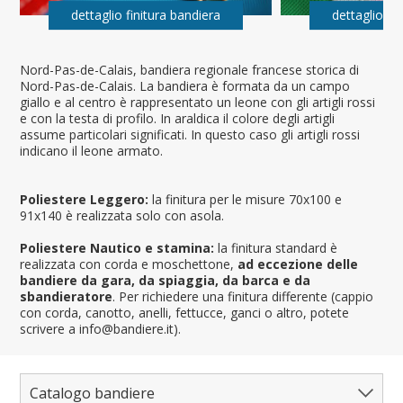
dettaglio finitura bandiera
dettaglio fi
Nord-Pas-de-Calais, bandiera regionale francese storica di
Nord-Pas-de-Calais. La bandiera è formata da un campo
giallo e al centro è rappresentato un leone con gli artigli rossi
e con la testa di profilo. In araldica il colore degli artigli
assume particolari significati. In questo caso gli artigli rossi
indicano il leone armato.
Poliestere Leggero:
la finitura per le misure 70x100 e
91x140 è realizzata solo con asola.
Poliestere Nautico e stamina:
la finitura standard è
realizzata con corda e moschettone,
ad eccezione delle
bandiere da gara, da spiaggia, da barca e da
sbandieratore
. Per richiedere una finitura differente (cappio
con corda, canotto, anelli, fettucce, ganci o altro, potete
scrivere a info@bandiere.it).
Catalogo bandiere