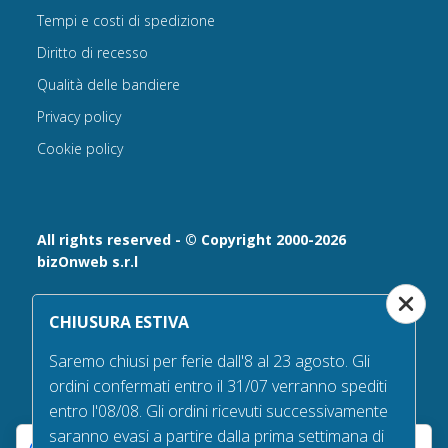
Tempi e costi di spedizione
Diritto di recesso
Qualità delle bandiere
Privacy policy
Cookie policy
All rights reserved - © Copyright 2000-2026
bizOnweb s.r.l
Via Fratelli Bandiera 18, 25122 - Brescia, Italia
CHIUSURA ESTIVA
P.IVA 02232630984 - Iscrizione presso la Camera di
Commercio di Brescia,
Saremo chiusi per ferie dall'8 al 23 agosto. Gli
n° REA 432569 Capitale sociale versato Euro 25.000,00.
ordini confermati entro il 31/07 verranno spediti
Tel +39.030 6394506
entro l'08/08. Gli ordini ricevuti successivamente
Email:
info@bandiere.it
saranno evasi a partire dalla prima settimana di
PEC
bizonweb@mailcertiﬁcatapec.it