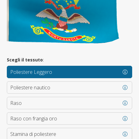
Scegli il tessuto
:
Poliestere Leggero
Poliestere nautico
Raso
Raso con frangia oro
Stamina di poliestere