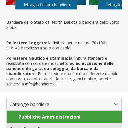
dettaglio finitura bandiera
dettaglio fi
Bandiera dello Stato del North Dakota o bandiera dello Stato
Sioux.
Poliestere Leggero:
la finitura per le misure 70x100 e
91x140 è realizzata solo con asola.
Poliestere Nautico e stamina:
la finitura standard è
realizzata con corda e moschettone,
ad eccezione delle
bandiere da gara, da spiaggia, da barca e da
sbandieratore
. Per richiedere una finitura differente (cappio
con corda, canotto, anelli, fettucce, ganci o altro, potete
scrivere a info@bandiere.it).
Catalogo bandiere
Pubbliche Amministrazioni
Bandiere del Mondo
Nazioni