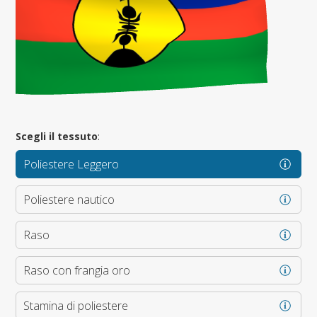
Scegli il tessuto
:
Poliestere Leggero
Poliestere nautico
Raso
Raso con frangia oro
Stamina di poliestere