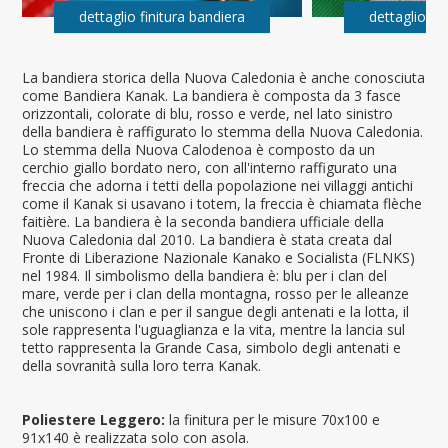
dettaglio finitura bandiera
dettaglio fi
La bandiera storica della Nuova Caledonia è anche conosciuta
come Bandiera Kanak. La bandiera è composta da 3 fasce
orizzontali, colorate di blu, rosso e verde, nel lato sinistro
della bandiera è raffigurato lo stemma della Nuova Caledonia.
Lo stemma della Nuova Calodenoa è composto da un
cerchio giallo bordato nero, con all'interno raffigurato una
freccia che adorna i tetti della popolazione nei villaggi antichi
come il Kanak si usavano i totem, la freccia è chiamata flèche
faitière. La bandiera è la seconda bandiera ufficiale della
Nuova Caledonia dal 2010. La bandiera è stata creata dal
Fronte di Liberazione Nazionale Kanako e Socialista (FLNKS)
nel 1984. Il simbolismo della bandiera è: blu per i clan del
mare, verde per i clan della montagna, rosso per le alleanze
che uniscono i clan e per il sangue degli antenati e la lotta, il
sole rappresenta l'uguaglianza e la vita, mentre la lancia sul
tetto rappresenta la Grande Casa, simbolo degli antenati e
della sovranità sulla loro terra Kanak.
Poliestere Leggero:
la finitura per le misure 70x100 e
91x140 è realizzata solo con asola.