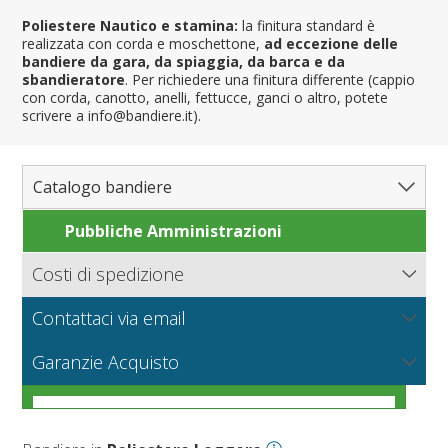
Poliestere Nautico e stamina:
la finitura standard è
realizzata con corda e moschettone,
ad eccezione delle
bandiere da gara, da spiaggia, da barca e da
sbandieratore
. Per richiedere una finitura differente (cappio
con corda, canotto, anelli, fettucce, ganci o altro, potete
scrivere a info@bandiere.it).
Catalogo bandiere
Pubbliche Amministrazioni
Bandiere del Mondo
Nazioni
Costi di spedizione
Regioni e Stati
Nord America
Bandiere.it calcola le spese di spedizione in base al peso
Contattaci via email
Contee e Province
Sud America
Regioni italiane
della merce, il tipo di pagamento e la modalità di
consegna.
NUOVO
Scrivici per richiedere informazioni sui prodotti o un
Città
Europa
Territori Italiani
Cantoni Svizzeri
I tessuti per bandiere
Garanzie Acquisto
preventivo per grandi quantità o produzioni particolari.
Nautiche e Spiaggia
Africa
Stati USA
Province Italiane
Città Italiane
VEDI
Condizioni generali di vendita online
Corse automobilistiche
Asia
Francesi
Province Spagnole
Città spagnole
Militari e Mercantili
VEDI
Come scegliere il tessuto per una bandiera
VEDI
Personalizzate
Oceania
Spagnole
Francia d'oltremare
Città francesi
Codice internazionale nautico