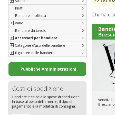
Poliestere 
Storiche
Pirati
Italiane
Chi ha co
Bandiere in offerta
Porte di Milano
Varie
Francesi
Bandi
Bandiere da tavolo
Americane
Bandiere del CICAP - Think Deep
Bresc
Accessori per bandiere
Britanniche
Bandiere di Orgoglio Bresciano
Categorie d'uso delle bandiere
Resto del Mondo
Organizzazioni internazionali
Accessori per bandiere
Il galateo delle bandiere
Diplomatiche
Accessori per bandiere da tavolo
Bandiere segnavento
Bandiere LGBTQ+
Bandiere pubblicitarie
Il Glossario
Bandiere Pubblicitarie
Bandiere per sbandieratori
La bandiera
Pubbliche Amministrazioni
Natale e altre festività
Bandiere per barche
Come disporre le bandiere
Bandiere etniche e religiose
Bandiere per hotel
Dimensioni delle bandiere
Costi di spedizione
Bandiere per eventi
Come piegare il tricolore
Bandiere.it calcola le spese di spedizione
Bandiere per biciclette
Vendita ba
in base al peso della merce, il tipo di
Bresciano 
Bandiere per autosaloni
pagamento e la modalità di consegna.
Bandiere per negozi