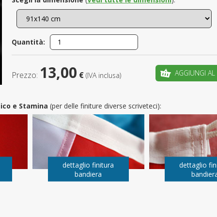
È il tuo 
Quantità:
C
13,00
AGGIUNGI AL
Prezzo:
€
(IVA inclusa)
utico e Stamina
(per delle finiture diverse scriveteci):
dettaglio finitura
dettaglio fin
bandiera
bandier