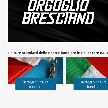
Finiture standard delle nostre bandiere in Poliestere na
dettaglio finitura
dettaglio finitura
bandiera
bandiera