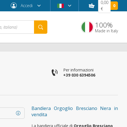
0,00
Accedi
0
€
100%
Made in Italy
Per informazioni
+39 030 6394506
Password dimenticata?
Bandiera Orgoglio Bresciano Nera in
vendita
La bandiera ufficiale di
Orgoglio Bresciano