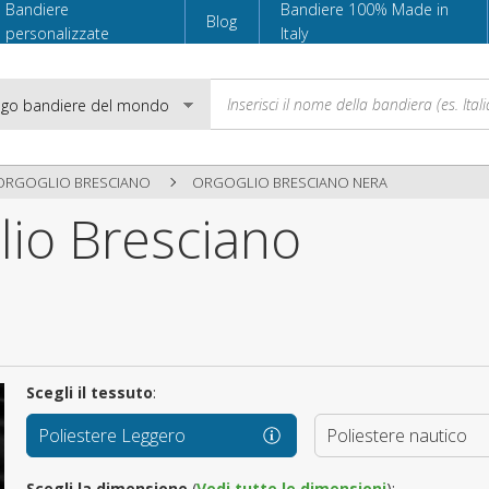
Bandiere
Bandiere 100% Made in
Blog
personalizzate
Italy
 ORGOGLIO BRESCIANO
ORGOGLIO BRESCIANO NERA
lio Bresciano
Email
Password
Scegli il tessuto
:
Accedi
Poliestere Leggero
Poliestere nautico
Scegli la dimensione
(
Vedi tutte le dimensioni
):