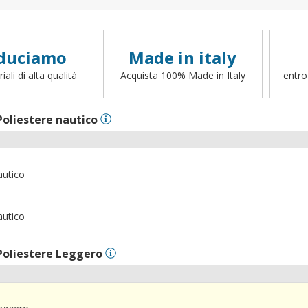
duciamo
Made in italy
ali di alta qualità
Acquista 100% Made in Italy
entro
Poliestere nautico
autico
m
autico
Poliestere Leggero