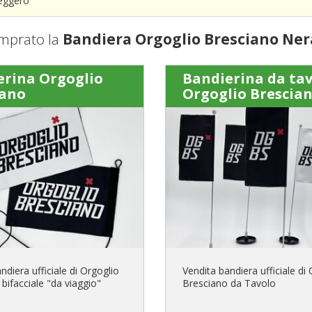
Leggero
mprato la
Bandiera Orgoglio Bresciano Ner
erina Orgoglio
Bandierina da ta
iano
Orgoglio Brescia
ndiera ufficiale di Orgoglio
Vendita bandiera ufficiale di
bifacciale "da viaggio"
Bresciano da Tavolo