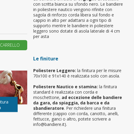
con scritta bianca su sfondo nero. Le bandiere
in poliestere nautico vengono rifinite con
primo ordine?
sagola di rinforzo corda libera sul fondo e
cappio in alto per adattarsi a ogni tipo di
supporto mentre le bandiere in poliestere
REA UN NUOVO ACCOUNT
leggero sono dotate di asola laterale di 4 cm
per asta
 CARRELLO
Le finiture
Poliestere Leggero:
la finitura per le misure
70x100 e 91x140 è realizzata solo con asola.
Poliestere Nautico e stamina:
la finitura
standard è realizzata con corda e
moschettone,
ad eccezione delle bandiere
itura
da gara, da spiaggia, da barca e da
a
sbandieratore
. Per richiedere una finitura
differente (cappio con corda, canotto, anelli,
fettucce, ganci o altro, potete scrivere a
info@bandiere.it).