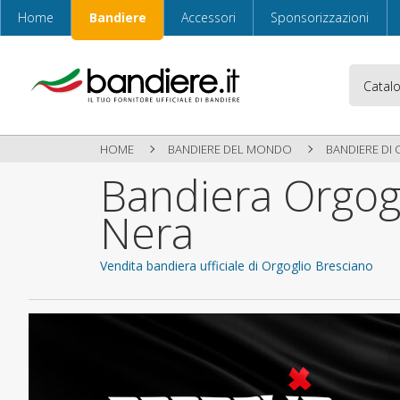
Home
Bandiere
Accessori
Sponsorizzazioni
HOME
BANDIERE DEL MONDO
BANDIERE DI
Bandiera Orgog
Nera
Vendita bandiera ufficiale di Orgoglio Bresciano