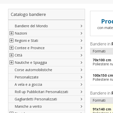
Catalogo bandiere
Pro
Bandiere del Mondo
con materi
Nazioni
Regioni e Stati
Nord America
Bandiere in
Contee e Province
Sud America
Regioni italiane
Formati
Città
Europa
Territori Italiani
Cantoni Svizzeri
70x100 cm
Nautiche e Spiaggia
Africa
Stati USA
Province Italiane
Città Italiane
Poliestere n
Corse automobilistiche
Asia
Francesi
Province Spagnole
Città spagnole
Militari e Mercantili
100x150 c
Personalizzate
Oceania
Spagnole
Francia d'oltremare
Città francesi
Codice internazionale nautico
Poliestere n
A vela e a goccia
Austriache
Territori britannici d'oltremare
Città del mondo
Gran Pavese
Roll up Pubblicitari Personalizzati
Tedesche
Varie Province del Mondo
Da spiaggia
Bandiere in
Gagliardetti Personalizzati
Regioni varie
Di cortesia
Formati
Maniche a vento
91x140 cm