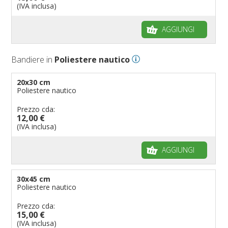
Bandiere per biciclette
(IVA inclusa)
Bandiere per autosaloni
AGGIUNGI
Bandiere per negozi
Bandiere Palio
Bandiere in
Poliestere nautico
Bandiere per eventi religiosi
Bandiere per enti pubblici
20x30 cm
Poliestere nautico
Bandiere per ambasciate
Bandiere per riserve naturali e parchi
Prezzo cda:
12,00 €
Bandiere per musicisti
(IVA inclusa)
Bandiere per feste
AGGIUNGI
Bandiere Militari e della Marina
pennoni per bandiere
30x45 cm
Poliestere nautico
Prezzo cda:
15,00 €
(IVA inclusa)