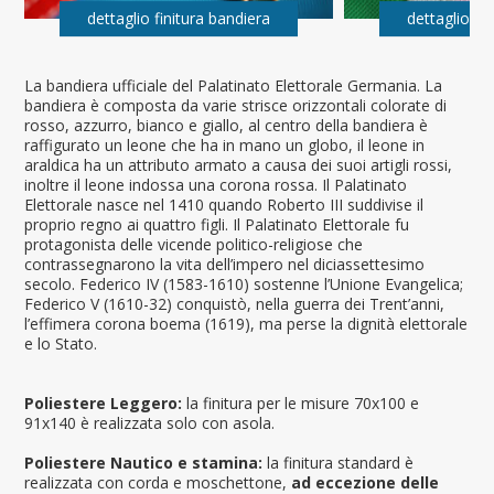
dettaglio finitura bandiera
dettaglio fi
La bandiera ufficiale del Palatinato Elettorale Germania. La
bandiera è composta da varie strisce orizzontali colorate di
rosso, azzurro, bianco e giallo, al centro della bandiera è
raffigurato un leone che ha in mano un globo, il leone in
araldica ha un attributo armato a causa dei suoi artigli rossi,
inoltre il leone indossa una corona rossa. Il Palatinato
Elettorale nasce nel 1410 quando Roberto III suddivise il
proprio regno ai quattro figli. Il Palatinato Elettorale fu
protagonista delle vicende politico-religiose che
contrassegnarono la vita dell’impero nel diciassettesimo
secolo. Federico IV (1583-1610) sostenne l’Unione Evangelica;
Federico V (1610-32) conquistò, nella guerra dei Trent’anni,
l’effimera corona boema (1619), ma perse la dignità elettorale
e lo Stato.
Poliestere Leggero:
la finitura per le misure 70x100 e
91x140 è realizzata solo con asola.
Poliestere Nautico e stamina:
la finitura standard è
realizzata con corda e moschettone,
ad eccezione delle