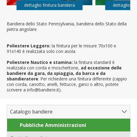
dettaglio finitura bandiera
dettaglio fi
Bandiera dello Stato Pennsylvania, bandiera dello Stato della
pietra angolare.
Poliestere Leggero:
la finitura per le misure 70x100 e
91x140 è realizzata solo con asola.
Poliestere Nautico e stamina:
la finitura standard è
realizzata con corda e moschettone,
ad eccezione delle
bandiere da gara, da spiaggia, da barca e da
sbandieratore
. Per richiedere una finitura differente (cappio
con corda, canotto, anelli, fettucce, ganci o altro, potete
scrivere a info@bandiere.it).
Catalogo bandiere
Pubbliche Amministrazioni
Bandiere del Mondo
Nazioni