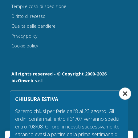
Tempi e costi di spedizione
Diritto di recesso
Qualità delle bandiere
Privacy policy
Cookie policy
All rights reserved - © Copyright 2000-2026
bizOnweb s.r.l
Via Fratelli Bandiera 18, 25122 - Brescia, Italia
CHIUSURA ESTIVA
P.IVA 02232630984 - Iscrizione presso la Camera di
Commercio di Brescia,
Saremo chiusi per ferie dall'8 al 23 agosto. Gli
n° REA 432569 Capitale sociale versato Euro 25.000,00.
ordini confermati entro il 31/07 verranno spediti
Tel +39.030 6394506
entro l'08/08. Gli ordini ricevuti successivamente
Email:
info@bandiere.it
saranno evasi a partire dalla prima settimana di
PEC
bizonweb@mailcertiﬁcatapec.it