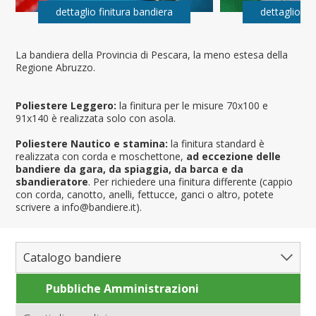
dettaglio finitura bandiera
dettaglio fi
La bandiera della Provincia di Pescara, la meno estesa della
Regione Abruzzo.
Poliestere Leggero:
la finitura per le misure 70x100 e
91x140 è realizzata solo con asola.
Poliestere Nautico e stamina:
la finitura standard è
realizzata con corda e moschettone,
ad eccezione delle
bandiere da gara, da spiaggia, da barca e da
sbandieratore
. Per richiedere una finitura differente (cappio
con corda, canotto, anelli, fettucce, ganci o altro, potete
scrivere a info@bandiere.it).
Catalogo bandiere
Pubbliche Amministrazioni
Bandiere del Mondo
Nazioni