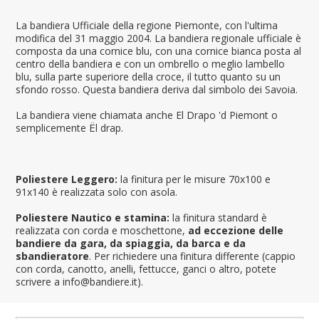
La bandiera Ufficiale della regione Piemonte, con l'ultima
modifica del 31 maggio 2004. La bandiera regionale ufficiale è
composta da una cornice blu, con una cornice bianca posta al
centro della bandiera e con un ombrello o meglio lambello
blu, sulla parte superiore della croce, il tutto quanto su un
sfondo rosso. Questa bandiera deriva dal simbolo dei Savoia.
La bandiera viene chiamata anche El Drapo 'd Piemont o
semplicemente Ël drap.
Poliestere Leggero:
la finitura per le misure 70x100 e
91x140 è realizzata solo con asola.
Poliestere Nautico e stamina:
la finitura standard è
realizzata con corda e moschettone,
ad eccezione delle
bandiere da gara, da spiaggia, da barca e da
sbandieratore
. Per richiedere una finitura differente (cappio
con corda, canotto, anelli, fettucce, ganci o altro, potete
scrivere a info@bandiere.it).