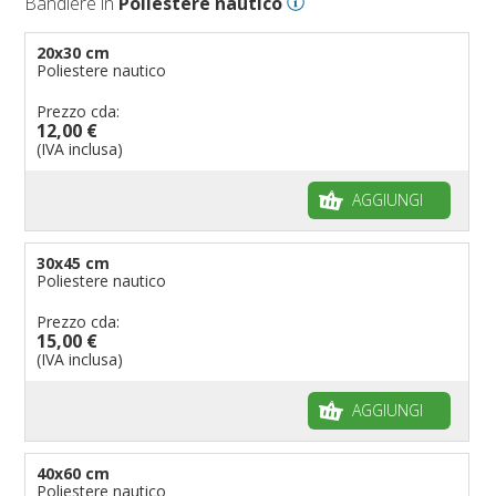
Bandiere in
Poliestere nautico
Bandiere per eventi religiosi
Bandiere per enti pubblici
20x30 cm
Poliestere nautico
Bandiere per ambasciate
Bandiere per riserve naturali e parchi
Prezzo cda:
12,00 €
Bandiere per musicisti
(IVA inclusa)
Bandiere per feste
AGGIUNGI
Bandiere Militari e della Marina
pennoni per bandiere
30x45 cm
Poliestere nautico
Prezzo cda:
15,00 €
(IVA inclusa)
AGGIUNGI
40x60 cm
Poliestere nautico