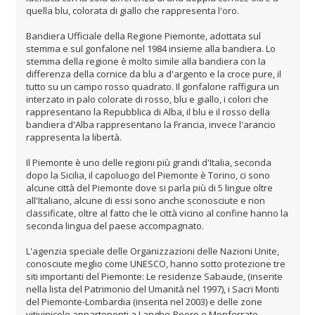
quella blu, colorata di giallo che rappresenta l'oro.
Bandiera Ufficiale della Regione Piemonte, adottata sul
stemma e sul gonfalone nel 1984 insieme alla bandiera. Lo
stemma della regione è molto simile alla bandiera con la
differenza della cornice da blu a d'argento e la croce pure, il
tutto su un campo rosso quadrato. Il gonfalone raffigura un
interzato in palo colorate di rosso, blu e giallo, i colori che
rappresentano la Repubblica di Alba, il blu e il rosso della
bandiera d'Alba rappresentano la Francia, invece l'arancio
rappresenta la libertà.
Il Piemonte è uno delle regioni più grandi d'Italia, seconda
dopo la Sicilia, il capoluogo del Piemonte è Torino, ci sono
alcune città del Piemonte dove si parla più di 5 lingue oltre
all'Italiano, alcune di essi sono anche sconosciute e non
classificate, oltre al fatto che le città vicino al confine hanno la
seconda lingua del paese accompagnato.
L'agenzia speciale delle Organizzazioni delle Nazioni Unite,
conosciute meglio come UNESCO, hanno sotto protezione tre
siti importanti del Piemonte: Le residenze Sabaude, (inserite
nella lista del Patrimonio del Umanità nel 1997), i Sacri Monti
del Piemonte-Lombardia (inserita nel 2003) e delle zone
vitivinicole appartenenti a Langhe-Roero e Monferrato