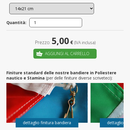
Quantità:
5,00
Prezzo:
€
(IVA inclusa)
AGGIUNGI AL CARRELLO
Finiture standard delle nostre bandiere in Poliestere
nautico e Stamina
(per delle finiture diverse scriveteci):
dettaglio finitura bandiera
dettaglio fi