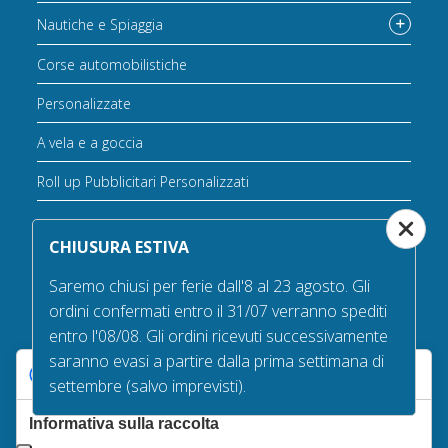
Nautiche e Spiaggia
Corse automobilistiche
Personalizzate
A vela e a goccia
Roll up Pubblicitari Personalizzati
Gagliardetti Personalizzati
CHIUSURA ESTIVA
Maniche a vento
Saremo chiusi per ferie dall'8 al 23 agosto. Gli
ordini confermati entro il 31/07 verranno spediti
Storiche
entro l'08/08. Gli ordini ricevuti successivamente
saranno evasi a partire dalla prima settimana di
Pirati
Le tue preferenze relative alla privacy
settembre (salvo imprevisti).
Bandiere in offerta
Informativa sulla raccolta
Varie