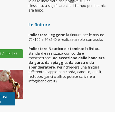
le ossa incrociate che poggiva su una
clessidra, a significare che il tempo per i nemici
primo ordine?
era finito.
Le finiture
REA UN NUOVO ACCOUNT
Poliestere Leggero:
la finitura per le misure
70x100 e 91x140 è realizzata solo con asola.
Poliestere Nautico e stamina:
la finitura
standard è realizzata con corda e
 CARRELLO
moschettone,
ad eccezione delle bandiere
da gara, da spiaggia, da barca e da
sbandieratore
. Per richiedere una finitura
differente (cappio con corda, canotto, anelli,
fettucce, ganci o altro, potete scrivere a
info@bandiere.it).
itura
a