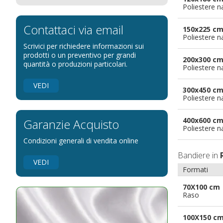
Poliestere n
Bandiere per eventi religiosi
Bandiere per enti pubblici
Contattaci via email
150x225 c
Poliestere n
Bandiere per ambasciate
Scrivici per richiedere informazioni sui
Bandiere per riserve naturali e parchi
prodotti o un preventivo per grandi
200x300 c
quantità o produzioni particolari.
Poliestere n
Bandiere per musicisti
Bandiere per feste
VEDI
300x450 c
Bandiere Militari e della Marina
Poliestere n
pennoni per bandiere
400x600 c
Garanzie Acquisto
Poliestere n
Condizioni generali di vendita online
Bandiere in
VEDI
Formati
70X100 cm
Raso
100X150 c