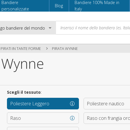
Bandiere
Bandiere 100% Made in
Blog
personalizzate
Italy
 PIRATI IN TANTE FORME
PIRATA WYNNE
a Wynne
Email
Password
Scegli il tessuto
:
Poliestere Leggero
Poliestere nautico
Accedi
Raso
Raso con frangia or