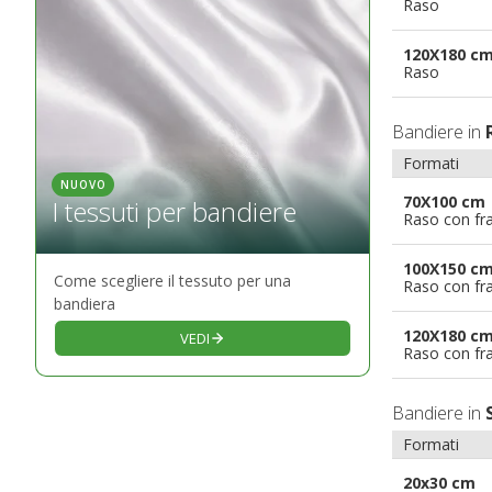
Raso
120X180 c
Raso
Bandiere in
Formati
NUOVO
70X100 cm
I tessuti per bandiere
Raso con fr
100X150 c
Come scegliere il tessuto per una
Raso con fr
bandiera
120X180 c
VEDI
Raso con fr
Bandiere in
Formati
20x30 cm