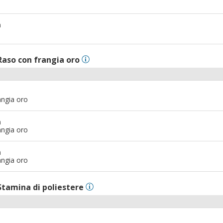
m
Raso con frangia oro
angia oro
m
angia oro
m
angia oro
Stamina di poliestere