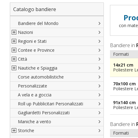
Catalogo bandiere
Pro
Bandiere del Mondo
con materi
Nazioni
Regioni e Stati
Nord America
Bandiere in
Contee e Province
Sud America
Regioni italiane
Formati
Città
Europa
Territori Italiani
Cantoni Svizzeri
14x21 cm
Nautiche e Spiaggia
Africa
Stati USA
Province Italiane
Città Italiane
Poliestere 
Corse automobilistiche
Asia
Francesi
Province Spagnole
Città spagnole
Militari e Mercantili
70x100 cm
Personalizzate
Oceania
Spagnole
Francia d'oltremare
Città francesi
Codice internazionale nautico
Poliestere 
A vela e a goccia
Austriache
Territori britannici d'oltremare
Città del mondo
Gran Pavese
91x140 cm
Roll up Pubblicitari Personalizzati
Tedesche
Varie Province del Mondo
Da spiaggia
Poliestere 
Gagliardetti Personalizzati
Regioni varie
Di cortesia
Maniche a vento
Bandiere in
Storiche
Formati