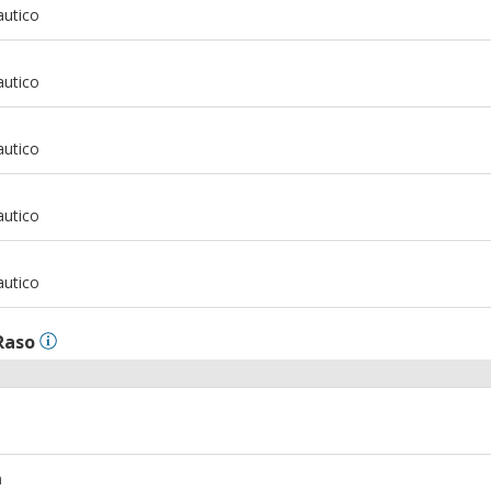
autico
m
autico
m
autico
m
autico
m
autico
Raso
m