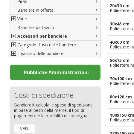
Pirati
Italiane
20x30 cm
Bandiere in offerta
Porte di Milano
Poliestere n
Varie
Francesi
30x45 cm
Bandiere da tavolo
Americane
Bandiere del CICAP - Think Deep
Poliestere n
Accessori per bandiere
Britanniche
Bandiere di Orgoglio Bresciano
40x60 cm
Categorie d'uso delle bandiere
Resto del Mondo
Organizzazioni internazionali
Accessori per bandiere
Poliestere n
Il galateo delle bandiere
Diplomatiche
Accessori per bandiere da tavolo
Bandiere segnavento
50x75 cm
Bandiere LGBTQ+
Bandiere pubblicitarie
Il Glossario
Poliestere n
Bandiere Pubblicitarie
Bandiere per sbandieratori
La bandiera
Pubbliche Amministrazioni
70x100 cm
Natale e altre festività
Bandiere per barche
Come disporre le bandiere
Poliestere n
Bandiere etniche e religiose
Bandiere per hotel
Dimensioni delle bandiere
Costi di spedizione
Bandiere per eventi
Come piegare il tricolore
80x120 cm
Poliestere n
Bandiere.it calcola le spese di spedizione
Bandiere per biciclette
in base al peso della merce, il tipo di
Bandiere per autosaloni
100x150 c
pagamento e la modalità di consegna.
Poliestere n
Bandiere per negozi
VEDI
Bandiere Palio
120x180 c