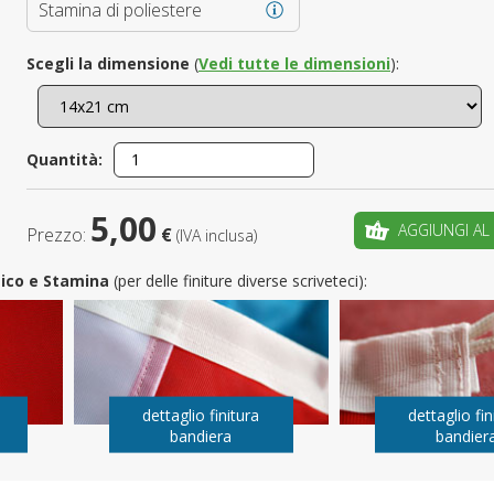
Stamina di poliestere
È il tuo 
Scegli la dimensione
(
Vedi tutte le dimensioni
):
C
Quantità:
5,00
AGGIUNGI AL
Prezzo:
€
(IVA inclusa)
utico e Stamina
(per delle finiture diverse scriveteci):
dettaglio finitura
dettaglio fin
bandiera
bandier