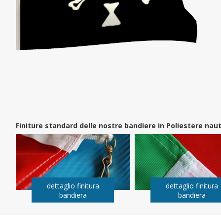
Finiture standard delle nostre bandiere in Poliestere na
dettaglio finitura
dettaglio finitura
bandiera
bandiera