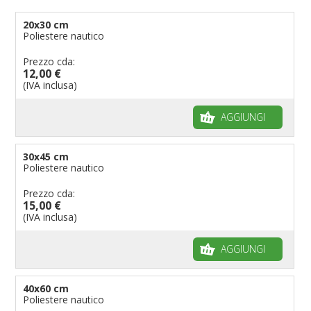
Bandiere per enti pubblici
20x30 cm
Poliestere nautico
Bandiere per ambasciate
Bandiere per riserve naturali e parchi
Prezzo cda:
12,00 €
Bandiere per musicisti
(IVA inclusa)
Bandiere per feste
AGGIUNGI
Bandiere Militari e della Marina
pennoni per bandiere
30x45 cm
Poliestere nautico
Prezzo cda:
15,00 €
(IVA inclusa)
AGGIUNGI
40x60 cm
Poliestere nautico