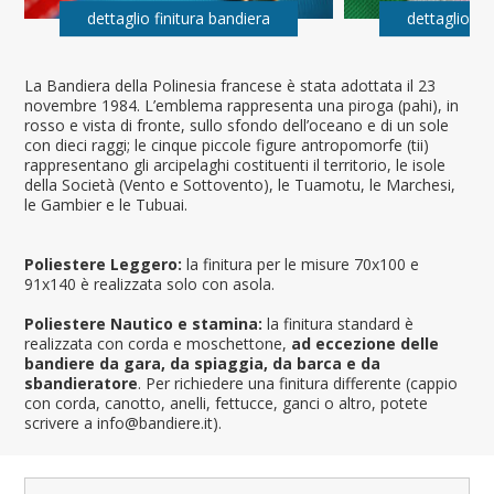
dettaglio finitura bandiera
dettaglio fi
La Bandiera della Polinesia francese è stata adottata il 23
novembre 1984. L’emblema rappresenta una piroga (pahi), in
rosso e vista di fronte, sullo sfondo dell’oceano e di un sole
con dieci raggi; le cinque piccole figure antropomorfe (tii)
rappresentano gli arcipelaghi costituenti il territorio, le isole
della Società (Vento e Sottovento), le Tuamotu, le Marchesi,
le Gambier e le Tubuai.
Poliestere Leggero:
la finitura per le misure 70x100 e
91x140 è realizzata solo con asola.
Poliestere Nautico e stamina:
la finitura standard è
realizzata con corda e moschettone,
ad eccezione delle
bandiere da gara, da spiaggia, da barca e da
sbandieratore
. Per richiedere una finitura differente (cappio
con corda, canotto, anelli, fettucce, ganci o altro, potete
scrivere a info@bandiere.it).