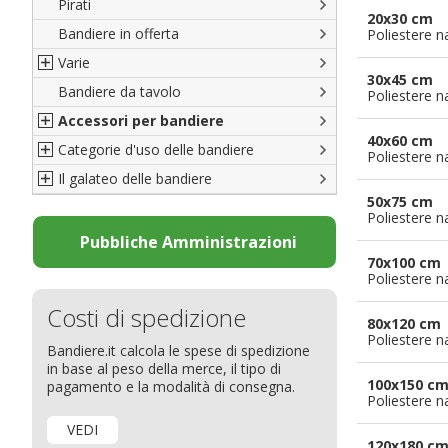
Pirati
Italiane
20x30 cm
Bandiere in offerta
Porte di Milano
Poliestere n
Varie
Francesi
30x45 cm
Bandiere da tavolo
Americane
Bandiere del CICAP - Think Deep
Poliestere n
Accessori per bandiere
Britanniche
Bandiere di Orgoglio Bresciano
40x60 cm
Categorie d'uso delle bandiere
Resto del Mondo
Organizzazioni internazionali
Accessori per bandiere
Poliestere n
Il galateo delle bandiere
Diplomatiche
Accessori per bandiere da tavolo
Bandiere segnavento
50x75 cm
Bandiere LGBTQ+
Bandiere pubblicitarie
Il Glossario
Poliestere n
Bandiere Pubblicitarie
Bandiere per sbandieratori
La bandiera
Pubbliche Amministrazioni
70x100 cm
Natale e altre festività
Bandiere per barche
Come disporre le bandiere
Poliestere n
Bandiere etniche e religiose
Bandiere per hotel
Dimensioni delle bandiere
Costi di spedizione
Bandiere per eventi
Come piegare il tricolore
80x120 cm
Poliestere n
Bandiere.it calcola le spese di spedizione
Bandiere per biciclette
in base al peso della merce, il tipo di
Bandiere per autosaloni
100x150 c
pagamento e la modalità di consegna.
Poliestere n
Bandiere per negozi
VEDI
Bandiere Palio
120x180 c