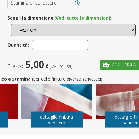
Stamina di poliestere
È il tuo 
Scegli la dimensione
(
Vedi tutte le dimensioni
):
C
Quantità:
5,00
AGGIUNGI AL
Prezzo:
€
(IVA inclusa)
utico e Stamina
(per delle finiture diverse scriveteci):
dettaglio finitura
dettaglio fin
bandiera
bandier