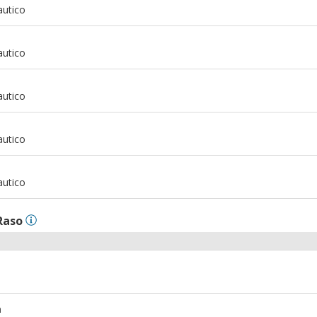
autico
m
autico
m
autico
m
autico
m
autico
Raso
m