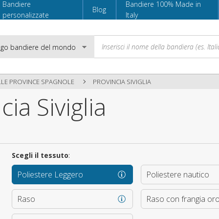
Bandiere
Bandiere 100% Made in
Blog
personalizzate
Italy
LLE PROVINCE SPAGNOLE
PROVINCIA SIVIGLIA
ia Siviglia
Email
Password
Scegli il tessuto
:
Poliestere Leggero
Poliestere nautico
Accedi
Raso
Raso con frangia or