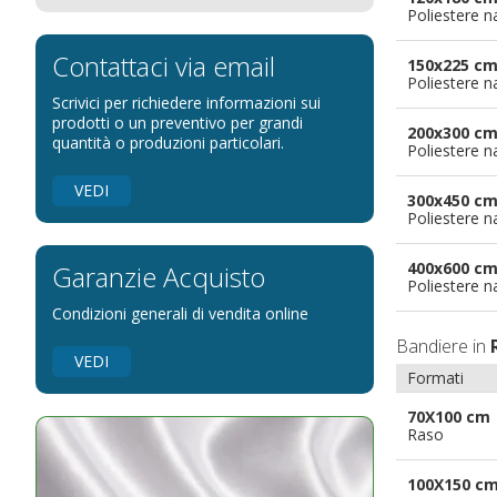
Poliestere n
Bandiere per eventi religiosi
Bandiere per enti pubblici
Contattaci via email
150x225 c
Poliestere n
Bandiere per ambasciate
Scrivici per richiedere informazioni sui
Bandiere per riserve naturali e parchi
prodotti o un preventivo per grandi
200x300 c
quantità o produzioni particolari.
Poliestere n
Bandiere per musicisti
Bandiere per feste
VEDI
300x450 c
Bandiere Militari e della Marina
Poliestere n
pennoni per bandiere
400x600 c
Garanzie Acquisto
Poliestere n
Condizioni generali di vendita online
Bandiere in
VEDI
Formati
70X100 cm
Raso
100X150 c