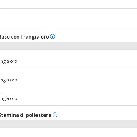
m
Raso con frangia oro
angia oro
m
angia oro
m
angia oro
Stamina di poliestere