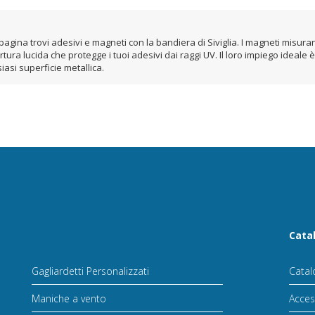
agina trovi adesivi e magneti con la bandiera di Siviglia. I magneti misuran
ertura lucida che protegge i tuoi adesivi dai raggi UV. Il loro impiego ideale
iasi superficie metallica.
Cata
Gagliardetti Personalizzati
Catal
Maniche a vento
Acces