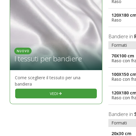
Raso
120X180 c
Raso
Bandiere in
Formati
NUOVO
70X100 cm
I tessuti per bandiere
Raso con fr
100X150 c
Come scegliere il tessuto per una
Raso con fr
bandiera
120X180 c
VEDI
Raso con fr
Bandiere in
Formati
20x30 cm