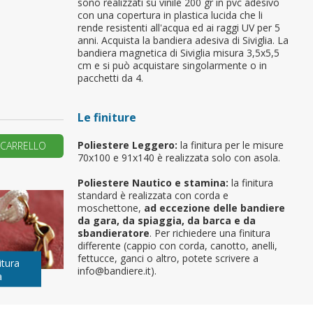
sono realizzati su vinile 200 gr in pvc adesivo
con una copertura in plastica lucida che li
primo ordine?
rende resistenti all'acqua ed ai raggi UV per 5
anni. Acquista la bandiera adesiva di Siviglia. La
bandiera magnetica di Siviglia misura 3,5x5,5
cm e si può acquistare singolarmente o in
REA UN NUOVO ACCOUNT
pacchetti da 4.
Le finiture
Poliestere Leggero:
la finitura per le misure
 CARRELLO
70x100 e 91x140 è realizzata solo con asola.
Poliestere Nautico e stamina:
la finitura
standard è realizzata con corda e
moschettone,
ad eccezione delle bandiere
da gara, da spiaggia, da barca e da
sbandieratore
. Per richiedere una finitura
differente (cappio con corda, canotto, anelli,
fettucce, ganci o altro, potete scrivere a
itura
info@bandiere.it).
a