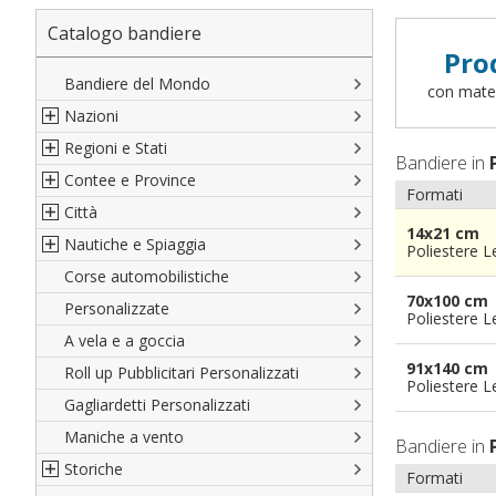
Catalogo bandiere
Pro
Bandiere del Mondo
con materi
Nazioni
Regioni e Stati
Nord America
Bandiere in
Contee e Province
Sud America
Regioni italiane
Formati
Città
Europa
Territori Italiani
Cantoni Svizzeri
14x21 cm
Nautiche e Spiaggia
Africa
Stati USA
Province Italiane
Città Italiane
Poliestere 
Corse automobilistiche
Asia
Francesi
Province Spagnole
Città spagnole
Militari e Mercantili
70x100 cm
Personalizzate
Oceania
Spagnole
Francia d'oltremare
Città francesi
Codice internazionale nautico
Poliestere 
A vela e a goccia
Austriache
Territori britannici d'oltremare
Città del mondo
Gran Pavese
91x140 cm
Roll up Pubblicitari Personalizzati
Tedesche
Varie Province del Mondo
Da spiaggia
Poliestere 
Gagliardetti Personalizzati
Regioni varie
Di cortesia
Maniche a vento
Bandiere in
Storiche
Formati