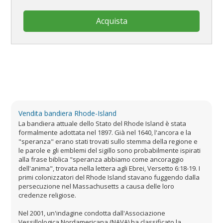
Acquista
Vendita bandiera Rhode-Island
La bandiera attuale dello Stato del Rhode Island è stata
formalmente adottata nel 1897. Già nel 1640, l'ancora e la
"speranza" erano stati trovati sullo stemma della regione e
le parole e gli emblemi del sigillo sono probabilmente ispirati
alla frase biblica "speranza abbiamo come ancoraggio
dell'anima", trovata nella lettera agli Ebrei, Versetto 6:18-19. I
primi colonizzatori del Rhode Island stavano fuggendo dalla
persecuzione nel Massachusetts a causa delle loro
credenze religiose.
Nel 2001, un'indagine condotta dall'Associazione
Vessillologica Nordamericana (NAVA) ha classificato la