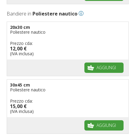
Bandiere Palio
Bandiere in
Poliestere nautico
Bandiere per eventi religiosi
Bandiere per enti pubblici
20x30 cm
Poliestere nautico
Bandiere per ambasciate
Bandiere per riserve naturali e parchi
Prezzo cda:
12,00 €
Bandiere per musicisti
(IVA inclusa)
Bandiere per feste
AGGIUNGI
Bandiere Militari e della Marina
pennoni per bandiere
30x45 cm
Poliestere nautico
Prezzo cda:
15,00 €
(IVA inclusa)
AGGIUNGI