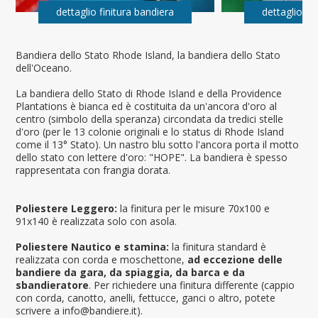
dettaglio finitura bandiera
dettaglio fi
Bandiera dello Stato Rhode Island, la bandiera dello Stato
dell'Oceano.
La bandiera dello Stato di Rhode Island e della Providence
Plantations è bianca ed è costituita da un'ancora d'oro al
centro (simbolo della speranza) circondata da tredici stelle
d'oro (per le 13 colonie originali e lo status di Rhode Island
come il 13° Stato). Un nastro blu sotto l'ancora porta il motto
dello stato con lettere d'oro: "HOPE". La bandiera è spesso
rappresentata con frangia dorata.
Poliestere Leggero:
la finitura per le misure 70x100 e
91x140 è realizzata solo con asola.
Poliestere Nautico e stamina:
la finitura standard è
realizzata con corda e moschettone,
ad eccezione delle
bandiere da gara, da spiaggia, da barca e da
sbandieratore
. Per richiedere una finitura differente (cappio
con corda, canotto, anelli, fettucce, ganci o altro, potete
scrivere a info@bandiere.it).