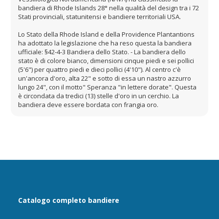
bandiera di Rhode Islands 28° nella qualità del design tra i 72
Stati provinciali, statunitensi e bandiere territoriali USA.
Lo Stato della Rhode Island e della Providence Plantantions
ha adottato la legislazione che ha reso questa la bandiera
ufficiale: §42-4-3 Bandiera dello Stato. - La bandiera dello
stato è di colore bianco, dimensioni cinque piedi e sei pollici
(5'6") per quattro piedi e dieci pollici (4'10"). Al centro c'è
un'ancora d'oro, alta 22" e sotto di essa un nastro azzurro
lungo 24", con il motto" Speranza "in lettere dorate". Questa
è circondata da tredici (13) stelle d'oro in un cerchio. La
bandiera deve essere bordata con frangia oro.
Catalogo completo bandiere