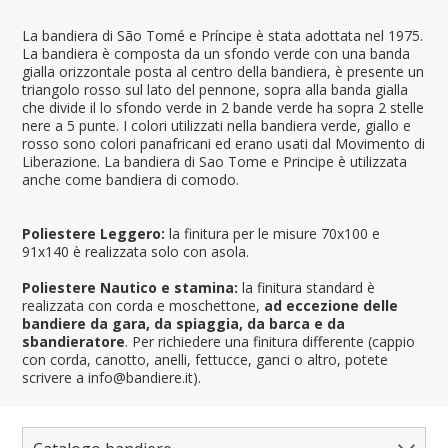
La bandiera di São Tomé e Príncipe è stata adottata nel 1975.
La bandiera è composta da un sfondo verde con una banda
gialla orizzontale posta al centro della bandiera, è presente un
triangolo rosso sul lato del pennone, sopra alla banda gialla
che divide il lo sfondo verde in 2 bande verde ha sopra 2 stelle
nere a 5 punte. I colori utilizzati nella bandiera verde, giallo e
rosso sono colori panafricani ed erano usati dal Movimento di
Liberazione. La bandiera di Sao Tome e Principe è utilizzata
anche come bandiera di comodo.
Poliestere Leggero:
la finitura per le misure 70x100 e
91x140 è realizzata solo con asola.
Poliestere Nautico e stamina:
la finitura standard è
realizzata con corda e moschettone,
ad eccezione delle
bandiere da gara, da spiaggia, da barca e da
sbandieratore
. Per richiedere una finitura differente (cappio
con corda, canotto, anelli, fettucce, ganci o altro, potete
scrivere a info@bandiere.it).