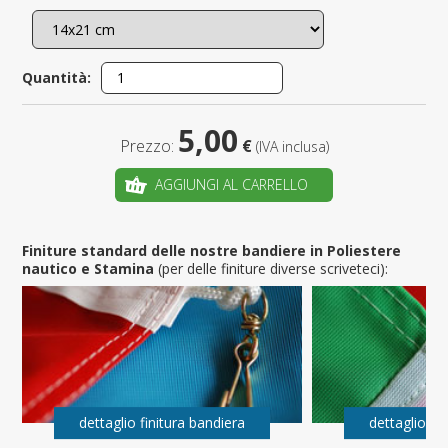
Quantità:
5,00
Prezzo:
€
(IVA inclusa)
AGGIUNGI AL CARRELLO
Finiture standard delle nostre bandiere in Poliestere
nautico e Stamina
(per delle finiture diverse scriveteci):
dettaglio finitura bandiera
dettaglio fi