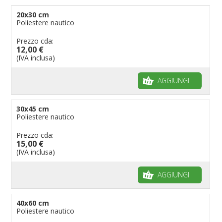
Bandiere per enti pubblici
20x30 cm
Poliestere nautico
Bandiere per ambasciate
Bandiere per riserve naturali e parchi
Prezzo cda:
12,00 €
Bandiere per musicisti
(IVA inclusa)
Bandiere per feste
AGGIUNGI
Bandiere Militari e della Marina
pennoni per bandiere
30x45 cm
Poliestere nautico
Prezzo cda:
15,00 €
(IVA inclusa)
AGGIUNGI
40x60 cm
Poliestere nautico