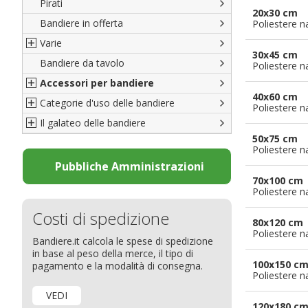
Pirati
Italiane
20x30 cm
Bandiere in offerta
Porte di Milano
Poliestere n
Varie
Francesi
30x45 cm
Bandiere da tavolo
Americane
Bandiere del CICAP - Think Deep
Poliestere n
Accessori per bandiere
Britanniche
Bandiere di Orgoglio Bresciano
40x60 cm
Categorie d'uso delle bandiere
Resto del Mondo
Organizzazioni internazionali
Accessori per bandiere
Poliestere n
Il galateo delle bandiere
Diplomatiche
Accessori per bandiere da tavolo
Bandiere segnavento
50x75 cm
Bandiere LGBTQ+
Bandiere pubblicitarie
Il Glossario
Poliestere n
Bandiere Pubblicitarie
Bandiere per sbandieratori
La bandiera
Pubbliche Amministrazioni
70x100 cm
Natale e altre festività
Bandiere per barche
Come disporre le bandiere
Poliestere n
Bandiere etniche e religiose
Bandiere per hotel
Dimensioni delle bandiere
Costi di spedizione
Bandiere per eventi
Come piegare il tricolore
80x120 cm
Poliestere n
Bandiere.it calcola le spese di spedizione
Bandiere per biciclette
in base al peso della merce, il tipo di
Bandiere per autosaloni
100x150 c
pagamento e la modalità di consegna.
Poliestere n
Bandiere per negozi
VEDI
Bandiere Palio
120x180 c