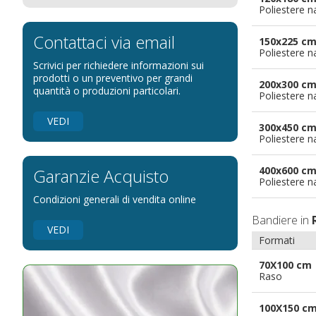
Poliestere n
Bandiere per eventi religiosi
Bandiere per enti pubblici
Contattaci via email
150x225 c
Poliestere n
Bandiere per ambasciate
Scrivici per richiedere informazioni sui
Bandiere per riserve naturali e parchi
prodotti o un preventivo per grandi
200x300 c
quantità o produzioni particolari.
Poliestere n
Bandiere per musicisti
Bandiere per feste
VEDI
300x450 c
Bandiere Militari e della Marina
Poliestere n
pennoni per bandiere
400x600 c
Garanzie Acquisto
Poliestere n
Condizioni generali di vendita online
Bandiere in
VEDI
Formati
70X100 cm
Raso
100X150 c