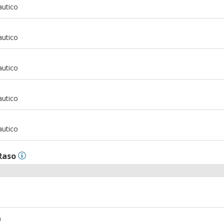
autico
m
autico
m
autico
m
autico
m
autico
Raso
m