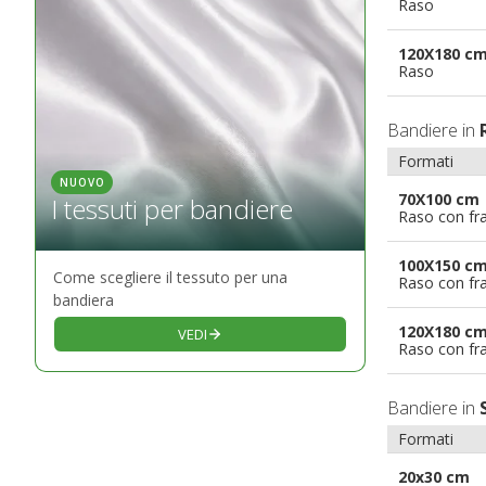
Raso
120X180 c
Raso
Bandiere in
Formati
NUOVO
70X100 cm
I tessuti per bandiere
Raso con fr
100X150 c
Come scegliere il tessuto per una
Raso con fr
bandiera
120X180 c
VEDI
Raso con fr
Bandiere in
Formati
20x30 cm