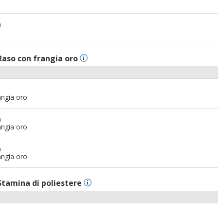
m
Raso con frangia oro
angia oro
m
angia oro
m
angia oro
Stamina di poliestere