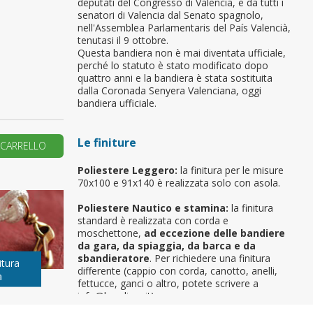
deputati del Congresso di Valencia, e da tutti i
senatori di Valencia dal Senato spagnolo,
primo ordine?
nell'Assemblea Parlamentaris del País Valencià,
tenutasi il 9 ottobre.
Questa bandiera non è mai diventata ufficiale,
perché lo statuto è stato modificato dopo
REA UN NUOVO ACCOUNT
quattro anni e la bandiera è stata sostituita
dalla Coronada Senyera Valenciana, oggi
bandiera ufficiale.
Le finiture
 CARRELLO
Poliestere Leggero:
la finitura per le misure
70x100 e 91x140 è realizzata solo con asola.
Poliestere Nautico e stamina:
la finitura
standard è realizzata con corda e
moschettone,
ad eccezione delle bandiere
da gara, da spiaggia, da barca e da
sbandieratore
. Per richiedere una finitura
itura
differente (cappio con corda, canotto, anelli,
a
fettucce, ganci o altro, potete scrivere a
info@bandiere.it).