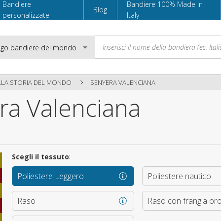
Bandiere
Bandiere 100% Made in
Blog
personalizzate
Italy
LLA STORIA DEL MONDO
SENYERA VALENCIANA
ra Valenciana
Email
Password
Scegli il tessuto
:
Poliestere Leggero
Poliestere nautico
Accedi
Raso
Raso con frangia or