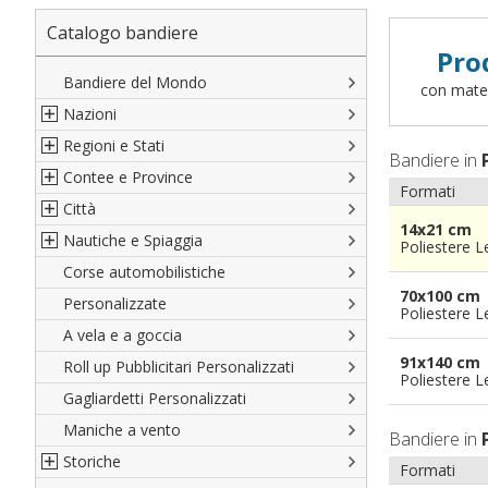
Catalogo bandiere
Pro
Bandiere del Mondo
con materi
Nazioni
Regioni e Stati
Nord America
Bandiere in
Contee e Province
Sud America
Regioni italiane
Formati
Città
Europa
Territori Italiani
Cantoni Svizzeri
14x21 cm
Nautiche e Spiaggia
Africa
Stati USA
Province Italiane
Città Italiane
Poliestere 
Corse automobilistiche
Asia
Francesi
Province Spagnole
Città spagnole
Militari e Mercantili
70x100 cm
Personalizzate
Oceania
Spagnole
Francia d'oltremare
Città francesi
Codice internazionale nautico
Poliestere 
A vela e a goccia
Austriache
Territori britannici d'oltremare
Città del mondo
Gran Pavese
91x140 cm
Roll up Pubblicitari Personalizzati
Tedesche
Varie Province del Mondo
Da spiaggia
Poliestere 
Gagliardetti Personalizzati
Regioni varie
Di cortesia
Maniche a vento
Bandiere in
Storiche
Formati