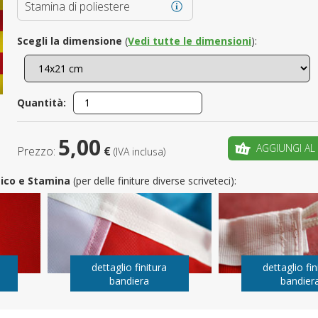
Stamina di poliestere
È il tuo 
Scegli la dimensione
(
Vedi tutte le dimensioni
):
C
Quantità:
5,00
AGGIUNGI AL
Prezzo:
€
(IVA inclusa)
utico e Stamina
(per delle finiture diverse scriveteci):
dettaglio finitura
dettaglio fin
bandiera
bandier