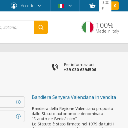
0,00
Accedi
0
€
100%
Made in Italy
Per informazioni
+39 030 6394506
Bandiera Senyera Valenciana in vendita
Password dimenticata?
Bandiera della Regione Valenciana proposta
dallo Statuto autonomo e denominata
o
"Statuto de Benicàssim".
Lo Statuto è stato firmato nel 1979 da tutti i