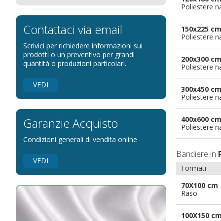
Poliestere n
Bandiere per eventi religiosi
Bandiere per enti pubblici
Contattaci via email
150x225 c
Poliestere n
Bandiere per ambasciate
Scrivici per richiedere informazioni sui
Bandiere per riserve naturali e parchi
prodotti o un preventivo per grandi
200x300 c
quantità o produzioni particolari.
Poliestere n
Bandiere per musicisti
Bandiere per feste
VEDI
300x450 c
Bandiere Militari e della Marina
Poliestere n
pennoni per bandiere
400x600 c
Garanzie Acquisto
Poliestere n
Condizioni generali di vendita online
Bandiere in
VEDI
Formati
70X100 cm
Raso
100X150 c