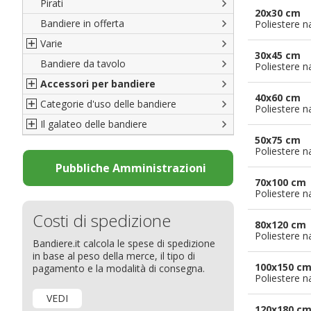
Pirati
Italiane
20x30 cm
Bandiere in offerta
Porte di Milano
Poliestere n
Varie
Francesi
30x45 cm
Bandiere da tavolo
Americane
Bandiere del CICAP - Think Deep
Poliestere n
Accessori per bandiere
Britanniche
Bandiere di Orgoglio Bresciano
40x60 cm
Categorie d'uso delle bandiere
Resto del Mondo
Organizzazioni internazionali
Accessori per bandiere
Poliestere n
Il galateo delle bandiere
Diplomatiche
Accessori per bandiere da tavolo
Bandiere segnavento
50x75 cm
Bandiere LGBTQ+
Bandiere pubblicitarie
Il Glossario
Poliestere n
Bandiere Pubblicitarie
Bandiere per sbandieratori
La bandiera
Pubbliche Amministrazioni
70x100 cm
Natale e altre festività
Bandiere per barche
Come disporre le bandiere
Poliestere n
Bandiere etniche e religiose
Bandiere per hotel
Dimensioni delle bandiere
Costi di spedizione
Bandiere per eventi
Come piegare il tricolore
80x120 cm
Poliestere n
Bandiere.it calcola le spese di spedizione
Bandiere per biciclette
in base al peso della merce, il tipo di
Bandiere per autosaloni
100x150 c
pagamento e la modalità di consegna.
Poliestere n
Bandiere per negozi
VEDI
Bandiere Palio
120x180 c