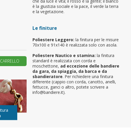
che da luce e vita; il rosso è la gente; il bianco
è la giustizia sociale e la pace, il verde la terra
primo ordine?
e la vegetazione.
Le finiture
REA UN NUOVO ACCOUNT
Poliestere Leggero:
la finitura per le misure
70x100 e 91x140 è realizzata solo con asola.
Poliestere Nautico e stamina:
la finitura
standard è realizzata con corda e
 CARRELLO
moschettone,
ad eccezione delle bandiere
da gara, da spiaggia, da barca e da
sbandieratore
. Per richiedere una finitura
differente (cappio con corda, canotto, anelli,
fettucce, ganci o altro, potete scrivere a
info@bandiere.it).
itura
a