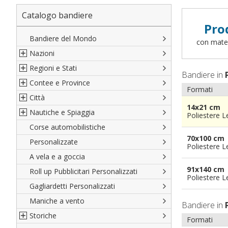
Catalogo bandiere
Pro
Bandiere del Mondo
con materi
Nazioni
Regioni e Stati
Nord America
Bandiere in
Contee e Province
Sud America
Regioni italiane
Formati
Città
Europa
Territori Italiani
Cantoni Svizzeri
14x21 cm
Nautiche e Spiaggia
Africa
Stati USA
Province Italiane
Città Italiane
Poliestere 
Corse automobilistiche
Asia
Francesi
Province Spagnole
Città spagnole
Militari e Mercantili
70x100 cm
Personalizzate
Oceania
Spagnole
Francia d'oltremare
Città francesi
Codice internazionale nautico
Poliestere 
A vela e a goccia
Austriache
Territori britannici d'oltremare
Città del mondo
Gran Pavese
91x140 cm
Roll up Pubblicitari Personalizzati
Tedesche
Varie Province del Mondo
Da spiaggia
Poliestere 
Gagliardetti Personalizzati
Regioni varie
Di cortesia
Maniche a vento
Bandiere in
Storiche
Formati