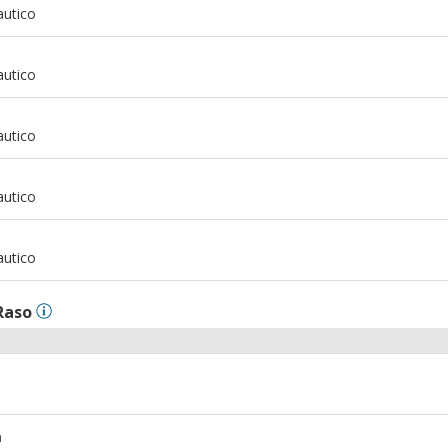
autico
m
autico
m
autico
m
autico
m
autico
Raso
m