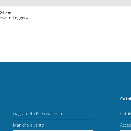
21 cm
iestere Leggero
Cata
Gagliardetti Personalizzati
Catal
Maniche a vento
Acces