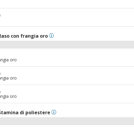
m
Raso con frangia oro
angia oro
m
angia oro
m
angia oro
Stamina di poliestere