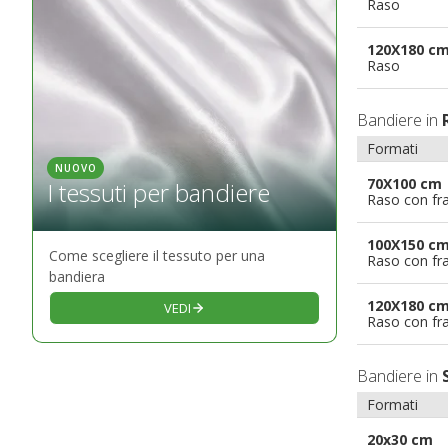
Raso
120X180 c
Raso
Bandiere in
Formati
NUOVO
70X100 cm
I tessuti per bandiere
Raso con fr
100X150 c
Come scegliere il tessuto per una
Raso con fr
bandiera
120X180 c
VEDI
Raso con fr
Bandiere in
Formati
20x30 cm