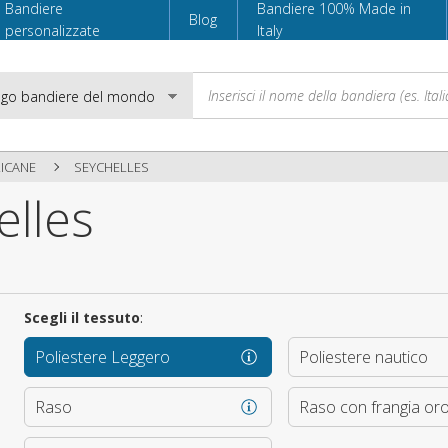
Bandiere
Bandiere 100% Made in
Blog
personalizzate
Italy
RICANE
SEYCHELLES
elles
Email
Password
Scegli il tessuto
:
Poliestere Leggero
Poliestere nautico
Accedi
Raso
Raso con frangia or