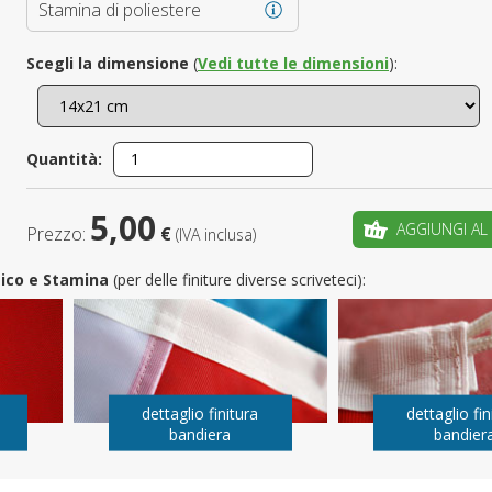
Stamina di poliestere
È il tuo 
Scegli la dimensione
(
Vedi tutte le dimensioni
):
C
Quantità:
5,00
AGGIUNGI AL
Prezzo:
€
(IVA inclusa)
utico e Stamina
(per delle finiture diverse scriveteci):
dettaglio finitura
dettaglio fin
bandiera
bandier