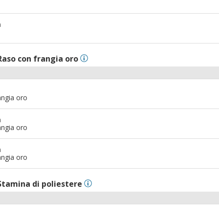
m
Raso con frangia oro
angia oro
m
angia oro
m
angia oro
Stamina di poliestere