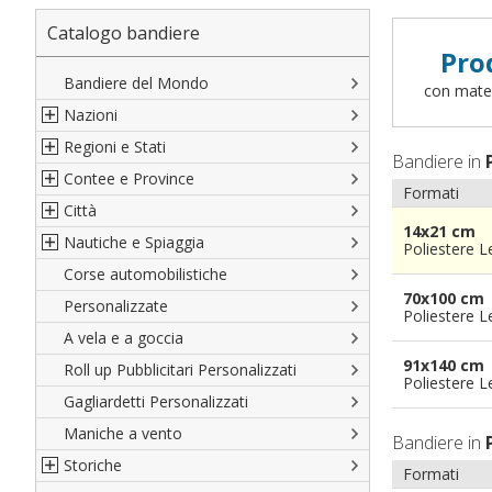
Catalogo bandiere
Pro
Bandiere del Mondo
con materi
Nazioni
Regioni e Stati
Nord America
Bandiere in
Contee e Province
Sud America
Regioni italiane
Formati
Città
Europa
Territori Italiani
Cantoni Svizzeri
14x21 cm
Nautiche e Spiaggia
Africa
Stati USA
Province Italiane
Città Italiane
Poliestere 
Corse automobilistiche
Asia
Francesi
Province Spagnole
Città spagnole
Militari e Mercantili
70x100 cm
Personalizzate
Oceania
Spagnole
Francia d'oltremare
Città francesi
Codice internazionale nautico
Poliestere 
A vela e a goccia
Austriache
Territori britannici d'oltremare
Città del mondo
Gran Pavese
91x140 cm
Roll up Pubblicitari Personalizzati
Tedesche
Varie Province del Mondo
Da spiaggia
Poliestere 
Gagliardetti Personalizzati
Regioni varie
Di cortesia
Maniche a vento
Bandiere in
Storiche
Formati