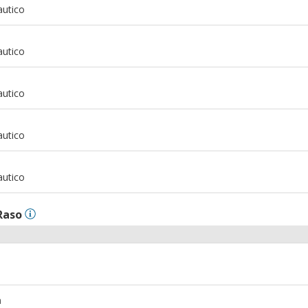
autico
m
autico
m
autico
m
autico
m
autico
Raso
m