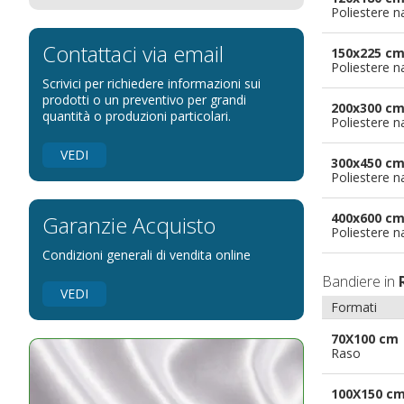
Poliestere n
Bandiere per eventi religiosi
Bandiere per enti pubblici
Contattaci via email
150x225 c
Poliestere n
Bandiere per ambasciate
Scrivici per richiedere informazioni sui
Bandiere per riserve naturali e parchi
prodotti o un preventivo per grandi
200x300 c
quantità o produzioni particolari.
Poliestere n
Bandiere per musicisti
Bandiere per feste
VEDI
300x450 c
Bandiere Militari e della Marina
Poliestere n
pennoni per bandiere
400x600 c
Garanzie Acquisto
Poliestere n
Condizioni generali di vendita online
Bandiere in
VEDI
Formati
70X100 cm
Raso
100X150 c