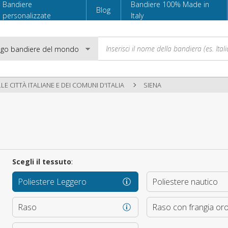
Bandiere
Bandiere 100% Made in
Blog
personalizzate
Italy
LE CITTÀ ITALIANE E DEI COMUNI D'ITALIA
SIENA
Email
Password
Scegli il tessuto
:
Poliestere Leggero
Poliestere nautico
Accedi
Raso
Raso con frangia or