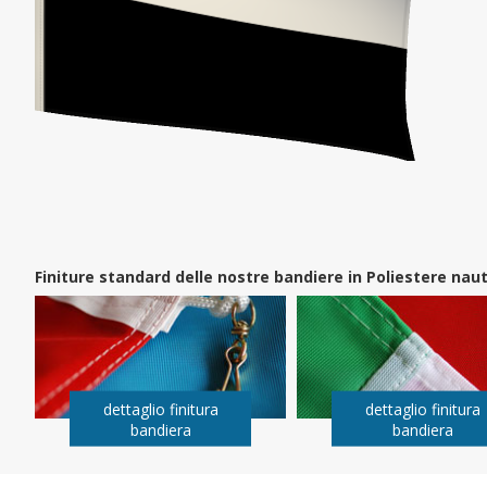
Finiture standard delle nostre bandiere in Poliestere na
dettaglio finitura
dettaglio finitura
bandiera
bandiera