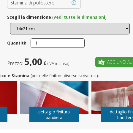
Stamina di poliestere
È il tuo 
Scegli la dimensione
(
Vedi tutte le dimensioni
):
C
Quantità:
5,00
AGGIUNGI AL
Prezzo:
€
(IVA inclusa)
utico e Stamina
(per delle finiture diverse scriveteci):
dettaglio finitura
dettaglio fin
bandiera
bandier