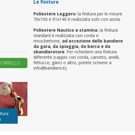
Le finiture
primo ordine?
Poliestere Leggero:
la finitura per le misure
70x100 e 91x140 è realizzata solo con asola.
REA UN NUOVO ACCOUNT
Poliestere Nautico e stamina:
la finitura
standard è realizzata con corda e
moschettone,
ad eccezione delle bandiere
da gara, da spiaggia, da barca e da
sbandieratore
. Per richiedere una finitura
differente (cappio con corda, canotto, anelli,
fettucce, ganci o altro, potete scrivere a
 CARRELLO
info@bandiere.it).
itura
a