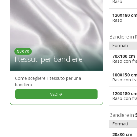
Raso
120X180 c
Raso
Bandiere in
Formati
NUOVO
70X100 cm
I tessuti per bandiere
Raso con fr
100X150 c
Come scegliere il tessuto per una
Raso con fr
bandiera
120X180 c
VEDI
Raso con fr
Bandiere in
Formati
20x30 cm