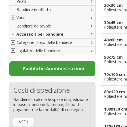
Pirati
Italiane
20x30 cm
Bandiere in offerta
Porte di Milano
Poliestere n
Varie
Francesi
30x45 cm
Bandiere da tavolo
Americane
Bandiere del CICAP - Think Deep
Poliestere n
Accessori per bandiere
Britanniche
Bandiere di Orgoglio Bresciano
40x60 cm
Categorie d'uso delle bandiere
Resto del Mondo
Organizzazioni internazionali
Accessori per bandiere
Poliestere n
Il galateo delle bandiere
Diplomatiche
Accessori per bandiere da tavolo
Bandiere segnavento
50x75 cm
Bandiere LGBTQ+
Bandiere pubblicitarie
Il Glossario
Poliestere n
Bandiere Pubblicitarie
Bandiere per sbandieratori
La bandiera
Pubbliche Amministrazioni
70x100 cm
Natale e altre festività
Bandiere per barche
Come disporre le bandiere
Poliestere n
Bandiere etniche e religiose
Bandiere per hotel
Dimensioni delle bandiere
Costi di spedizione
Bandiere per eventi
Come piegare il tricolore
80x120 cm
Poliestere n
Bandiere.it calcola le spese di spedizione
Bandiere per biciclette
in base al peso della merce, il tipo di
Bandiere per autosaloni
100x150 c
pagamento e la modalità di consegna.
Poliestere n
Bandiere per negozi
VEDI
Bandiere Palio
120x180 c