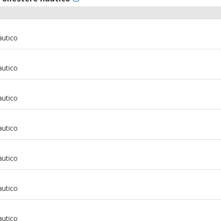
autico
autico
autico
autico
autico
autico
m
autico