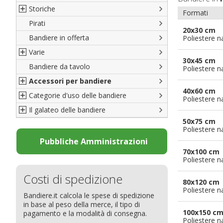
Storiche
Formati
Pirati
Italiane
20x30 cm
Bandiere in offerta
Porte di Milano
Poliestere n
Varie
Francesi
30x45 cm
Bandiere da tavolo
Americane
Bandiere del CICAP - Think Deep
Poliestere n
Accessori per bandiere
Britanniche
Bandiere di Orgoglio Bresciano
40x60 cm
Categorie d'uso delle bandiere
Resto del Mondo
Organizzazioni internazionali
Accessori per bandiere
Poliestere n
Il galateo delle bandiere
Diplomatiche
Accessori per bandiere da tavolo
Bandiere segnavento
50x75 cm
Bandiere LGBTQ+
Bandiere pubblicitarie
Il Glossario
Poliestere n
Bandiere Pubblicitarie
Bandiere per sbandieratori
La bandiera
Pubbliche Amministrazioni
70x100 cm
Natale e altre festività
Bandiere per barche
Come disporre le bandiere
Poliestere n
Bandiere etniche e religiose
Bandiere per hotel
Dimensioni delle bandiere
Costi di spedizione
Bandiere per eventi
Come piegare il tricolore
80x120 cm
Poliestere n
Bandiere.it calcola le spese di spedizione
Bandiere per biciclette
in base al peso della merce, il tipo di
Bandiere per autosaloni
100x150 c
pagamento e la modalità di consegna.
Poliestere n