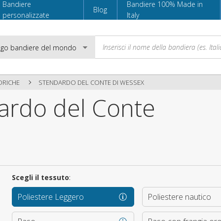
Bandiere
Bandiere 100% Made in
Blog
personalizzate
Italy
ORICHE
STENDARDO DEL CONTE DI WESSEX
ardo del Conte
Email
Password
Scegli il tessuto
:
Accedi
Poliestere Leggero
Poliestere nautico