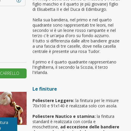
o
figlio maschio e il quarto (e più giovane) figlio
di Elisabetta II e del Duca di Edimburgo.
primo ordine?
Nella sua bandiera, nel primo e nel quarto
quadrante sono rappresentati tre leoni, nel
REA UN NUOVO ACCOUNT
secondo vi è un leone rosso rampante e nel
terzo c'è un'arpa d'oro su fondo azzurro.
Il tutto si differenzia dalle altre bandiere grazie
a una fascia di tre caselle, dove nella casella
centrale è presente una rosa Tudor.
Il primo e il quarto quadrante rappresentano
l'Inghilterra, il secondo la Scozia, il terzo
l'Irlanda.
 CARRELLO
Le finiture
Poliestere Leggero:
la finitura per le misure
70x100 e 91x140 è realizzata solo con asola.
Poliestere Nautico e stamina:
la finitura
standard è realizzata con corda e
itura
moschettone,
ad eccezione delle bandiere
a