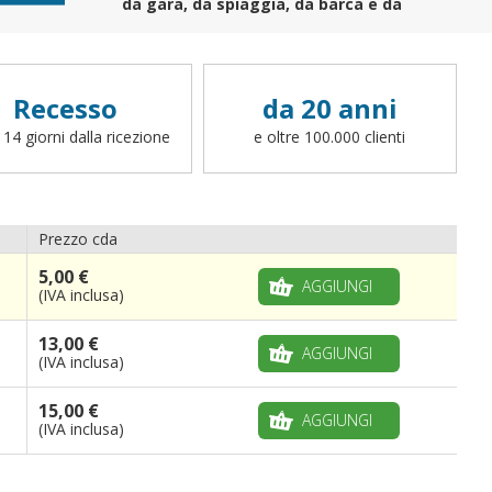
da gara, da spiaggia, da barca e da
sbandieratore
. Per richiedere una finitura
differente (cappio con corda, canotto, anelli,
fettucce, ganci o altro, potete scrivere a
info@bandiere.it).
Recesso
da 20 anni
 14 giorni dalla ricezione
e oltre 100.000 clienti
Prezzo cda
5,00 €
AGGIUNGI
(IVA inclusa)
13,00 €
AGGIUNGI
(IVA inclusa)
15,00 €
AGGIUNGI
(IVA inclusa)