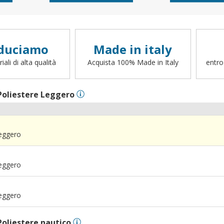
duciamo
Made in italy
ali di alta qualità
Acquista 100% Made in Italy
entro
Poliestere Leggero
Leggero
Leggero
Leggero
Poliestere nautico