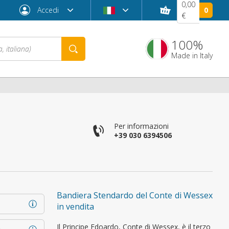
0,00
Accedi
0
€
100%
Made in Italy
Per informazioni
+39 030 6394506
Password dimenticata?
Bandiera Stendardo del Conte di Wessex
in vendita
Il Principe Edoardo, Conte di Wessex, è il terzo