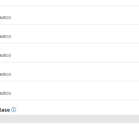
m
autico
m
autico
m
autico
m
autico
m
autico
Raso