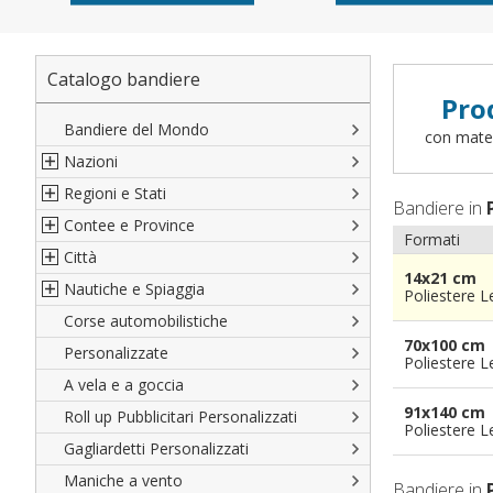
Catalogo bandiere
Pro
Bandiere del Mondo
con materi
Nazioni
Regioni e Stati
Nord America
Bandiere in
Contee e Province
Sud America
Regioni italiane
Formati
Città
Europa
Territori Italiani
Cantoni Svizzeri
14x21 cm
Nautiche e Spiaggia
Africa
Stati USA
Province Italiane
Città Italiane
Poliestere 
Corse automobilistiche
Asia
Francesi
Province Spagnole
Città spagnole
Militari e Mercantili
70x100 cm
Personalizzate
Oceania
Spagnole
Francia d'oltremare
Città francesi
Codice internazionale nautico
Poliestere 
A vela e a goccia
Austriache
Territori britannici d'oltremare
Città del mondo
Gran Pavese
91x140 cm
Roll up Pubblicitari Personalizzati
Tedesche
Varie Province del Mondo
Da spiaggia
Poliestere 
Gagliardetti Personalizzati
Regioni varie
Di cortesia
Maniche a vento
Bandiere in