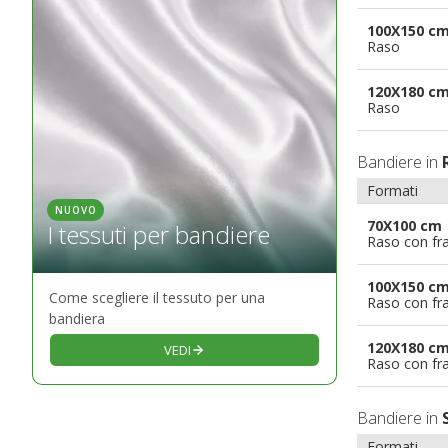
100X150 c
Raso
120X180 c
Raso
Bandiere in
Formati
NUOVO
70X100 cm
I tessuti per bandiere
Raso con fr
100X150 c
Come scegliere il tessuto per una
Raso con fr
bandiera
120X180 c
VEDI
Raso con fr
Bandiere in
Formati