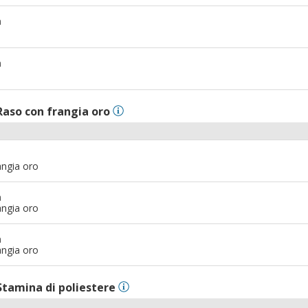
m
m
Raso con frangia oro
angia oro
m
angia oro
m
angia oro
Stamina di poliestere