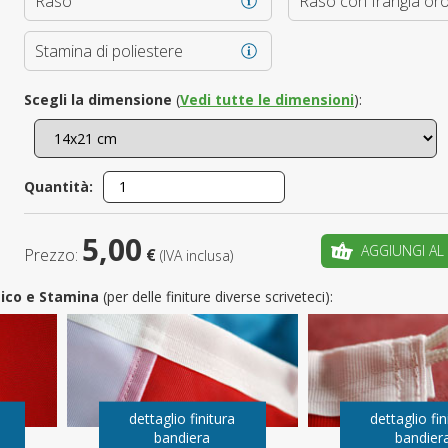
Raso
Raso con frangia or
È il tuo 
Stamina di poliestere
C
Scegli la dimensione
(
Vedi tutte le dimensioni
):
Quantità:
5,00
AGGIUNGI AL
Prezzo:
€
(IVA inclusa)
utico e Stamina
(per delle finiture diverse scriveteci):
dettaglio finitura
dettaglio fin
bandiera
bandier