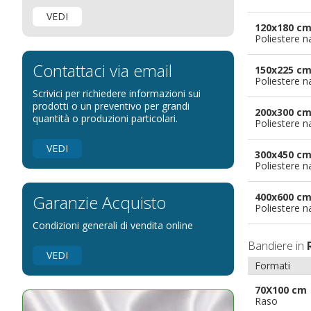
Bandiere per negozi
VEDI
Bandiere Palio
120x180 c
Poliestere n
Bandiere per eventi religiosi
Bandiere per enti pubblici
Contattaci via email
150x225 c
Poliestere n
Bandiere per ambasciate
Scrivici per richiedere informazioni sui
Bandiere per riserve naturali e parchi
prodotti o un preventivo per grandi
200x300 c
quantità o produzioni particolari.
Poliestere n
Bandiere per musicisti
Bandiere per feste
VEDI
300x450 c
Bandiere Militari e della Marina
Poliestere n
pennoni per bandiere
400x600 c
Garanzie Acquisto
Poliestere n
Condizioni generali di vendita online
Bandiere in
VEDI
Formati
70X100 cm
Raso