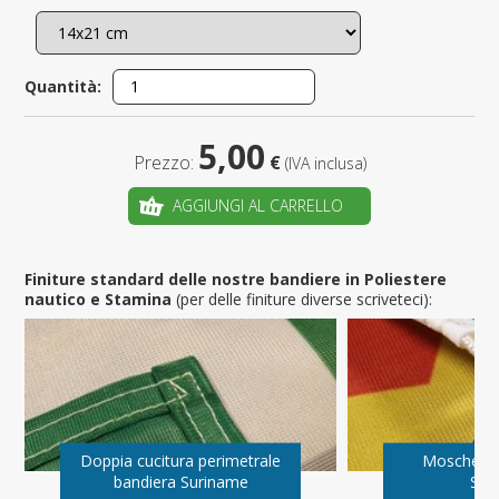
Quantità:
5,00
Prezzo:
€
(IVA inclusa)
AGGIUNGI AL CARRELLO
Finiture standard delle nostre bandiere in Poliestere
nautico e Stamina
(per delle finiture diverse scriveteci):
Doppia cucitura perimetrale
Moschetto
bandiera Suriname
Sur